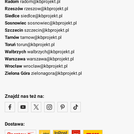
Radom
radom@kbprojekt.pl
Rzeszów
rzeszow@kbprojekt.pl
Siedlce
siedlce@kbprojekt.pl
Sosnowiec
sosnowiec@kbprojekt.pl
Szczecin
szczecin@kbprojekt.pl
Tarnów
tarnow@kbprojekt.pl
Toruń
torun@kbprojekt.pl
Wałbrzych
walbrzych@kbprojekt.pl
Warszawa
warszawa@kbprojekt.pl
Wrocław
wroclaw@kbprojekt.pl
Zielona Góra
zielonagora@kbprojekt.pl
Znajdź nas też na:
Dostawa: