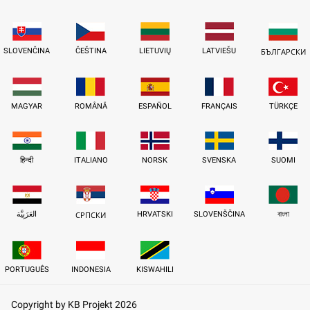
SLOVENČINA
ČEŠTINA
LIETUVIŲ
LATVIEŠU
БЪЛГАРСКИ
MAGYAR
ROMÂNĂ
ESPAÑOL
FRANÇAIS
TÜRKÇE
हिन्दी
ITALIANO
NORSK
SVENSKA
SUOMI
العَرَبِيَّة
HRVATSKI
SLOVENŠČINA
বাংলা
СРПСКИ
PORTUGUÊS
INDONESIA
KISWAHILI
Copyright by KB Projekt 2026