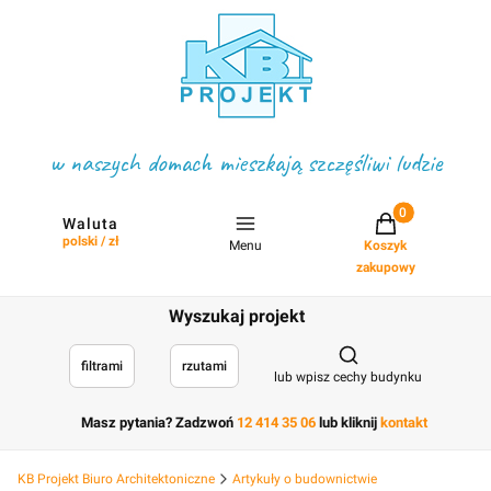
w naszych domach mieszkają szczęśliwi ludzie
Projekty w koszyku
Waluta
polski / zł
Menu
Koszyk
zakupowy
Wyszukaj projekt
Otwórz wyszukiwark
filtrami
rzutami
lub wpisz cechy budynku
Masz pytania? Zadzwoń
12 414 35 06
lub kliknij
kontakt
KB Projekt Biuro Architektoniczne
Artykuły o budownictwie