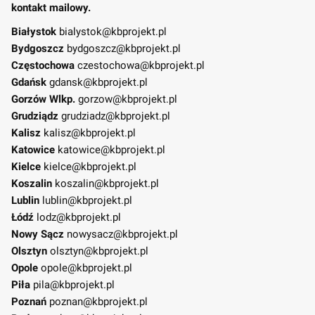
kontakt mailowy.
Białystok
bialystok@kbprojekt.pl
Bydgoszcz
bydgoszcz@kbprojekt.pl
Częstochowa
czestochowa@kbprojekt.pl
Gdańsk
gdansk@kbprojekt.pl
Gorzów Wlkp.
gorzow@kbprojekt.pl
Grudziądz
grudziadz@kbprojekt.pl
Kalisz
kalisz@kbprojekt.pl
Katowice
katowice@kbprojekt.pl
Kielce
kielce@kbprojekt.pl
Koszalin
koszalin@kbprojekt.pl
Lublin
lublin@kbprojekt.pl
Łódź
lodz@kbprojekt.pl
Nowy Sącz
nowysacz@kbprojekt.pl
Olsztyn
olsztyn@kbprojekt.pl
Opole
opole@kbprojekt.pl
Piła
pila@kbprojekt.pl
Poznań
poznan@kbprojekt.pl