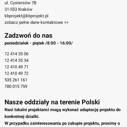
ul. Cystersów 7B
31-553 Kraków
kbprojekt@kbprojekt.pl
zobacz pełne dane kontaktowe >>
Zadzwoń do nas
poniedziałek - piątek /8:00 - 16:00/
12 414 35 06
12 414 35 34
12 410 49 71
12 410 49 72
535 261 161
780 015 759
Nasze oddziały na terenie Polski
Nasi lokalni projektanci mogą wykonać adaptację projektu do
konkretnej działki.
W przypadku zainteresowania po zakupie projektu, prosimy o