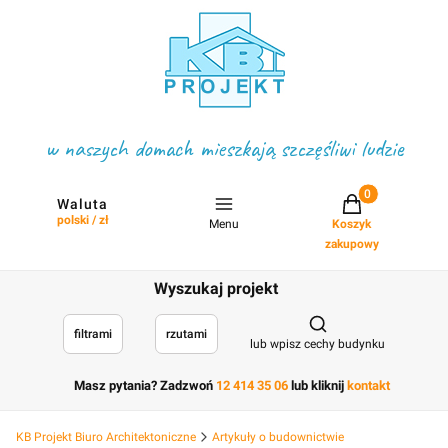
w naszych domach mieszkają szczęśliwi ludzie
Projekty w koszyku
Waluta
polski / zł
Menu
Koszyk
zakupowy
Wyszukaj projekt
Otwórz wyszukiwark
filtrami
rzutami
lub wpisz cechy budynku
Masz pytania? Zadzwoń
12 414 35 06
lub kliknij
kontakt
KB Projekt Biuro Architektoniczne
Artykuły o budownictwie