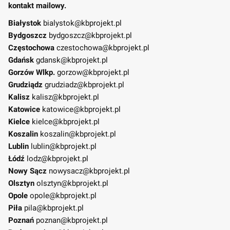
kontakt mailowy.
Białystok
bialystok@kbprojekt.pl
Bydgoszcz
bydgoszcz@kbprojekt.pl
Częstochowa
czestochowa@kbprojekt.pl
Gdańsk
gdansk@kbprojekt.pl
Gorzów Wlkp.
gorzow@kbprojekt.pl
Grudziądz
grudziadz@kbprojekt.pl
Kalisz
kalisz@kbprojekt.pl
Katowice
katowice@kbprojekt.pl
Kielce
kielce@kbprojekt.pl
Koszalin
koszalin@kbprojekt.pl
Lublin
lublin@kbprojekt.pl
Łódź
lodz@kbprojekt.pl
Nowy Sącz
nowysacz@kbprojekt.pl
Olsztyn
olsztyn@kbprojekt.pl
Opole
opole@kbprojekt.pl
Piła
pila@kbprojekt.pl
Poznań
poznan@kbprojekt.pl