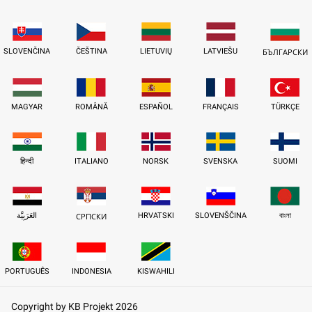
SLOVENČINA
ČEŠTINA
LIETUVIŲ
LATVIEŠU
БЪЛГАРСКИ
MAGYAR
ROMÂNĂ
ESPAÑOL
FRANÇAIS
TÜRKÇE
हिन्दी
ITALIANO
NORSK
SVENSKA
SUOMI
العَرَبِيَّة
HRVATSKI
SLOVENŠČINA
বাংলা
СРПСКИ
PORTUGUÊS
INDONESIA
KISWAHILI
Copyright by KB Projekt 2026