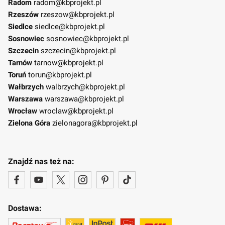
Radom
radom@kbprojekt.pl
Rzeszów
rzeszow@kbprojekt.pl
Siedlce
siedlce@kbprojekt.pl
Sosnowiec
sosnowiec@kbprojekt.pl
Szczecin
szczecin@kbprojekt.pl
Tarnów
tarnow@kbprojekt.pl
Toruń
torun@kbprojekt.pl
Wałbrzych
walbrzych@kbprojekt.pl
Warszawa
warszawa@kbprojekt.pl
Wrocław
wroclaw@kbprojekt.pl
Zielona Góra
zielonagora@kbprojekt.pl
Znajdź nas też na:
Dostawa: