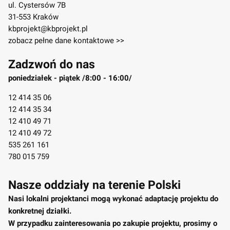
ul. Cystersów 7B
31-553 Kraków
kbprojekt@kbprojekt.pl
zobacz pełne dane kontaktowe >>
Zadzwoń do nas
poniedziałek - piątek /8:00 - 16:00/
12 414 35 06
12 414 35 34
12 410 49 71
12 410 49 72
535 261 161
780 015 759
Nasze oddziały na terenie Polski
Nasi lokalni projektanci mogą wykonać adaptację projektu do
konkretnej działki.
W przypadku zainteresowania po zakupie projektu, prosimy o