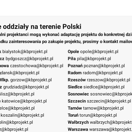
 oddziały na terenie Polski
alni projektanci mogą wykonać adaptację projektu do konkretnej dzi
dku zainteresowania po zakupie projektu, prosimy o kontakt mailo
k
bialystok@kbprojekt.pl
Opole
opole@kbprojekt.pl
cz
bydgoszcz@kbprojekt.pl
Piła
pila@kbprojekt.pl
howa
czestochowa@kbprojekt.pl
Poznań
poznan@kbprojekt.pl
gdansk@kbprojekt.pl
Radom
radom@kbprojekt.pl
Wlkp.
gorzow@kbprojekt.pl
Rzeszów
rzeszow@kbprojekt.pl
z
grudziadz@kbprojekt.pl
Siedlce
siedlce@kbprojekt.pl
lisz@kbprojekt.pl
Sosnowiec
sosnowiec@kbprojek
e
katowice@kbprojekt.pl
Szczecin
szczecin@kbprojekt.pl
elce@kbprojekt.pl
Tarnów
tarnow@kbprojekt.pl
koszalin@kbprojekt.pl
Toruń
torun@kbprojekt.pl
blin@kbprojekt.pl
Wałbrzych
walbrzych@kbprojekt
z@kbprojekt.pl
Warszawa
warszawa@kbprojekt.