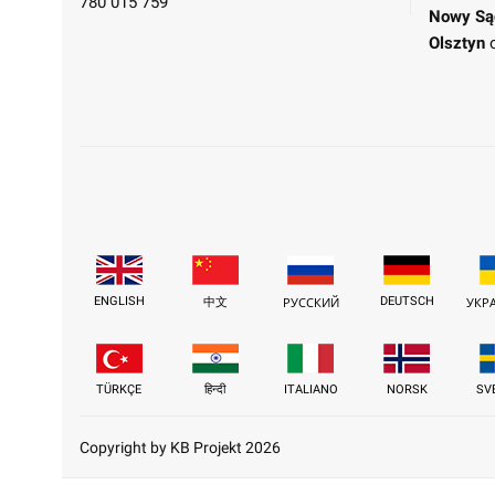
780 015 759
Nowy Są
Olsztyn
ENGLISH
DEUTSCH
中文
РУССКИЙ
УКР
TÜRKÇE
हिन्दी
ITALIANO
NORSK
SV
Copyright by KB Projekt 2026