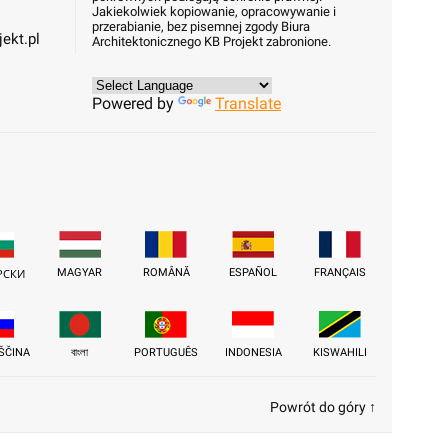
Jakiekolwiek kopiowanie, opracowywanie i
przerabianie, bez pisemnej zgody Biura
ekt.pl
Architektonicznego KB Projekt zabronione.
Powered by
Translate
MAGYAR
ROMÂNĂ
ESPAÑOL
FRANÇAIS
РСКИ
ŠČINA
বাংলা
PORTUGUÊS
INDONESIA
KISWAHILI
Powrót do góry ↑