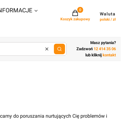
NFORMACJE
Projekty w koszyku: 0. Zobacz szcz
Waluta
Koszyk zakupowy
polski / zł
Masz pytania?
Zadzwoń
12 414 35 06
Wyczyść
lub wpisz cechy budynku
lub kliknij
kontakt
ęcamy do poruszania nurtujących Cię problemów i