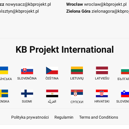
cz
nowysacz@kbprojekt.pl
Wrocław
wroclaw@kbprojekt.pl
olsztyn@kbprojekt.pl
Zielona Góra
zielonagora@kbproj
KB Projekt International
SLOVENČINA
ČEŠTINA
LIETUVIŲ
LATVIEŠU
АЇНСЬКА
БЪЛГА
ENSKA
SUOMI
العَرَبِيَّة
HRVATSKI
SLOVEN
СРПСКИ
Polityka prywatności
Regulamin
Terms and Conditions