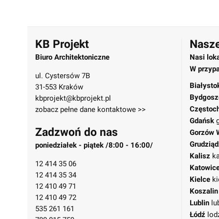
KB Projekt
Nasze
Biuro Architektoniczne
Nasi lok
W przypa
ul. Cystersów 7B
Białysto
31-553 Kraków
Bydgosz
kbprojekt@kbprojekt.pl
Częstoc
zobacz pełne dane kontaktowe >>
Gdańsk
Zadzwoń do nas
Gorzów 
Grudziąd
poniedziałek - piątek /8:00 - 16:00/
Kalisz
ka
12 414 35 06
Katowic
12 414 35 34
Kielce
ki
12 410 49 71
Koszalin
12 410 49 72
Lublin
lu
535 261 161
Łódź
lod