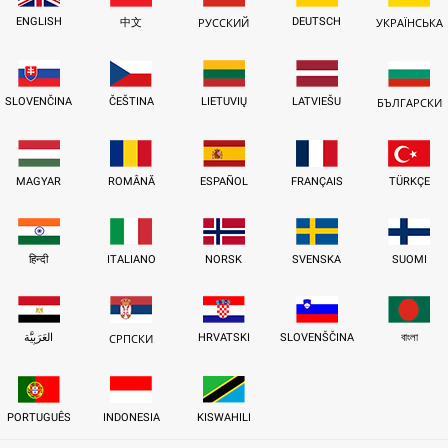
ENGLISH
DEUTSCH
中文
РУССКИЙ
УКРАЇНСЬКА
SLOVENČINA
ČEŠTINA
LIETUVIŲ
LATVIEŠU
БЪЛГАРСКИ
MAGYAR
ROMÂNĂ
ESPAÑOL
FRANÇAIS
TÜRKÇE
हिन्दी
ITALIANO
NORSK
SVENSKA
SUOMI
العَرَبِيَّة
HRVATSKI
SLOVENŠČINA
বাংলা
СРПСКИ
PORTUGUÊS
INDONESIA
KISWAHILI