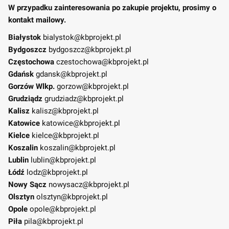
W przypadku zainteresowania po zakupie projektu, prosimy o
kontakt mailowy.
Białystok
bialystok@kbprojekt.pl
Bydgoszcz
bydgoszcz@kbprojekt.pl
Częstochowa
czestochowa@kbprojekt.pl
Gdańsk
gdansk@kbprojekt.pl
Gorzów Wlkp.
gorzow@kbprojekt.pl
Grudziądz
grudziadz@kbprojekt.pl
Kalisz
kalisz@kbprojekt.pl
Katowice
katowice@kbprojekt.pl
Kielce
kielce@kbprojekt.pl
Koszalin
koszalin@kbprojekt.pl
Lublin
lublin@kbprojekt.pl
Łódź
lodz@kbprojekt.pl
Nowy Sącz
nowysacz@kbprojekt.pl
Olsztyn
olsztyn@kbprojekt.pl
Opole
opole@kbprojekt.pl
Piła
pila@kbprojekt.pl