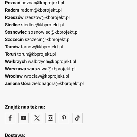
Poznań
poznan@kbprojekt.pl
Radom
radom@kbprojekt.pl
Rzeszów
rzeszow@kbprojekt.pl
Siedlce
siedlce@kbprojekt.pl
Sosnowiec
sosnowiec@kbprojekt.pl
Szczecin
szczecin@kbprojekt.pl
Tarnów
tarnow@kbprojekt.pl
Toruń
torun@kbprojekt.pl
Wałbrzych
walbrzych@kbprojekt.pl
Warszawa
warszawa@kbprojekt.pl
Wrocław
wroclaw@kbprojekt.pl
Zielona Góra
zielonagora@kbprojekt.pl
Znajdź nas też na:
Dostawa: