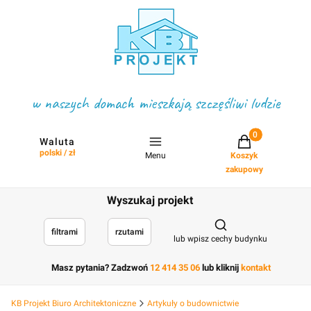
w naszych domach mieszkają szczęśliwi ludzie
Projekty w koszyku
Waluta
polski / zł
Menu
Koszyk
zakupowy
Wyszukaj projekt
Otwórz wyszukiwark
filtrami
rzutami
lub wpisz cechy budynku
Masz pytania? Zadzwoń
12 414 35 06
lub kliknij
kontakt
KB Projekt Biuro Architektoniczne
Artykuły o budownictwie