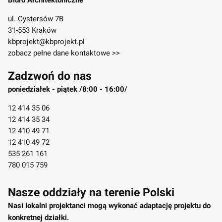
Biuro Architektoniczne
ul. Cystersów 7B
31-553 Kraków
kbprojekt@kbprojekt.pl
zobacz pełne dane kontaktowe >>
Zadzwoń do nas
poniedziałek - piątek /8:00 - 16:00/
12 414 35 06
12 414 35 34
12 410 49 71
12 410 49 72
535 261 161
780 015 759
Nasze oddziały na terenie Polski
Nasi lokalni projektanci mogą wykonać adaptację projektu do
konkretnej działki.