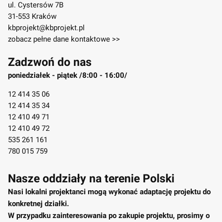
ul. Cystersów 7B
31-553 Kraków
kbprojekt@kbprojekt.pl
zobacz pełne dane kontaktowe >>
Zadzwoń do nas
poniedziałek - piątek /8:00 - 16:00/
12 414 35 06
12 414 35 34
12 410 49 71
12 410 49 72
535 261 161
780 015 759
Nasze oddziały na terenie Polski
Nasi lokalni projektanci mogą wykonać adaptację projektu do
konkretnej działki.
W przypadku zainteresowania po zakupie projektu, prosimy o