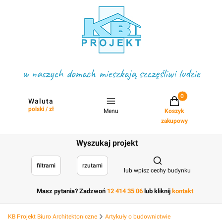
w naszych domach mieszkają szczęśliwi ludzie
Projekty w koszyku
Waluta
polski / zł
Menu
Koszyk
zakupowy
Wyszukaj projekt
Otwórz wyszukiwark
filtrami
rzutami
lub wpisz cechy budynku
Masz pytania? Zadzwoń
12 414 35 06
lub kliknij
kontakt
KB Projekt Biuro Architektoniczne
Artykuły o budownictwie