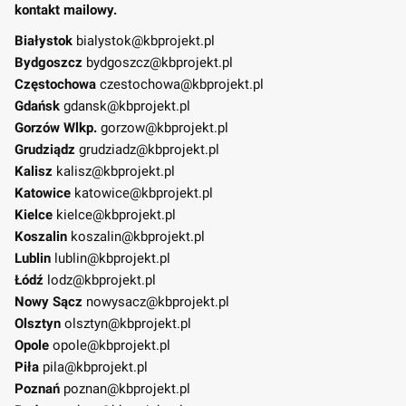
kontakt mailowy.
Białystok
bialystok@kbprojekt.pl
Bydgoszcz
bydgoszcz@kbprojekt.pl
Częstochowa
czestochowa@kbprojekt.pl
Gdańsk
gdansk@kbprojekt.pl
Gorzów Wlkp.
gorzow@kbprojekt.pl
Grudziądz
grudziadz@kbprojekt.pl
Kalisz
kalisz@kbprojekt.pl
Katowice
katowice@kbprojekt.pl
Kielce
kielce@kbprojekt.pl
Koszalin
koszalin@kbprojekt.pl
Lublin
lublin@kbprojekt.pl
Łódź
lodz@kbprojekt.pl
Nowy Sącz
nowysacz@kbprojekt.pl
Olsztyn
olsztyn@kbprojekt.pl
Opole
opole@kbprojekt.pl
Piła
pila@kbprojekt.pl
Poznań
poznan@kbprojekt.pl