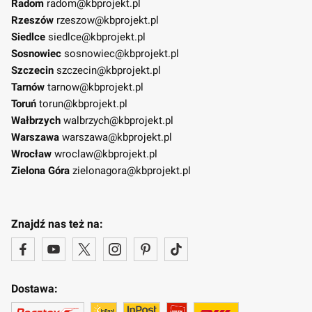
Radom
radom@kbprojekt.pl
Rzeszów
rzeszow@kbprojekt.pl
Siedlce
siedlce@kbprojekt.pl
Sosnowiec
sosnowiec@kbprojekt.pl
Szczecin
szczecin@kbprojekt.pl
Tarnów
tarnow@kbprojekt.pl
Toruń
torun@kbprojekt.pl
Wałbrzych
walbrzych@kbprojekt.pl
Warszawa
warszawa@kbprojekt.pl
Wrocław
wroclaw@kbprojekt.pl
Zielona Góra
zielonagora@kbprojekt.pl
Znajdź nas też na:
Dostawa: