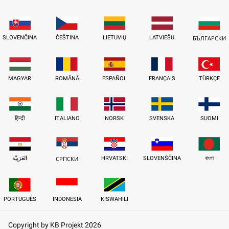
SLOVENČINA
ČEŠTINA
LIETUVIŲ
LATVIEŠU
БЪЛГАРСКИ
MAGYAR
ROMÂNĂ
ESPAÑOL
FRANÇAIS
TÜRKÇE
हिन्दी
ITALIANO
NORSK
SVENSKA
SUOMI
العَرَبِيَّة
HRVATSKI
SLOVENŠČINA
বাংলা
СРПСКИ
PORTUGUÊS
INDONESIA
KISWAHILI
Copyright by KB Projekt 2026