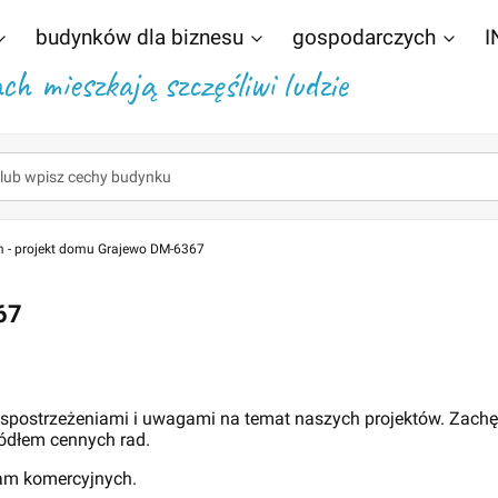
budynków dla biznesu
gospodarczych
I
h mieszkają szczęśliwi ludzie
 - projekt domu Grajewo DM-6367
67
 spostrzeżeniami i uwagami na temat naszych projektów. Zach
ódłem cennych rad.
lam komercyjnych.