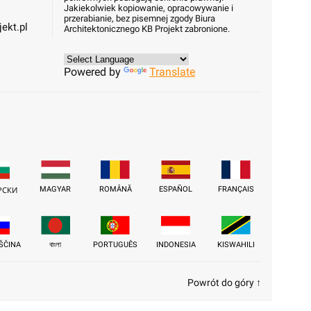
Jakiekolwiek kopiowanie, opracowywanie i
przerabianie, bez pisemnej zgody Biura
ekt.pl
Architektonicznego KB Projekt zabronione.
Powered by
Translate
MAGYAR
ROMÂNĂ
ESPAÑOL
FRANÇAIS
РСКИ
ŠČINA
বাংলা
PORTUGUÊS
INDONESIA
KISWAHILI
Powrót do góry ↑