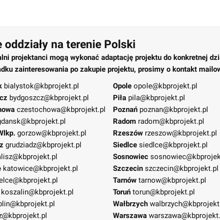
 oddziały na terenie Polski
alni projektanci mogą wykonać adaptację projektu do konkretnej dzi
dku zainteresowania po zakupie projektu, prosimy o kontakt mailo
k
bialystok@kbprojekt.pl
Opole
opole@kbprojekt.pl
cz
bydgoszcz@kbprojekt.pl
Piła
pila@kbprojekt.pl
howa
czestochowa@kbprojekt.pl
Poznań
poznan@kbprojekt.pl
gdansk@kbprojekt.pl
Radom
radom@kbprojekt.pl
Wlkp.
gorzow@kbprojekt.pl
Rzeszów
rzeszow@kbprojekt.pl
z
grudziadz@kbprojekt.pl
Siedlce
siedlce@kbprojekt.pl
lisz@kbprojekt.pl
Sosnowiec
sosnowiec@kbprojek
e
katowice@kbprojekt.pl
Szczecin
szczecin@kbprojekt.pl
elce@kbprojekt.pl
Tarnów
tarnow@kbprojekt.pl
koszalin@kbprojekt.pl
Toruń
torun@kbprojekt.pl
blin@kbprojekt.pl
Wałbrzych
walbrzych@kbprojekt
z@kbprojekt.pl
Warszawa
warszawa@kbprojekt.