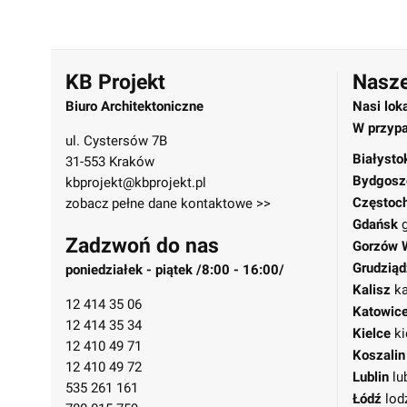
KB Projekt
Nasze
Biuro Architektoniczne
Nasi lok
W przypa
ul. Cystersów 7B
Białysto
31-553 Kraków
Bydgosz
kbprojekt@kbprojekt.pl
Częstoc
zobacz pełne dane kontaktowe >>
Gdańsk
Zadzwoń do nas
Gorzów 
Grudziąd
poniedziałek - piątek /8:00 - 16:00/
Kalisz
ka
12 414 35 06
Katowic
12 414 35 34
Kielce
ki
12 410 49 71
Koszalin
12 410 49 72
Lublin
lu
535 261 161
Łódź
lod