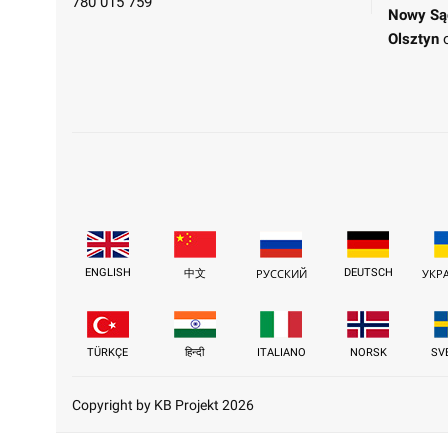
780 015 759
Nowy Są
Olsztyn
ENGLISH
DEUTSCH
中文
РУССКИЙ
УКР
TÜRKÇE
हिन्दी
ITALIANO
NORSK
SV
Copyright by KB Projekt 2026