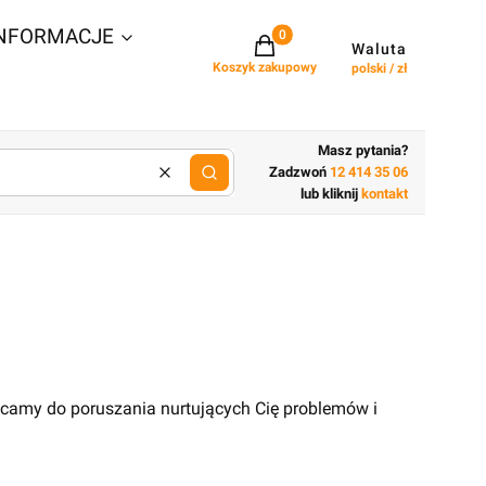
NFORMACJE
Projekty w koszyku: 0. Zobacz szcz
Waluta
Koszyk zakupowy
polski / zł
Masz pytania?
Zadzwoń
12 414 35 06
Wyczyść
lub wpisz cechy budynku
lub kliknij
kontakt
ęcamy do poruszania nurtujących Cię problemów i