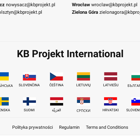
cz
nowysacz@kbprojekt.pl
Wrocław
wroclaw@kbprojekt.pl
olsztyn@kbprojekt.pl
Zielona Góra
zielonagora@kbproj
KB Projekt International
SLOVENČINA
ČEŠTINA
LIETUVIŲ
LATVIEŠU
АЇНСЬКА
БЪЛГА
ENSKA
SUOMI
العَرَبِيَّة
HRVATSKI
SLOVEN
СРПСКИ
Polityka prywatności
Regulamin
Terms and Conditions