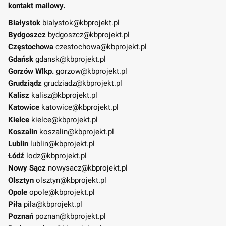
kontakt mailowy.
Białystok
bialystok@kbprojekt.pl
Bydgoszcz
bydgoszcz@kbprojekt.pl
Częstochowa
czestochowa@kbprojekt.pl
Gdańsk
gdansk@kbprojekt.pl
Gorzów Wlkp.
gorzow@kbprojekt.pl
Grudziądz
grudziadz@kbprojekt.pl
Kalisz
kalisz@kbprojekt.pl
Katowice
katowice@kbprojekt.pl
Kielce
kielce@kbprojekt.pl
Koszalin
koszalin@kbprojekt.pl
Lublin
lublin@kbprojekt.pl
Łódź
lodz@kbprojekt.pl
Nowy Sącz
nowysacz@kbprojekt.pl
Olsztyn
olsztyn@kbprojekt.pl
Opole
opole@kbprojekt.pl
Piła
pila@kbprojekt.pl
Poznań
poznan@kbprojekt.pl