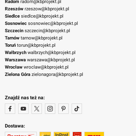
Radom
radom@kbprojekt.pl
Rzeszów
rzeszow@kbprojekt.pl
Siedlce
siedlce@kbprojekt.pl
Sosnowiec
sosnowiec@kbprojekt.pl
Szczecin
szczecin@kbprojekt.pl
Tarnów
tarnow@kbprojekt.pl
Toruń
torun@kbprojekt.pl
Wałbrzych
walbrzych@kbprojekt.pl
Warszawa
warszawa@kbprojekt.pl
Wrocław
wroclaw@kbprojekt.pl
Zielona Góra
zielonagora@kbprojekt.pl
Znajdź nas też na:
Dostawa: