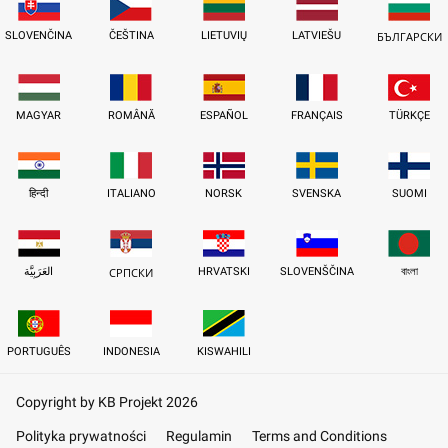
SLOVENČINA
ČEŠTINA
LIETUVIŲ
LATVIEŠU
БЪЛГАРСКИ
MAGYAR
ROMÂNĂ
ESPAÑOL
FRANÇAIS
TÜRKÇE
हिन्दी
ITALIANO
NORSK
SVENSKA
SUOMI
العَرَبِيَّة
HRVATSKI
SLOVENŠČINA
বাংলা
СРПСКИ
PORTUGUÊS
INDONESIA
KISWAHILI
Copyright by KB Projekt 2026
Polityka prywatności
Regulamin
Terms and Conditions