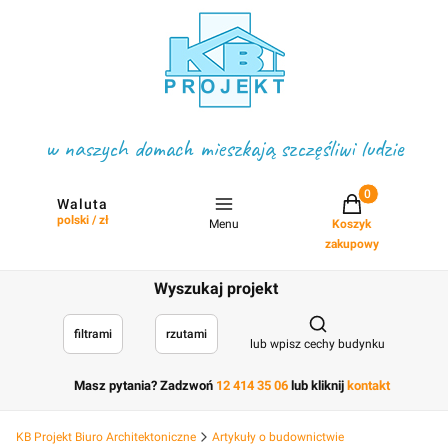
w naszych domach mieszkają szczęśliwi ludzie
Projekty w koszyku
Waluta
polski / zł
Menu
Koszyk
zakupowy
Wyszukaj projekt
Otwórz wyszukiwark
filtrami
rzutami
lub wpisz cechy budynku
Masz pytania? Zadzwoń
12 414 35 06
lub kliknij
kontakt
KB Projekt Biuro Architektoniczne
Artykuły o budownictwie