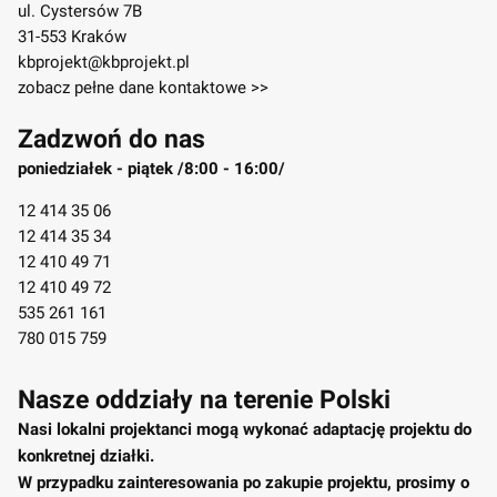
ul. Cystersów 7B
31-553 Kraków
kbprojekt@kbprojekt.pl
zobacz pełne dane kontaktowe >>
Zadzwoń do nas
poniedziałek - piątek /8:00 - 16:00/
12 414 35 06
12 414 35 34
12 410 49 71
12 410 49 72
535 261 161
780 015 759
Nasze oddziały na terenie Polski
Nasi lokalni projektanci mogą wykonać adaptację projektu do
konkretnej działki.
W przypadku zainteresowania po zakupie projektu, prosimy o