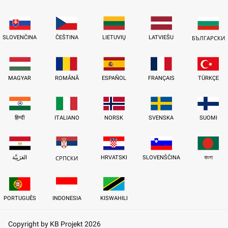
SLOVENČINA
ČEŠTINA
LIETUVIŲ
LATVIEŠU
БЪЛГАРСКИ
MAGYAR
ROMÂNĂ
ESPAÑOL
FRANÇAIS
TÜRKÇE
हिन्दी
ITALIANO
NORSK
SVENSKA
SUOMI
العَرَبِيَّة
HRVATSKI
SLOVENŠČINA
বাংলা
СРПСКИ
PORTUGUÊS
INDONESIA
KISWAHILI
Copyright by KB Projekt 2026