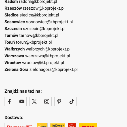
Radom
radom@kbprojekt.pl
Rzeszów
rzeszow@kbprojekt.pl
Siedlce
siedlce@kbprojekt.pl
Sosnowiec
sosnowiec@kbprojekt.pl
Szczecin
szczecin@kbprojekt.pl
Tarnów
tarnow@kbprojekt.pl
Toruń
torun@kbprojekt.pl
Wałbrzych
walbrzych@kbprojekt.pl
Warszawa
warszawa@kbprojekt.pl
Wrocław
wroclaw@kbprojekt.pl
Zielona Góra
zielonagora@kbprojekt.pl
Znajdź nas też na:
Dostawa: