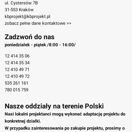
ul. Cystersów 7B
31-553 Kraków
kbprojekt@kbprojekt.pl
zobacz pełne dane kontaktowe >>
Zadzwoń do nas
poniedziałek - piątek /8:00 - 16:00/
12 414 35 06
12 414 35 34
12 410 49 71
12 410 49 72
535 261 161
780 015 759
Nasze oddziały na terenie Polski
Nasi lokalni projektanci mogą wykonać adaptację projektu do
konkretnej działki.
W przypadku zainteresowania po zakupie projektu, prosimy o