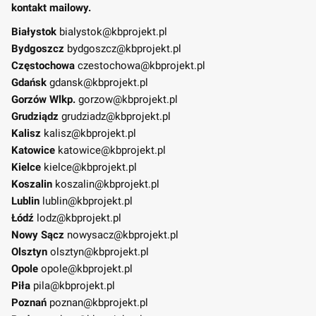
kontakt mailowy.
Białystok
bialystok@kbprojekt.pl
Bydgoszcz
bydgoszcz@kbprojekt.pl
Częstochowa
czestochowa@kbprojekt.pl
Gdańsk
gdansk@kbprojekt.pl
Gorzów Wlkp.
gorzow@kbprojekt.pl
Grudziądz
grudziadz@kbprojekt.pl
Kalisz
kalisz@kbprojekt.pl
Katowice
katowice@kbprojekt.pl
Kielce
kielce@kbprojekt.pl
Koszalin
koszalin@kbprojekt.pl
Lublin
lublin@kbprojekt.pl
Łódź
lodz@kbprojekt.pl
Nowy Sącz
nowysacz@kbprojekt.pl
Olsztyn
olsztyn@kbprojekt.pl
Opole
opole@kbprojekt.pl
Piła
pila@kbprojekt.pl
Poznań
poznan@kbprojekt.pl