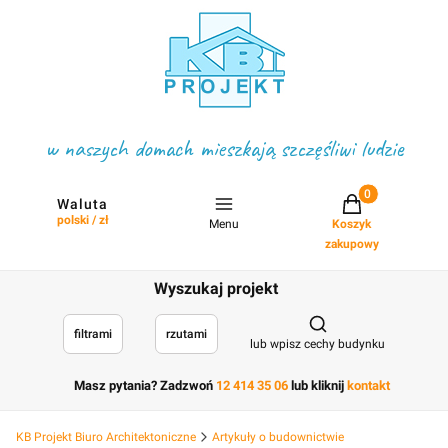
w naszych domach mieszkają szczęśliwi ludzie
Projekty w koszyku
Waluta
polski / zł
Menu
Koszyk
zakupowy
Wyszukaj projekt
Otwórz wyszukiwark
filtrami
rzutami
lub wpisz cechy budynku
Masz pytania? Zadzwoń
12 414 35 06
lub kliknij
kontakt
KB Projekt Biuro Architektoniczne
Artykuły o budownictwie