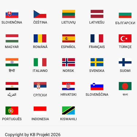
SLOVENČINA
ČEŠTINA
LIETUVIŲ
LATVIEŠU
БЪЛГАРСКИ
MAGYAR
ROMÂNĂ
ESPAÑOL
FRANÇAIS
TÜRKÇE
हिन्दी
ITALIANO
NORSK
SVENSKA
SUOMI
العَرَبِيَّة
HRVATSKI
SLOVENŠČINA
বাংলা
СРПСКИ
PORTUGUÊS
INDONESIA
KISWAHILI
Copyright by KB Projekt 2026