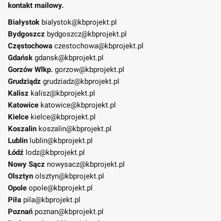
kontakt mailowy.
Białystok
bialystok@kbprojekt.pl
Bydgoszcz
bydgoszcz@kbprojekt.pl
Częstochowa
czestochowa@kbprojekt.pl
Gdańsk
gdansk@kbprojekt.pl
Gorzów Wlkp.
gorzow@kbprojekt.pl
Grudziądz
grudziadz@kbprojekt.pl
Kalisz
kalisz@kbprojekt.pl
Katowice
katowice@kbprojekt.pl
Kielce
kielce@kbprojekt.pl
Koszalin
koszalin@kbprojekt.pl
Lublin
lublin@kbprojekt.pl
Łódź
lodz@kbprojekt.pl
Nowy Sącz
nowysacz@kbprojekt.pl
Olsztyn
olsztyn@kbprojekt.pl
Opole
opole@kbprojekt.pl
Piła
pila@kbprojekt.pl
Poznań
poznan@kbprojekt.pl