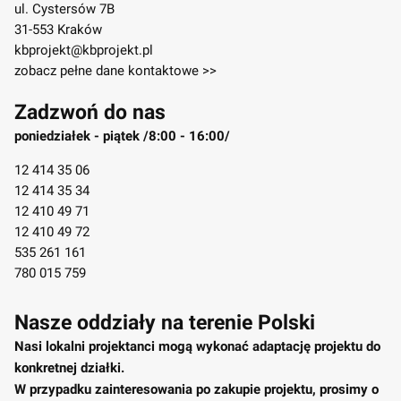
ul. Cystersów 7B
31-553 Kraków
kbprojekt@kbprojekt.pl
zobacz pełne dane kontaktowe >>
Zadzwoń do nas
poniedziałek - piątek /8:00 - 16:00/
12 414 35 06
12 414 35 34
12 410 49 71
12 410 49 72
535 261 161
780 015 759
Nasze oddziały na terenie Polski
Nasi lokalni projektanci mogą wykonać adaptację projektu do
konkretnej działki.
W przypadku zainteresowania po zakupie projektu, prosimy o