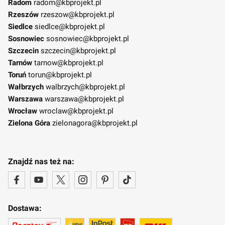
Radom
radom@kbprojekt.pl
Rzeszów
rzeszow@kbprojekt.pl
Siedlce
siedlce@kbprojekt.pl
Sosnowiec
sosnowiec@kbprojekt.pl
Szczecin
szczecin@kbprojekt.pl
Tarnów
tarnow@kbprojekt.pl
Toruń
torun@kbprojekt.pl
Wałbrzych
walbrzych@kbprojekt.pl
Warszawa
warszawa@kbprojekt.pl
Wrocław
wroclaw@kbprojekt.pl
Zielona Góra
zielonagora@kbprojekt.pl
Znajdź nas też na:
Dostawa: