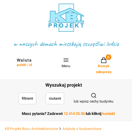
w naszych domach mieszkają szczęśliwi ludzie
Projekty w koszyku
Waluta
polski / zł
Menu
Koszyk
zakupowy
Wyszukaj projekt
Otwórz wyszukiwark
filtrami
rzutami
lub wpisz cechy budynku
Masz pytania? Zadzwoń
12 414 35 06
lub kliknij
kontakt
KB Projekt Biuro Architektoniczne
Artykuły o budownictwie