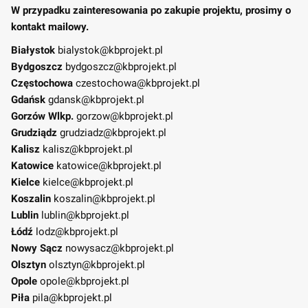
W przypadku zainteresowania po zakupie projektu, prosimy o
kontakt mailowy.
Białystok
bialystok@kbprojekt.pl
Bydgoszcz
bydgoszcz@kbprojekt.pl
Częstochowa
czestochowa@kbprojekt.pl
Gdańsk
gdansk@kbprojekt.pl
Gorzów Wlkp.
gorzow@kbprojekt.pl
Grudziądz
grudziadz@kbprojekt.pl
Kalisz
kalisz@kbprojekt.pl
Katowice
katowice@kbprojekt.pl
Kielce
kielce@kbprojekt.pl
Koszalin
koszalin@kbprojekt.pl
Lublin
lublin@kbprojekt.pl
Łódź
lodz@kbprojekt.pl
Nowy Sącz
nowysacz@kbprojekt.pl
Olsztyn
olsztyn@kbprojekt.pl
Opole
opole@kbprojekt.pl
Piła
pila@kbprojekt.pl