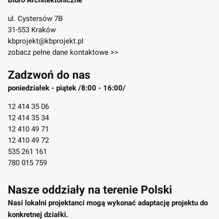
Biuro Architektoniczne
ul. Cystersów 7B
31-553 Kraków
kbprojekt@kbprojekt.pl
zobacz pełne dane kontaktowe >>
Zadzwoń do nas
poniedziałek - piątek /8:00 - 16:00/
12 414 35 06
12 414 35 34
12 410 49 71
12 410 49 72
535 261 161
780 015 759
Nasze oddziały na terenie Polski
Nasi lokalni projektanci mogą wykonać adaptację projektu do
konkretnej działki.