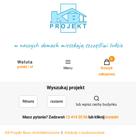
w naszych domach mieszkają szczęśliwi ludzie
Projekty w koszyku
Waluta
polski / zł
Menu
Koszyk
zakupowy
Wyszukaj projekt
Otwórz wyszukiwark
filtrami
rzutami
lub wpisz cechy budynku
Masz pytania? Zadzwoń
12 414 35 06
lub kliknij
kontakt
KB Projekt Biuro Architektoniczne
Artykuły o budownictwie