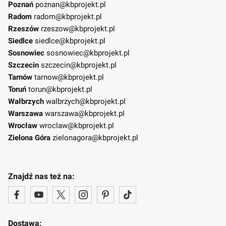
Poznań
poznan@kbprojekt.pl
Radom
radom@kbprojekt.pl
Rzeszów
rzeszow@kbprojekt.pl
Siedlce
siedlce@kbprojekt.pl
Sosnowiec
sosnowiec@kbprojekt.pl
Szczecin
szczecin@kbprojekt.pl
Tarnów
tarnow@kbprojekt.pl
Toruń
torun@kbprojekt.pl
Wałbrzych
walbrzych@kbprojekt.pl
Warszawa
warszawa@kbprojekt.pl
Wrocław
wroclaw@kbprojekt.pl
Zielona Góra
zielonagora@kbprojekt.pl
Znajdź nas też na:
Dostawa: