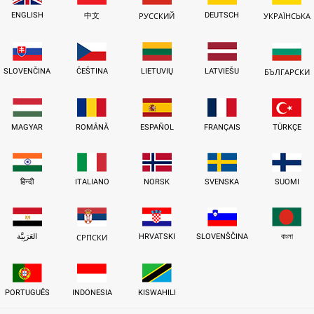
ENGLISH
DEUTSCH
中文
РУССКИЙ
УКРАЇНСЬКА
SLOVENČINA
ČEŠTINA
LIETUVIŲ
LATVIEŠU
БЪЛГАРСКИ
MAGYAR
ROMÂNĂ
ESPAÑOL
FRANÇAIS
TÜRKÇE
हिन्दी
ITALIANO
NORSK
SVENSKA
SUOMI
العَرَبِيَّة
HRVATSKI
SLOVENŠČINA
বাংলা
СРПСКИ
PORTUGUÊS
INDONESIA
KISWAHILI