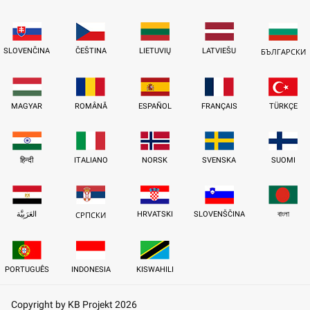
SLOVENČINA
ČEŠTINA
LIETUVIŲ
LATVIEŠU
БЪЛГАРСКИ
MAGYAR
ROMÂNĂ
ESPAÑOL
FRANÇAIS
TÜRKÇE
हिन्दी
ITALIANO
NORSK
SVENSKA
SUOMI
العَرَبِيَّة
HRVATSKI
SLOVENŠČINA
বাংলা
СРПСКИ
PORTUGUÊS
INDONESIA
KISWAHILI
Copyright by KB Projekt 2026