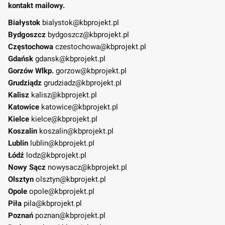
kontakt mailowy.
Białystok
bialystok@kbprojekt.pl
Bydgoszcz
bydgoszcz@kbprojekt.pl
Częstochowa
czestochowa@kbprojekt.pl
Gdańsk
gdansk@kbprojekt.pl
Gorzów Wlkp.
gorzow@kbprojekt.pl
Grudziądz
grudziadz@kbprojekt.pl
Kalisz
kalisz@kbprojekt.pl
Katowice
katowice@kbprojekt.pl
Kielce
kielce@kbprojekt.pl
Koszalin
koszalin@kbprojekt.pl
Lublin
lublin@kbprojekt.pl
Łódź
lodz@kbprojekt.pl
Nowy Sącz
nowysacz@kbprojekt.pl
Olsztyn
olsztyn@kbprojekt.pl
Opole
opole@kbprojekt.pl
Piła
pila@kbprojekt.pl
Poznań
poznan@kbprojekt.pl