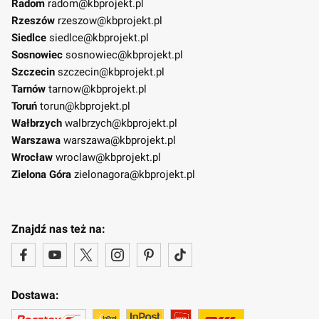
Radom
radom@kbprojekt.pl
Rzeszów
rzeszow@kbprojekt.pl
Siedlce
siedlce@kbprojekt.pl
Sosnowiec
sosnowiec@kbprojekt.pl
Szczecin
szczecin@kbprojekt.pl
Tarnów
tarnow@kbprojekt.pl
Toruń
torun@kbprojekt.pl
Wałbrzych
walbrzych@kbprojekt.pl
Warszawa
warszawa@kbprojekt.pl
Wrocław
wroclaw@kbprojekt.pl
Zielona Góra
zielonagora@kbprojekt.pl
Znajdź nas też na:
Dostawa: