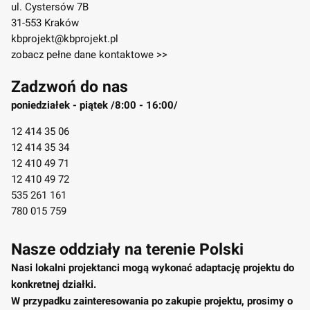
ul. Cystersów 7B
31-553 Kraków
kbprojekt@kbprojekt.pl
zobacz pełne dane kontaktowe >>
Zadzwoń do nas
poniedziałek - piątek /8:00 - 16:00/
12 414 35 06
12 414 35 34
12 410 49 71
12 410 49 72
535 261 161
780 015 759
Nasze oddziały na terenie Polski
Nasi lokalni projektanci mogą wykonać adaptację projektu do
konkretnej działki.
W przypadku zainteresowania po zakupie projektu, prosimy o