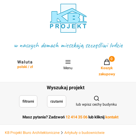
w naszych domach mieszkają szczęśliwi ludzie
Projekty w koszyku
Waluta
polski / zł
Menu
Koszyk
zakupowy
Wyszukaj projekt
Otwórz wyszukiwark
filtrami
rzutami
lub wpisz cechy budynku
Masz pytania? Zadzwoń
12 414 35 06
lub kliknij
kontakt
KB Projekt Biuro Architektoniczne
Artykuły o budownictwie