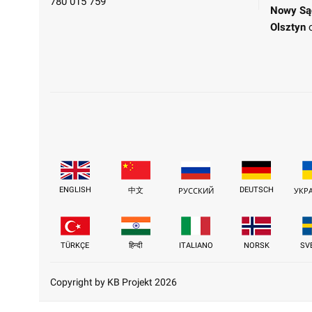
780 015 759
Nowy Są
Olsztyn
ENGLISH
DEUTSCH
中文
РУССКИЙ
УКР
TÜRKÇE
हिन्दी
ITALIANO
NORSK
SV
Copyright by KB Projekt 2026