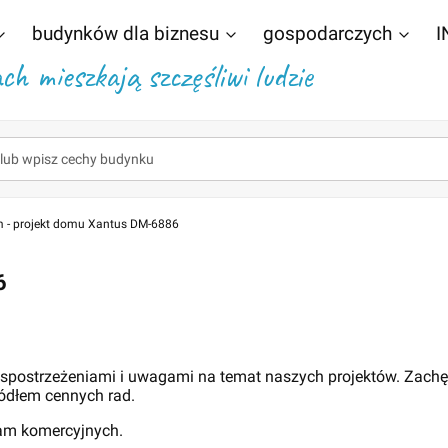
budynków dla biznesu
gospodarczych
I
h mieszkają szczęśliwi ludzie
 - projekt domu Xantus DM-6886
6
 spostrzeżeniami i uwagami na temat naszych projektów. Zach
ódłem cennych rad.
lam komercyjnych.