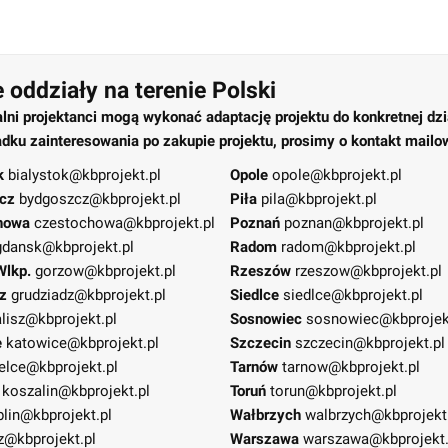
 oddziały na terenie Polski
alni projektanci mogą wykonać adaptację projektu do konkretnej dzi
dku zainteresowania po zakupie projektu, prosimy o kontakt mailo
k
bialystok@kbprojekt.pl
Opole
opole@kbprojekt.pl
cz
bydgoszcz@kbprojekt.pl
Piła
pila@kbprojekt.pl
howa
czestochowa@kbprojekt.pl
Poznań
poznan@kbprojekt.pl
gdansk@kbprojekt.pl
Radom
radom@kbprojekt.pl
Wlkp.
gorzow@kbprojekt.pl
Rzeszów
rzeszow@kbprojekt.pl
z
grudziadz@kbprojekt.pl
Siedlce
siedlce@kbprojekt.pl
lisz@kbprojekt.pl
Sosnowiec
sosnowiec@kbprojek
e
katowice@kbprojekt.pl
Szczecin
szczecin@kbprojekt.pl
elce@kbprojekt.pl
Tarnów
tarnow@kbprojekt.pl
koszalin@kbprojekt.pl
Toruń
torun@kbprojekt.pl
blin@kbprojekt.pl
Wałbrzych
walbrzych@kbprojekt
z@kbprojekt.pl
Warszawa
warszawa@kbprojekt.