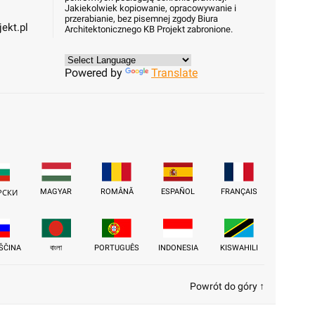
Jakiekolwiek kopiowanie, opracowywanie i
przerabianie, bez pisemnej zgody Biura
ekt.pl
Architektonicznego KB Projekt zabronione.
Powered by
Translate
MAGYAR
ROMÂNĂ
ESPAÑOL
FRANÇAIS
РСКИ
ŠČINA
বাংলা
PORTUGUÊS
INDONESIA
KISWAHILI
Powrót do góry ↑