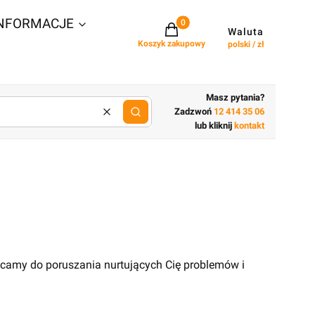
NFORMACJE
Projekty w koszyku: 0. Zobacz szcz
Waluta
Koszyk zakupowy
polski / zł
Masz pytania?
Zadzwoń
12 414 35 06
Wyczyść
lub wpisz cechy budynku
lub kliknij
kontakt
ęcamy do poruszania nurtujących Cię problemów i