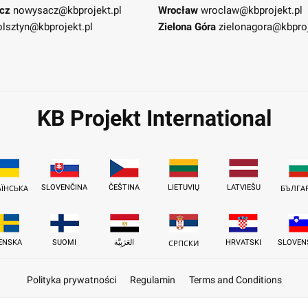
cz
nowysacz@kbprojekt.pl
Wrocław
wroclaw@kbprojekt.pl
olsztyn@kbprojekt.pl
Zielona Góra
zielonagora@kbproj
KB Projekt International
SLOVENČINA
ČEŠTINA
LIETUVIŲ
LATVIEŠU
АЇНСЬКА
БЪЛГА
ENSKA
SUOMI
العَرَبِيَّة
HRVATSKI
SLOVEN
СРПСКИ
Polityka prywatności
Regulamin
Terms and Conditions