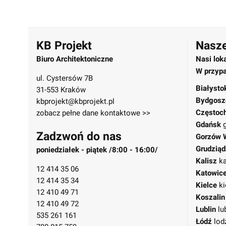
KB Projekt
Nasze
Biuro Architektoniczne
Nasi lok
W przypa
ul. Cystersów 7B
Białysto
31-553 Kraków
Bydgosz
kbprojekt@kbprojekt.pl
Częstoc
zobacz pełne dane kontaktowe >>
Gdańsk
Zadzwoń do nas
Gorzów 
Grudziąd
poniedziałek - piątek /8:00 - 16:00/
Kalisz
ka
12 414 35 06
Katowic
12 414 35 34
Kielce
ki
12 410 49 71
Koszalin
12 410 49 72
Lublin
lu
535 261 161
Łódź
lod