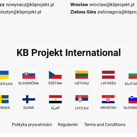
cz
nowysacz@kbprojekt.pl
Wrocław
wroclaw@kbprojekt.pl
olsztyn@kbprojekt.pl
Zielona Góra
zielonagora@kbproj
KB Projekt International
SLOVENČINA
ČEŠTINA
LIETUVIŲ
LATVIEŠU
АЇНСЬКА
БЪЛГА
ENSKA
SUOMI
العَرَبِيَّة
HRVATSKI
SLOVEN
СРПСКИ
Polityka prywatności
Regulamin
Terms and Conditions