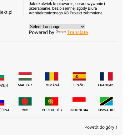
Jakiekolwiek kopiowanie, opracowywanie i
przerabianie, bez pisemnej zgody Biura
ekt.pl
Architektonicznego KB Projekt zabronione.
Powered by
Translate
MAGYAR
ROMÂNĂ
ESPAÑOL
FRANÇAIS
РСКИ
ŠČINA
বাংলা
PORTUGUÊS
INDONESIA
KISWAHILI
Powrót do góry ↑