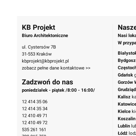
KB Projekt
Nasze
Biuro Architektoniczne
Nasi lok
W przypa
ul. Cystersów 7B
Białysto
31-553 Kraków
Bydgosz
kbprojekt@kbprojekt.pl
Częstoc
zobacz pełne dane kontaktowe >>
Gdańsk
Zadzwoń do nas
Gorzów 
Grudziąd
poniedziałek - piątek /8:00 - 16:00/
Kalisz
ka
12 414 35 06
Katowic
12 414 35 34
Kielce
ki
12 410 49 71
Koszalin
12 410 49 72
Lublin
lu
535 261 161
Łódź
lod