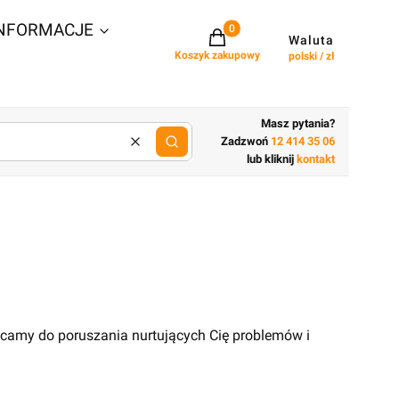
NFORMACJE
Projekty w koszyku: 0. Zobacz szcz
Waluta
Koszyk zakupowy
polski / zł
Masz pytania?
Zadzwoń
12 414 35 06
Wyczyść
lub wpisz cechy budynku
lub kliknij
kontakt
ęcamy do poruszania nurtujących Cię problemów i