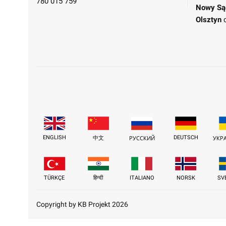
780 015 759
Nowy Są
Olsztyn
ENGLISH
DEUTSCH
中文
РУССКИЙ
УКР
TÜRKÇE
हिन्दी
ITALIANO
NORSK
SV
Copyright by KB Projekt 2026