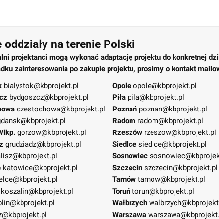
 oddziały na terenie Polski
alni projektanci mogą wykonać adaptację projektu do konkretnej dzi
dku zainteresowania po zakupie projektu, prosimy o kontakt mailo
k
bialystok@kbprojekt.pl
Opole
opole@kbprojekt.pl
cz
bydgoszcz@kbprojekt.pl
Piła
pila@kbprojekt.pl
howa
czestochowa@kbprojekt.pl
Poznań
poznan@kbprojekt.pl
gdansk@kbprojekt.pl
Radom
radom@kbprojekt.pl
Wlkp.
gorzow@kbprojekt.pl
Rzeszów
rzeszow@kbprojekt.pl
z
grudziadz@kbprojekt.pl
Siedlce
siedlce@kbprojekt.pl
lisz@kbprojekt.pl
Sosnowiec
sosnowiec@kbprojek
e
katowice@kbprojekt.pl
Szczecin
szczecin@kbprojekt.pl
elce@kbprojekt.pl
Tarnów
tarnow@kbprojekt.pl
koszalin@kbprojekt.pl
Toruń
torun@kbprojekt.pl
blin@kbprojekt.pl
Wałbrzych
walbrzych@kbprojekt
z@kbprojekt.pl
Warszawa
warszawa@kbprojekt.