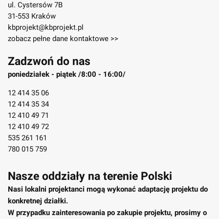
ul. Cystersów 7B
31-553 Kraków
kbprojekt@kbprojekt.pl
zobacz pełne dane kontaktowe >>
Zadzwoń do nas
poniedziałek - piątek /8:00 - 16:00/
12 414 35 06
12 414 35 34
12 410 49 71
12 410 49 72
535 261 161
780 015 759
Nasze oddziały na terenie Polski
Nasi lokalni projektanci mogą wykonać adaptację projektu do
konkretnej działki.
W przypadku zainteresowania po zakupie projektu, prosimy o