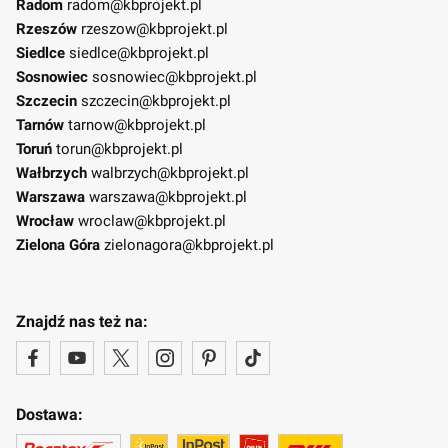
Radom
radom@kbprojekt.pl
Rzeszów
rzeszow@kbprojekt.pl
Siedlce
siedlce@kbprojekt.pl
Sosnowiec
sosnowiec@kbprojekt.pl
Szczecin
szczecin@kbprojekt.pl
Tarnów
tarnow@kbprojekt.pl
Toruń
torun@kbprojekt.pl
Wałbrzych
walbrzych@kbprojekt.pl
Warszawa
warszawa@kbprojekt.pl
Wrocław
wroclaw@kbprojekt.pl
Zielona Góra
zielonagora@kbprojekt.pl
Znajdź nas też na:
Dostawa: