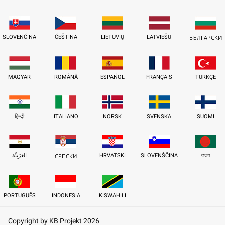
SLOVENČINA
ČEŠTINA
LIETUVIŲ
LATVIEŠU
БЪЛГАРСКИ
MAGYAR
ROMÂNĂ
ESPAÑOL
FRANÇAIS
TÜRKÇE
हिन्दी
ITALIANO
NORSK
SVENSKA
SUOMI
العَرَبِيَّة
HRVATSKI
SLOVENŠČINA
বাংলা
СРПСКИ
PORTUGUÊS
INDONESIA
KISWAHILI
Copyright by KB Projekt 2026