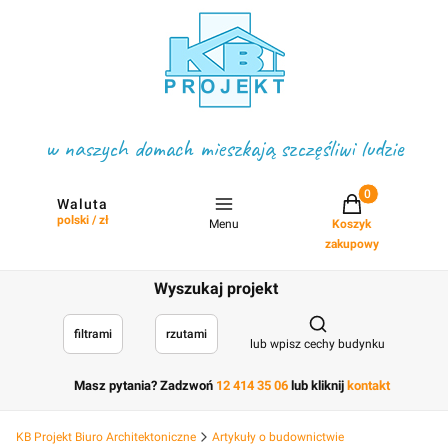
w naszych domach mieszkają szczęśliwi ludzie
Projekty w koszyku
Waluta
polski / zł
Menu
Koszyk
zakupowy
Wyszukaj projekt
Otwórz wyszukiwark
filtrami
rzutami
lub wpisz cechy budynku
Masz pytania? Zadzwoń
12 414 35 06
lub kliknij
kontakt
KB Projekt Biuro Architektoniczne
Artykuły o budownictwie