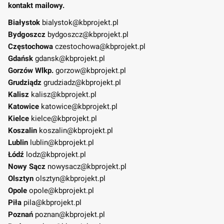
kontakt mailowy.
Białystok
bialystok@kbprojekt.pl
Bydgoszcz
bydgoszcz@kbprojekt.pl
Częstochowa
czestochowa@kbprojekt.pl
Gdańsk
gdansk@kbprojekt.pl
Gorzów Wlkp.
gorzow@kbprojekt.pl
Grudziądz
grudziadz@kbprojekt.pl
Kalisz
kalisz@kbprojekt.pl
Katowice
katowice@kbprojekt.pl
Kielce
kielce@kbprojekt.pl
Koszalin
koszalin@kbprojekt.pl
Lublin
lublin@kbprojekt.pl
Łódź
lodz@kbprojekt.pl
Nowy Sącz
nowysacz@kbprojekt.pl
Olsztyn
olsztyn@kbprojekt.pl
Opole
opole@kbprojekt.pl
Piła
pila@kbprojekt.pl
Poznań
poznan@kbprojekt.pl