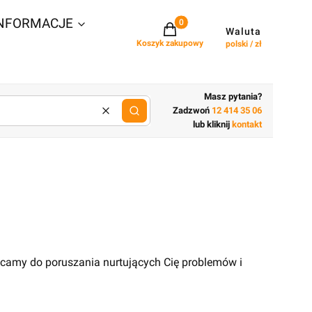
NFORMACJE
Projekty w koszyku: 0. Zobacz szcz
Waluta
Koszyk zakupowy
polski / zł
Masz pytania?
Zadzwoń
12 414 35 06
Wyczyść
lub wpisz cechy budynku
lub kliknij
kontakt
ęcamy do poruszania nurtujących Cię problemów i