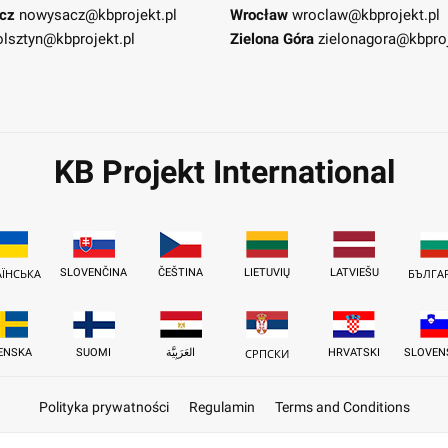
cz
nowysacz@kbprojekt.pl
Wrocław
wroclaw@kbprojekt.pl
olsztyn@kbprojekt.pl
Zielona Góra
zielonagora@kbproj
KB Projekt International
SLOVENČINA
ČEŠTINA
LIETUVIŲ
LATVIEŠU
АЇНСЬКА
БЪЛГА
ENSKA
SUOMI
العَرَبِيَّة
HRVATSKI
SLOVEN
СРПСКИ
Polityka prywatności
Regulamin
Terms and Conditions