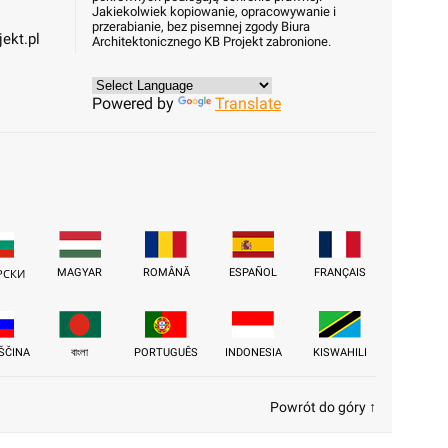
Jakiekolwiek kopiowanie, opracowywanie i
przerabianie, bez pisemnej zgody Biura
ekt.pl
Architektonicznego KB Projekt zabronione.
Powered by
Translate
MAGYAR
ROMÂNĂ
ESPAÑOL
FRANÇAIS
РСКИ
ŠČINA
বাংলা
PORTUGUÊS
INDONESIA
KISWAHILI
Powrót do góry ↑