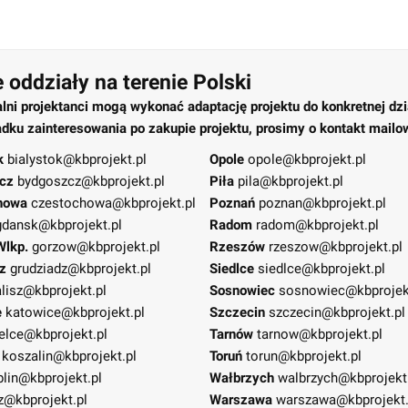
 oddziały na terenie Polski
alni projektanci mogą wykonać adaptację projektu do konkretnej dzi
dku zainteresowania po zakupie projektu, prosimy o kontakt mailo
k
bialystok@kbprojekt.pl
Opole
opole@kbprojekt.pl
cz
bydgoszcz@kbprojekt.pl
Piła
pila@kbprojekt.pl
howa
czestochowa@kbprojekt.pl
Poznań
poznan@kbprojekt.pl
gdansk@kbprojekt.pl
Radom
radom@kbprojekt.pl
Wlkp.
gorzow@kbprojekt.pl
Rzeszów
rzeszow@kbprojekt.pl
z
grudziadz@kbprojekt.pl
Siedlce
siedlce@kbprojekt.pl
lisz@kbprojekt.pl
Sosnowiec
sosnowiec@kbprojek
e
katowice@kbprojekt.pl
Szczecin
szczecin@kbprojekt.pl
elce@kbprojekt.pl
Tarnów
tarnow@kbprojekt.pl
koszalin@kbprojekt.pl
Toruń
torun@kbprojekt.pl
blin@kbprojekt.pl
Wałbrzych
walbrzych@kbprojekt
z@kbprojekt.pl
Warszawa
warszawa@kbprojekt.