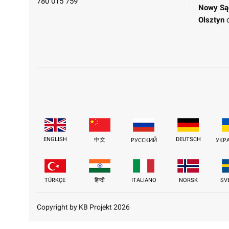
780 015 759
Nowy Są
Olsztyn
ENGLISH
DEUTSCH
中文
РУССКИЙ
УКР
TÜRKÇE
हिन्दी
ITALIANO
NORSK
SV
Copyright by KB Projekt 2026