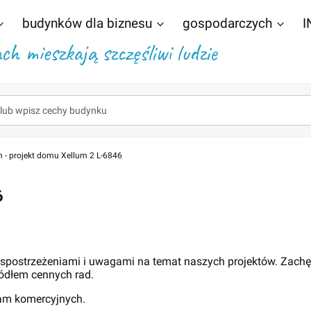
budynków dla biznesu
gospodarczych
I
h mieszkają szczęśliwi ludzie
 - projekt domu Xellum 2 L-6846
6
 spostrzeżeniami i uwagami na temat naszych projektów. Zach
ódłem cennych rad.
lam komercyjnych.