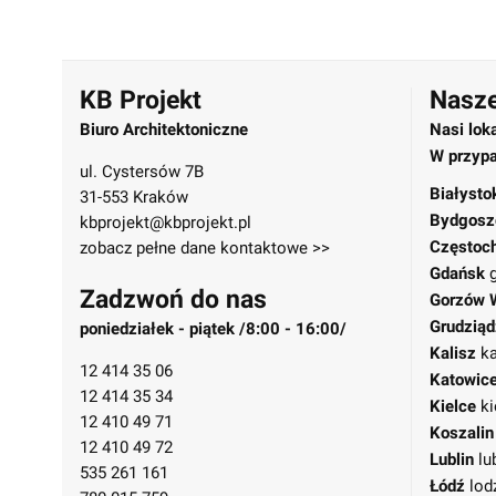
KB Projekt
Nasze
Biuro Architektoniczne
Nasi lok
W przypa
ul. Cystersów 7B
Białysto
31-553 Kraków
Bydgosz
kbprojekt@kbprojekt.pl
Częstoc
zobacz pełne dane kontaktowe >>
Gdańsk
Zadzwoń do nas
Gorzów 
Grudziąd
poniedziałek - piątek /8:00 - 16:00/
Kalisz
ka
12 414 35 06
Katowic
12 414 35 34
Kielce
ki
12 410 49 71
Koszalin
12 410 49 72
Lublin
lu
535 261 161
Łódź
lod