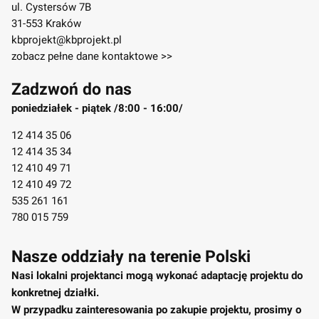
ul. Cystersów 7B
31-553 Kraków
kbprojekt@kbprojekt.pl
zobacz pełne dane kontaktowe >>
Zadzwoń do nas
poniedziałek - piątek /8:00 - 16:00/
12 414 35 06
12 414 35 34
12 410 49 71
12 410 49 72
535 261 161
780 015 759
Nasze oddziały na terenie Polski
Nasi lokalni projektanci mogą wykonać adaptację projektu do
konkretnej działki.
W przypadku zainteresowania po zakupie projektu, prosimy o