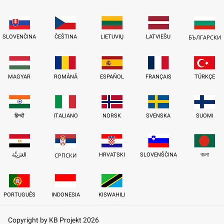
SLOVENČINA
ČEŠTINA
LIETUVIŲ
LATVIEŠU
БЪЛГАРСКИ
MAGYAR
ROMÂNĂ
ESPAÑOL
FRANÇAIS
TÜRKÇE
हिन्दी
ITALIANO
NORSK
SVENSKA
SUOMI
العَرَبِيَّة
HRVATSKI
SLOVENŠČINA
বাংলা
СРПСКИ
PORTUGUÊS
INDONESIA
KISWAHILI
Copyright by KB Projekt 2026