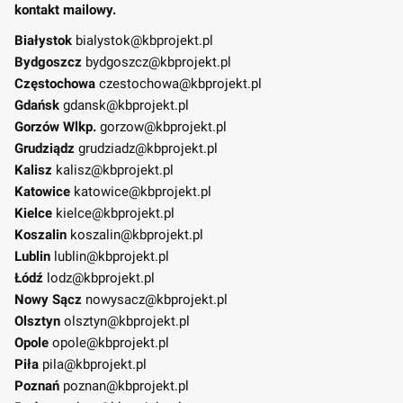
kontakt mailowy.
Białystok
bialystok@kbprojekt.pl
Bydgoszcz
bydgoszcz@kbprojekt.pl
Częstochowa
czestochowa@kbprojekt.pl
Gdańsk
gdansk@kbprojekt.pl
Gorzów Wlkp.
gorzow@kbprojekt.pl
Grudziądz
grudziadz@kbprojekt.pl
Kalisz
kalisz@kbprojekt.pl
Katowice
katowice@kbprojekt.pl
Kielce
kielce@kbprojekt.pl
Koszalin
koszalin@kbprojekt.pl
Lublin
lublin@kbprojekt.pl
Łódź
lodz@kbprojekt.pl
Nowy Sącz
nowysacz@kbprojekt.pl
Olsztyn
olsztyn@kbprojekt.pl
Opole
opole@kbprojekt.pl
Piła
pila@kbprojekt.pl
Poznań
poznan@kbprojekt.pl