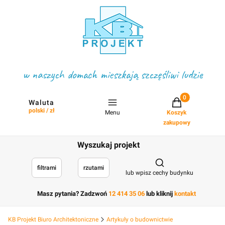
w naszych domach mieszkają szczęśliwi ludzie
Projekty w koszyku
Waluta
polski / zł
Menu
Koszyk
zakupowy
Wyszukaj projekt
Otwórz wyszukiwark
filtrami
rzutami
lub wpisz cechy budynku
Masz pytania? Zadzwoń
12 414 35 06
lub kliknij
kontakt
KB Projekt Biuro Architektoniczne
Artykuły o budownictwie