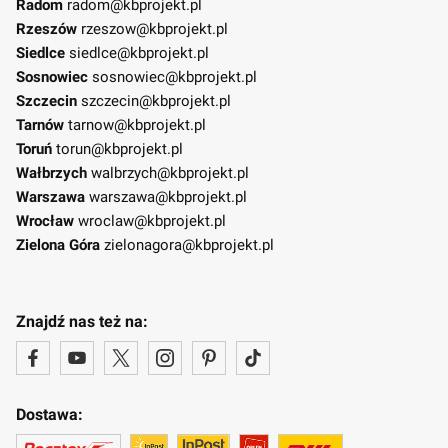
Radom
radom@kbprojekt.pl
Rzeszów
rzeszow@kbprojekt.pl
Siedlce
siedlce@kbprojekt.pl
Sosnowiec
sosnowiec@kbprojekt.pl
Szczecin
szczecin@kbprojekt.pl
Tarnów
tarnow@kbprojekt.pl
Toruń
torun@kbprojekt.pl
Wałbrzych
walbrzych@kbprojekt.pl
Warszawa
warszawa@kbprojekt.pl
Wrocław
wroclaw@kbprojekt.pl
Zielona Góra
zielonagora@kbprojekt.pl
Znajdź nas też na:
Dostawa: