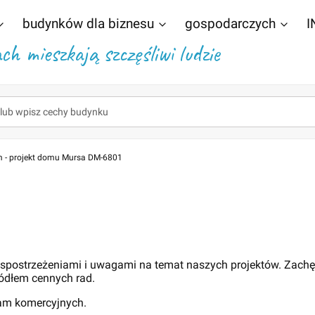
budynków dla biznesu
gospodarczych
I
h mieszkają szczęśliwi ludzie
 - projekt domu Mursa DM-6801
1
 spostrzeżeniami i uwagami na temat naszych projektów. Zach
ódłem cennych rad.
lam komercyjnych.