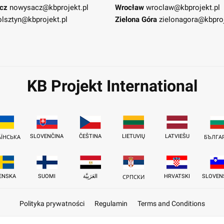
cz
nowysacz@kbprojekt.pl
Wrocław
wroclaw@kbprojekt.pl
olsztyn@kbprojekt.pl
Zielona Góra
zielonagora@kbproj
KB Projekt International
SLOVENČINA
ČEŠTINA
LIETUVIŲ
LATVIEŠU
АЇНСЬКА
БЪЛГА
ENSKA
SUOMI
العَرَبِيَّة
HRVATSKI
SLOVEN
СРПСКИ
Polityka prywatności
Regulamin
Terms and Conditions