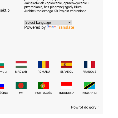
Jakiekolwiek kopiowanie, opracowywanie i
przerabianie, bez pisemnej zgody Biura
ekt.pl
Architektonicznego KB Projekt zabronione.
Powered by
Translate
MAGYAR
ROMÂNĂ
ESPAÑOL
FRANÇAIS
РСКИ
ŠČINA
বাংলা
PORTUGUÊS
INDONESIA
KISWAHILI
Powrót do góry ↑