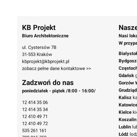
KB Projekt
Nasze
Biuro Architektoniczne
Nasi lok
W przypa
ul. Cystersów 7B
Białysto
31-553 Kraków
Bydgosz
kbprojekt@kbprojekt.pl
Częstoc
zobacz pełne dane kontaktowe >>
Gdańsk
Zadzwoń do nas
Gorzów 
Grudziąd
poniedziałek - piątek /8:00 - 16:00/
Kalisz
ka
12 414 35 06
Katowic
12 414 35 34
Kielce
ki
12 410 49 71
Koszalin
12 410 49 72
Lublin
lu
535 261 161
Łódź
lod