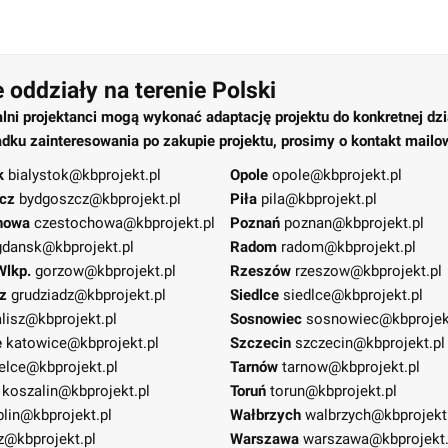
 oddziały na terenie Polski
alni projektanci mogą wykonać adaptację projektu do konkretnej dzi
dku zainteresowania po zakupie projektu, prosimy o kontakt mailo
k
bialystok@kbprojekt.pl
Opole
opole@kbprojekt.pl
cz
bydgoszcz@kbprojekt.pl
Piła
pila@kbprojekt.pl
howa
czestochowa@kbprojekt.pl
Poznań
poznan@kbprojekt.pl
gdansk@kbprojekt.pl
Radom
radom@kbprojekt.pl
Wlkp.
gorzow@kbprojekt.pl
Rzeszów
rzeszow@kbprojekt.pl
z
grudziadz@kbprojekt.pl
Siedlce
siedlce@kbprojekt.pl
lisz@kbprojekt.pl
Sosnowiec
sosnowiec@kbprojek
e
katowice@kbprojekt.pl
Szczecin
szczecin@kbprojekt.pl
elce@kbprojekt.pl
Tarnów
tarnow@kbprojekt.pl
koszalin@kbprojekt.pl
Toruń
torun@kbprojekt.pl
blin@kbprojekt.pl
Wałbrzych
walbrzych@kbprojekt
z@kbprojekt.pl
Warszawa
warszawa@kbprojekt.