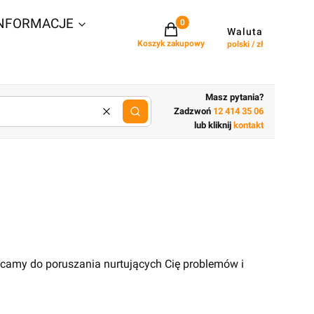
NFORMACJE
Projekty w koszyku: 0. Zobacz szcz
Waluta
Koszyk zakupowy
polski / zł
Masz pytania?
Zadzwoń
12 414 35 06
Wyczyść
lub wpisz cechy budynku
lub kliknij
kontakt
ęcamy do poruszania nurtujących Cię problemów i