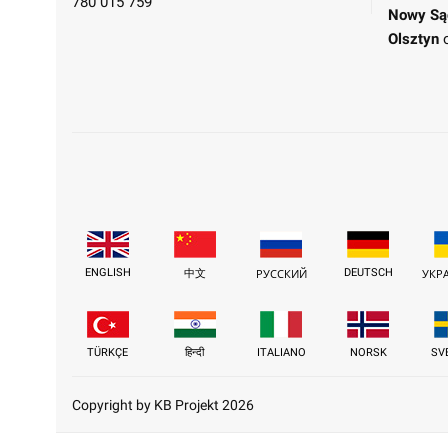
780 015 759
Nowy Są
Olsztyn
ENGLISH
DEUTSCH
中文
РУССКИЙ
УКР
TÜRKÇE
हिन्दी
ITALIANO
NORSK
SV
Copyright by KB Projekt 2026