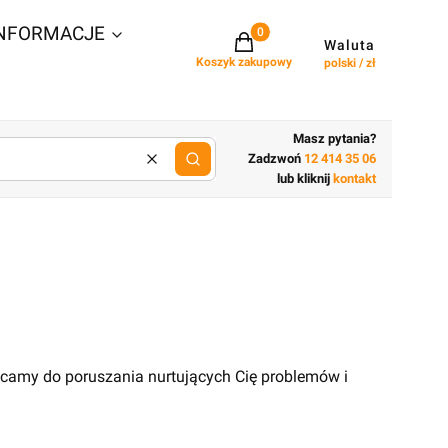
NFORMACJE
Projekty w koszyku: 0. Zobacz szcz
Waluta
Koszyk zakupowy
polski / zł
Masz pytania?
Zadzwoń
12 414 35 06
Wyczyść
lub wpisz cechy budynku
lub kliknij
kontakt
ęcamy do poruszania nurtujących Cię problemów i