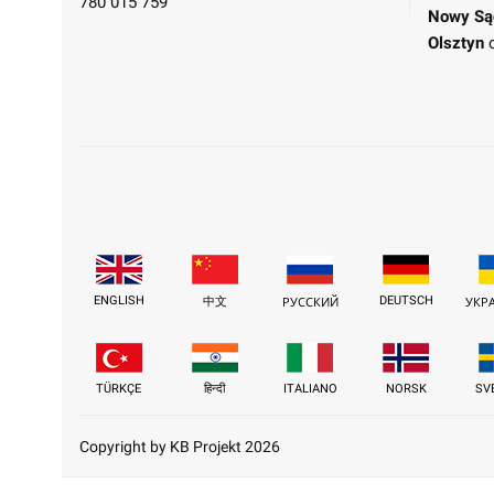
780 015 759
Nowy Są
Olsztyn
ENGLISH
DEUTSCH
中文
РУССКИЙ
УКР
TÜRKÇE
हिन्दी
ITALIANO
NORSK
SV
Copyright by KB Projekt 2026