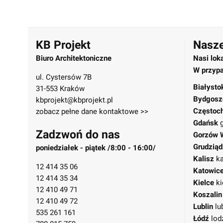
KB Projekt
Nasze
Biuro Architektoniczne
Nasi lok
W przypa
ul. Cystersów 7B
Białysto
31-553 Kraków
Bydgosz
kbprojekt@kbprojekt.pl
Częstoc
zobacz pełne dane kontaktowe >>
Gdańsk
Zadzwoń do nas
Gorzów 
Grudziąd
poniedziałek - piątek /8:00 - 16:00/
Kalisz
ka
12 414 35 06
Katowic
12 414 35 34
Kielce
ki
12 410 49 71
Koszalin
12 410 49 72
Lublin
lu
535 261 161
Łódź
lod