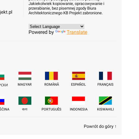
Jakiekolwiek kopiowanie, opracowywanie i
przerabianie, bez pisemnej zgody Biura
ekt.pl
Architektonicznego KB Projekt zabronione.
Powered by
Translate
MAGYAR
ROMÂNĂ
ESPAÑOL
FRANÇAIS
РСКИ
ŠČINA
বাংলা
PORTUGUÊS
INDONESIA
KISWAHILI
Powrót do góry ↑