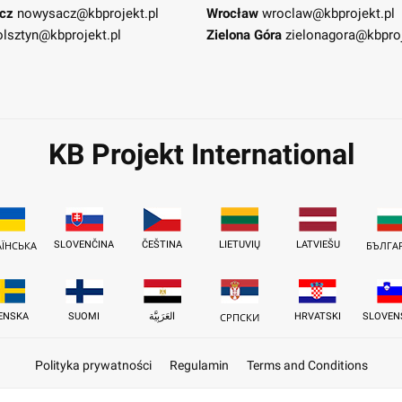
cz
nowysacz@kbprojekt.pl
Wrocław
wroclaw@kbprojekt.pl
olsztyn@kbprojekt.pl
Zielona Góra
zielonagora@kbproj
KB Projekt International
SLOVENČINA
ČEŠTINA
LIETUVIŲ
LATVIEŠU
АЇНСЬКА
БЪЛГА
ENSKA
SUOMI
العَرَبِيَّة
HRVATSKI
SLOVEN
СРПСКИ
Polityka prywatności
Regulamin
Terms and Conditions