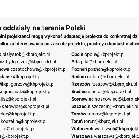
 oddziały na terenie Polski
alni projektanci mogą wykonać adaptację projektu do konkretnej dzi
dku zainteresowania po zakupie projektu, prosimy o kontakt mailo
k
bialystok@kbprojekt.pl
Opole
opole@kbprojekt.pl
cz
bydgoszcz@kbprojekt.pl
Piła
pila@kbprojekt.pl
howa
czestochowa@kbprojekt.pl
Poznań
poznan@kbprojekt.pl
gdansk@kbprojekt.pl
Radom
radom@kbprojekt.pl
Wlkp.
gorzow@kbprojekt.pl
Rzeszów
rzeszow@kbprojekt.pl
z
grudziadz@kbprojekt.pl
Siedlce
siedlce@kbprojekt.pl
lisz@kbprojekt.pl
Sosnowiec
sosnowiec@kbprojek
e
katowice@kbprojekt.pl
Szczecin
szczecin@kbprojekt.pl
elce@kbprojekt.pl
Tarnów
tarnow@kbprojekt.pl
koszalin@kbprojekt.pl
Toruń
torun@kbprojekt.pl
blin@kbprojekt.pl
Wałbrzych
walbrzych@kbprojekt
z@kbprojekt.pl
Warszawa
warszawa@kbprojekt.