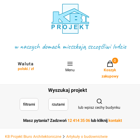
w naszych domach mieszkają szczęśliwi ludzie
Projekty w koszyku
Waluta
polski / zł
Menu
Koszyk
zakupowy
Wyszukaj projekt
Otwórz wyszukiwark
filtrami
rzutami
lub wpisz cechy budynku
Masz pytania? Zadzwoń
12 414 35 06
lub kliknij
kontakt
KB Projekt Biuro Architektoniczne
Artykuły o budownictwie