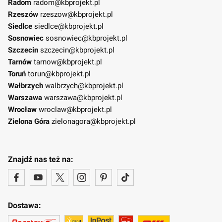
Radom
radom@kbprojekt.pl
Rzeszów
rzeszow@kbprojekt.pl
Siedlce
siedlce@kbprojekt.pl
Sosnowiec
sosnowiec@kbprojekt.pl
Szczecin
szczecin@kbprojekt.pl
Tarnów
tarnow@kbprojekt.pl
Toruń
torun@kbprojekt.pl
Wałbrzych
walbrzych@kbprojekt.pl
Warszawa
warszawa@kbprojekt.pl
Wrocław
wroclaw@kbprojekt.pl
Zielona Góra
zielonagora@kbprojekt.pl
Znajdź nas też na:
Dostawa: