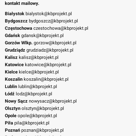
kontakt mailowy.
Białystok
bialystok@kbprojekt.pl
Bydgoszcz
bydgoszcz@kbprojekt.pl
Częstochowa
czestochowa@kbprojekt.pl
Gdańsk
gdansk@kbprojekt.pl
Gorzów Wlkp.
gorzow@kbprojekt.pl
Grudziądz
grudziadz@kbprojekt.pl
Kalisz
kalisz@kbprojekt.pl
Katowice
katowice@kbprojekt.pl
Kielce
kielce@kbprojekt.pl
Koszalin
koszalin@kbprojekt.pl
Lublin
lublin@kbprojekt.pl
Łódź
lodz@kbprojekt.pl
Nowy Sącz
nowysacz@kbprojekt.pl
Olsztyn
olsztyn@kbprojekt.pl
Opole
opole@kbprojekt.pl
Piła
pila@kbprojekt.pl
Poznań
poznan@kbprojekt.pl