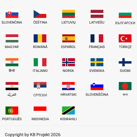
SLOVENČINA
ČEŠTINA
LIETUVIŲ
LATVIEŠU
БЪЛГАРСКИ
MAGYAR
ROMÂNĂ
ESPAÑOL
FRANÇAIS
TÜRKÇE
हिन्दी
ITALIANO
NORSK
SVENSKA
SUOMI
العَرَبِيَّة
HRVATSKI
SLOVENŠČINA
বাংলা
СРПСКИ
PORTUGUÊS
INDONESIA
KISWAHILI
Copyright by KB Projekt 2026