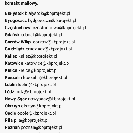
kontakt mailowy.
Białystok
bialystok@kbprojekt.pl
Bydgoszcz
bydgoszcz@kbprojekt.pl
Częstochowa
czestochowa@kbprojekt.pl
Gdańsk
gdansk@kbprojekt.pl
Gorzów Wlkp.
gorzow@kbprojekt.pl
Grudziądz
grudziadz@kbprojekt.pl
Kalisz
kalisz@kbprojekt.pl
Katowice
katowice@kbprojekt.pl
Kielce
kielce@kbprojekt.pl
Koszalin
koszalin@kbprojekt.pl
Lublin
lublin@kbprojekt.pl
Łódź
lodz@kbprojekt.pl
Nowy Sącz
nowysacz@kbprojekt.pl
Olsztyn
olsztyn@kbprojekt.pl
Opole
opole@kbprojekt.pl
Piła
pila@kbprojekt.pl
Poznań
poznan@kbprojekt.pl