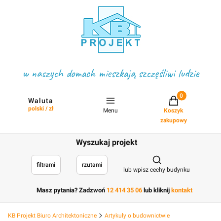
w naszych domach mieszkają szczęśliwi ludzie
Projekty w koszyku
Waluta
polski / zł
Menu
Koszyk
zakupowy
Wyszukaj projekt
Otwórz wyszukiwark
filtrami
rzutami
lub wpisz cechy budynku
Masz pytania? Zadzwoń
12 414 35 06
lub kliknij
kontakt
KB Projekt Biuro Architektoniczne
Artykuły o budownictwie