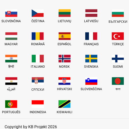
SLOVENČINA
ČEŠTINA
LIETUVIŲ
LATVIEŠU
БЪЛГАРСКИ
MAGYAR
ROMÂNĂ
ESPAÑOL
FRANÇAIS
TÜRKÇE
हिन्दी
ITALIANO
NORSK
SVENSKA
SUOMI
العَرَبِيَّة
HRVATSKI
SLOVENŠČINA
বাংলা
СРПСКИ
PORTUGUÊS
INDONESIA
KISWAHILI
Copyright by KB Projekt 2026