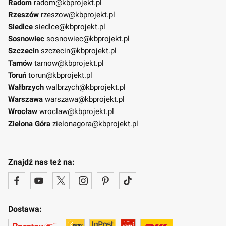
Radom
radom@kbprojekt.pl
Rzeszów
rzeszow@kbprojekt.pl
Siedlce
siedlce@kbprojekt.pl
Sosnowiec
sosnowiec@kbprojekt.pl
Szczecin
szczecin@kbprojekt.pl
Tarnów
tarnow@kbprojekt.pl
Toruń
torun@kbprojekt.pl
Wałbrzych
walbrzych@kbprojekt.pl
Warszawa
warszawa@kbprojekt.pl
Wrocław
wroclaw@kbprojekt.pl
Zielona Góra
zielonagora@kbprojekt.pl
Znajdź nas też na:
Dostawa: