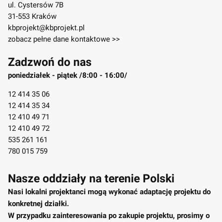
ul. Cystersów 7B
31-553 Kraków
kbprojekt@kbprojekt.pl
zobacz pełne dane kontaktowe >>
Zadzwoń do nas
poniedziałek - piątek /8:00 - 16:00/
12 414 35 06
12 414 35 34
12 410 49 71
12 410 49 72
535 261 161
780 015 759
Nasze oddziały na terenie Polski
Nasi lokalni projektanci mogą wykonać adaptację projektu do
konkretnej działki.
W przypadku zainteresowania po zakupie projektu, prosimy o