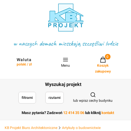
w naszych domach mieszkają szczęśliwi ludzie
Projekty w koszyku
Waluta
polski / zł
Menu
Koszyk
zakupowy
Wyszukaj projekt
Otwórz wyszukiwark
filtrami
rzutami
lub wpisz cechy budynku
Masz pytania? Zadzwoń
12 414 35 06
lub kliknij
kontakt
KB Projekt Biuro Architektoniczne
Artykuły o budownictwie