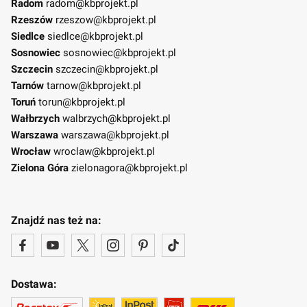
Radom
radom@kbprojekt.pl
Rzeszów
rzeszow@kbprojekt.pl
Siedlce
siedlce@kbprojekt.pl
Sosnowiec
sosnowiec@kbprojekt.pl
Szczecin
szczecin@kbprojekt.pl
Tarnów
tarnow@kbprojekt.pl
Toruń
torun@kbprojekt.pl
Wałbrzych
walbrzych@kbprojekt.pl
Warszawa
warszawa@kbprojekt.pl
Wrocław
wroclaw@kbprojekt.pl
Zielona Góra
zielonagora@kbprojekt.pl
Znajdź nas też na:
Dostawa: