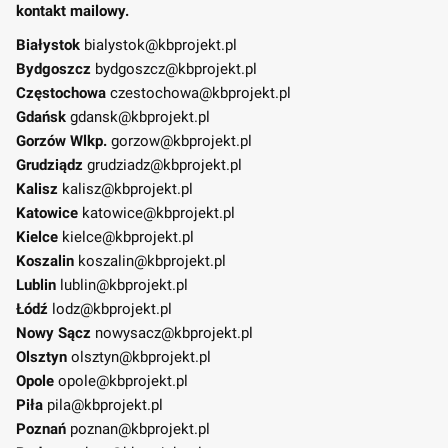
kontakt mailowy.
Białystok
bialystok@kbprojekt.pl
Bydgoszcz
bydgoszcz@kbprojekt.pl
Częstochowa
czestochowa@kbprojekt.pl
Gdańsk
gdansk@kbprojekt.pl
Gorzów Wlkp.
gorzow@kbprojekt.pl
Grudziądz
grudziadz@kbprojekt.pl
Kalisz
kalisz@kbprojekt.pl
Katowice
katowice@kbprojekt.pl
Kielce
kielce@kbprojekt.pl
Koszalin
koszalin@kbprojekt.pl
Lublin
lublin@kbprojekt.pl
Łódź
lodz@kbprojekt.pl
Nowy Sącz
nowysacz@kbprojekt.pl
Olsztyn
olsztyn@kbprojekt.pl
Opole
opole@kbprojekt.pl
Piła
pila@kbprojekt.pl
Poznań
poznan@kbprojekt.pl