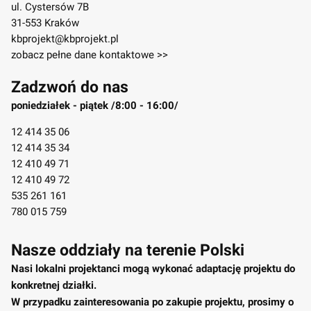
ul. Cystersów 7B
31-553 Kraków
kbprojekt@kbprojekt.pl
zobacz pełne dane kontaktowe >>
Zadzwoń do nas
poniedziałek - piątek /8:00 - 16:00/
12 414 35 06
12 414 35 34
12 410 49 71
12 410 49 72
535 261 161
780 015 759
Nasze oddziały na terenie Polski
Nasi lokalni projektanci mogą wykonać adaptację projektu do
konkretnej działki.
W przypadku zainteresowania po zakupie projektu, prosimy o