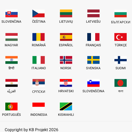
SLOVENČINA
ČEŠTINA
LIETUVIŲ
LATVIEŠU
БЪЛГАРСКИ
MAGYAR
ROMÂNĂ
ESPAÑOL
FRANÇAIS
TÜRKÇE
हिन्दी
ITALIANO
NORSK
SVENSKA
SUOMI
العَرَبِيَّة
HRVATSKI
SLOVENŠČINA
বাংলা
СРПСКИ
PORTUGUÊS
INDONESIA
KISWAHILI
Copyright by KB Projekt 2026