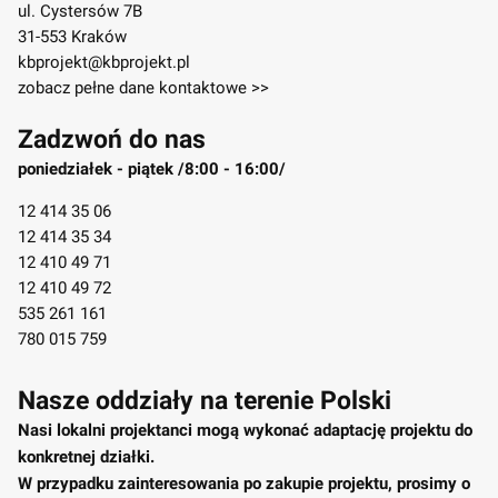
ul. Cystersów 7B
31-553 Kraków
kbprojekt@kbprojekt.pl
zobacz pełne dane kontaktowe >>
Zadzwoń do nas
poniedziałek - piątek /8:00 - 16:00/
12 414 35 06
12 414 35 34
12 410 49 71
12 410 49 72
535 261 161
780 015 759
Nasze oddziały na terenie Polski
Nasi lokalni projektanci mogą wykonać adaptację projektu do
konkretnej działki.
W przypadku zainteresowania po zakupie projektu, prosimy o