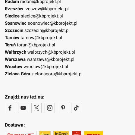
Radom
radom@kbprojekt.pl
Rzeszów
rzeszow@kbprojekt.pl
Siedlce
siedlce@kbprojekt.pl
Sosnowiec
sosnowiec@kbprojekt.pl
Szczecin
szczecin@kbprojekt.pl
Tarnów
tarnow@kbprojekt.pl
Toruń
torun@kbprojekt.pl
Wałbrzych
walbrzych@kbprojekt.pl
Warszawa
warszawa@kbprojekt.pl
Wrocław
wroclaw@kbprojekt.pl
Zielona Góra
zielonagora@kbprojekt.pl
Znajdź nas też na:
Dostawa: