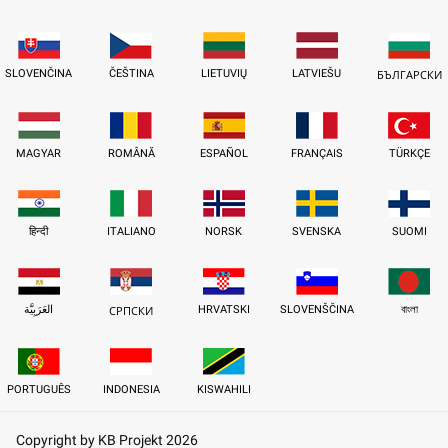
SLOVENČINA
ČEŠTINA
LIETUVIŲ
LATVIEŠU
БЪЛГАРСКИ
MAGYAR
ROMÂNĂ
ESPAÑOL
FRANÇAIS
TÜRKÇE
हिन्दी
ITALIANO
NORSK
SVENSKA
SUOMI
العَرَبِيَّة
HRVATSKI
SLOVENŠČINA
বাংলা
СРПСКИ
PORTUGUÊS
INDONESIA
KISWAHILI
Copyright by KB Projekt 2026