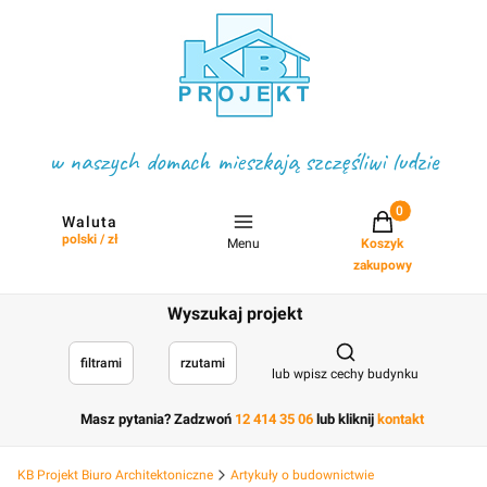
w naszych domach mieszkają szczęśliwi ludzie
Projekty w koszyku
Waluta
polski / zł
Menu
Koszyk
zakupowy
Wyszukaj projekt
Otwórz wyszukiwark
filtrami
rzutami
lub wpisz cechy budynku
Masz pytania? Zadzwoń
12 414 35 06
lub kliknij
kontakt
KB Projekt Biuro Architektoniczne
Artykuły o budownictwie