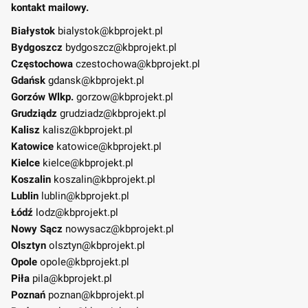
kontakt mailowy.
Białystok
bialystok@kbprojekt.pl
Bydgoszcz
bydgoszcz@kbprojekt.pl
Częstochowa
czestochowa@kbprojekt.pl
Gdańsk
gdansk@kbprojekt.pl
Gorzów Wlkp.
gorzow@kbprojekt.pl
Grudziądz
grudziadz@kbprojekt.pl
Kalisz
kalisz@kbprojekt.pl
Katowice
katowice@kbprojekt.pl
Kielce
kielce@kbprojekt.pl
Koszalin
koszalin@kbprojekt.pl
Lublin
lublin@kbprojekt.pl
Łódź
lodz@kbprojekt.pl
Nowy Sącz
nowysacz@kbprojekt.pl
Olsztyn
olsztyn@kbprojekt.pl
Opole
opole@kbprojekt.pl
Piła
pila@kbprojekt.pl
Poznań
poznan@kbprojekt.pl