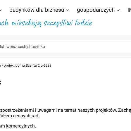
budynków dla biznesu
gospodarczych
I
h mieszkają szczęśliwi ludzie
 - projekt domu Szanta 2 L-6528
8
 spostrzeżeniami i uwagami na temat naszych projektów. Zach
ódłem cennych rad.
lam komercyjnych.