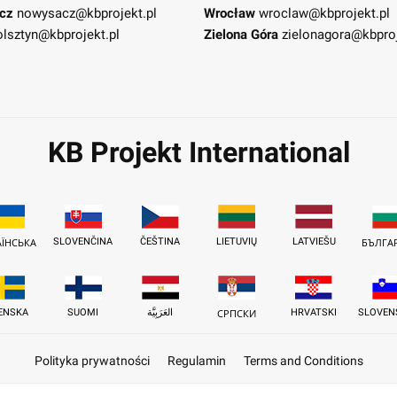
cz
nowysacz@kbprojekt.pl
Wrocław
wroclaw@kbprojekt.pl
olsztyn@kbprojekt.pl
Zielona Góra
zielonagora@kbproj
KB Projekt International
SLOVENČINA
ČEŠTINA
LIETUVIŲ
LATVIEŠU
АЇНСЬКА
БЪЛГА
ENSKA
SUOMI
العَرَبِيَّة
HRVATSKI
SLOVEN
СРПСКИ
Polityka prywatności
Regulamin
Terms and Conditions