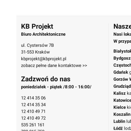
KB Projekt
Nasze
Biuro Architektoniczne
Nasi lok
W przypa
ul. Cystersów 7B
Białysto
31-553 Kraków
Bydgosz
kbprojekt@kbprojekt.pl
Częstoc
zobacz pełne dane kontaktowe >>
Gdańsk
Zadzwoń do nas
Gorzów 
Grudziąd
poniedziałek - piątek /8:00 - 16:00/
Kalisz
ka
12 414 35 06
Katowic
12 414 35 34
Kielce
ki
12 410 49 71
Koszalin
12 410 49 72
Lublin
lu
535 261 161
Łódź
lod