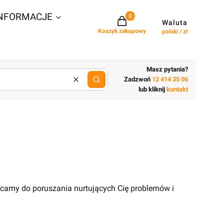
NFORMACJE
Projekty w koszyku: 0. Zobacz szcz
Waluta
Koszyk zakupowy
polski / zł
Masz pytania?
Zadzwoń
12 414 35 06
Wyczyść
lub wpisz cechy budynku
lub kliknij
kontakt
ęcamy do poruszania nurtujących Cię problemów i