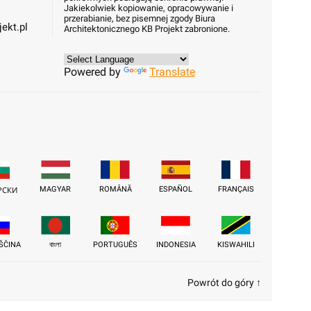
Jakiekolwiek kopiowanie, opracowywanie i
przerabianie, bez pisemnej zgody Biura
ekt.pl
Architektonicznego KB Projekt zabronione.
Powered by
Translate
MAGYAR
ROMÂNĂ
ESPAÑOL
FRANÇAIS
РСКИ
ŠČINA
বাংলা
PORTUGUÊS
INDONESIA
KISWAHILI
Powrót do góry ↑