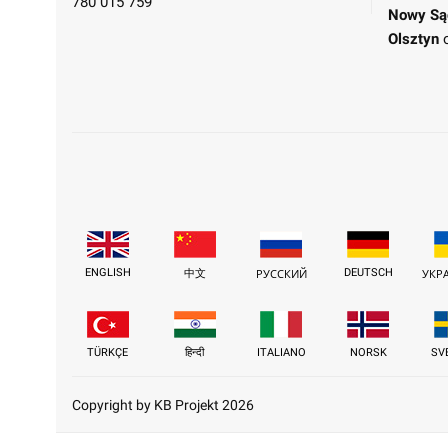
780 015 759
Nowy Są
Olsztyn
ENGLISH
DEUTSCH
中文
РУССКИЙ
УКР
TÜRKÇE
हिन्दी
ITALIANO
NORSK
SV
Copyright by KB Projekt 2026