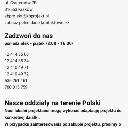
ul. Cystersów 7B
31-553 Kraków
kbprojekt@kbprojekt.pl
zobacz pełne dane kontaktowe >>
Zadzwoń do nas
poniedziałek - piątek /8:00 - 16:00/
12 414 35 06
12 414 35 34
12 410 49 71
12 410 49 72
535 261 161
780 015 759
Nasze oddziały na terenie Polski
Nasi lokalni projektanci mogą wykonać adaptację projektu do
konkretnej działki.
W przypadku zainteresowania po zakupie projektu, prosimy o