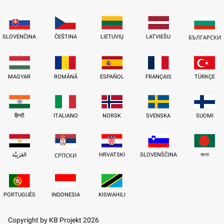
SLOVENČINA
ČEŠTINA
LIETUVIŲ
LATVIEŠU
БЪЛГАРСКИ
MAGYAR
ROMÂNĂ
ESPAÑOL
FRANÇAIS
TÜRKÇE
हिन्दी
ITALIANO
NORSK
SVENSKA
SUOMI
العَرَبِيَّة
HRVATSKI
SLOVENŠČINA
বাংলা
СРПСКИ
PORTUGUÊS
INDONESIA
KISWAHILI
Copyright by KB Projekt 2026