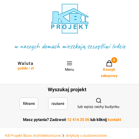
w naszych domach mieszkają szczęśliwi ludzie
Projekty w koszyku
Waluta
polski / zł
Menu
Koszyk
zakupowy
Wyszukaj projekt
Otwórz wyszukiwark
filtrami
rzutami
lub wpisz cechy budynku
Masz pytania? Zadzwoń
12 414 35 06
lub kliknij
kontakt
KB Projekt Biuro Architektoniczne
Artykuły o budownictwie