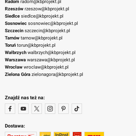
Radom
radom@kbprojekt.pl
Rzeszów
rzeszow@kbprojekt.pl
Siedlce
siedlce@kbprojekt.pl
Sosnowiec
sosnowiec@kbprojekt.pl
Szczecin
szczecin@kbprojekt.pl
Tarnów
tarnow@kbprojekt.pl
Toruń
torun@kbprojekt.pl
Wałbrzych
walbrzych@kbprojekt.pl
Warszawa
warszawa@kbprojekt.pl
Wrocław
wroclaw@kbprojekt.pl
Zielona Góra
zielonagora@kbprojekt.pl
Znajdź nas też na:
Dostawa: