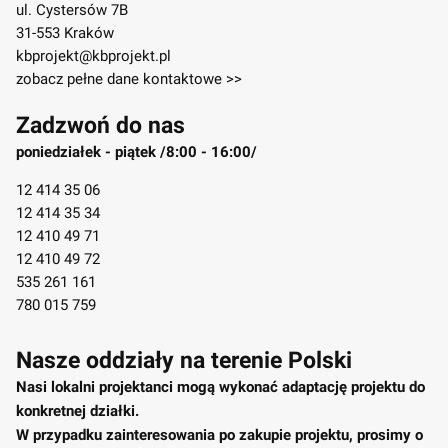
ul. Cystersów 7B
31-553 Kraków
kbprojekt@kbprojekt.pl
zobacz pełne dane kontaktowe >>
Zadzwoń do nas
poniedziałek - piątek /8:00 - 16:00/
12 414 35 06
12 414 35 34
12 410 49 71
12 410 49 72
535 261 161
780 015 759
Nasze oddziały na terenie Polski
Nasi lokalni projektanci mogą wykonać adaptację projektu do
konkretnej działki.
W przypadku zainteresowania po zakupie projektu, prosimy o