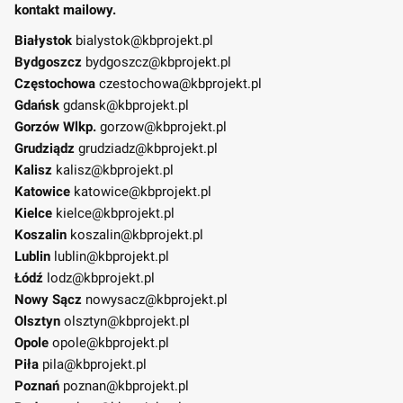
kontakt mailowy.
Białystok
bialystok@kbprojekt.pl
Bydgoszcz
bydgoszcz@kbprojekt.pl
Częstochowa
czestochowa@kbprojekt.pl
Gdańsk
gdansk@kbprojekt.pl
Gorzów Wlkp.
gorzow@kbprojekt.pl
Grudziądz
grudziadz@kbprojekt.pl
Kalisz
kalisz@kbprojekt.pl
Katowice
katowice@kbprojekt.pl
Kielce
kielce@kbprojekt.pl
Koszalin
koszalin@kbprojekt.pl
Lublin
lublin@kbprojekt.pl
Łódź
lodz@kbprojekt.pl
Nowy Sącz
nowysacz@kbprojekt.pl
Olsztyn
olsztyn@kbprojekt.pl
Opole
opole@kbprojekt.pl
Piła
pila@kbprojekt.pl
Poznań
poznan@kbprojekt.pl