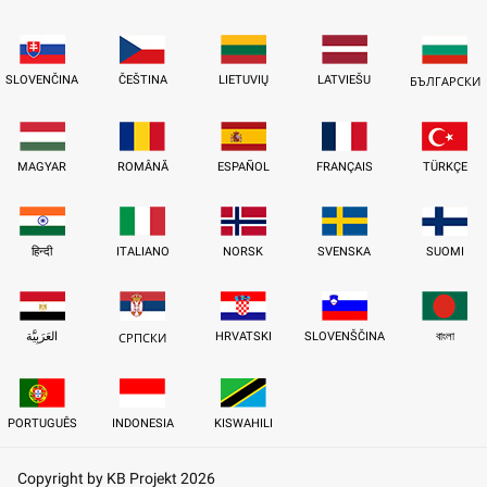
SLOVENČINA
ČEŠTINA
LIETUVIŲ
LATVIEŠU
БЪЛГАРСКИ
MAGYAR
ROMÂNĂ
ESPAÑOL
FRANÇAIS
TÜRKÇE
हिन्दी
ITALIANO
NORSK
SVENSKA
SUOMI
العَرَبِيَّة
HRVATSKI
SLOVENŠČINA
বাংলা
СРПСКИ
PORTUGUÊS
INDONESIA
KISWAHILI
Copyright by KB Projekt 2026