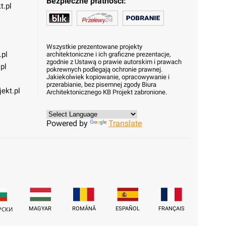
Bezpieczne płatności:
t.pl
Wszystkie prezentowane projekty
.pl
architektoniczne i ich graficzne prezentacje,
zgodnie z Ustawą o prawie autorskim i prawach
pl
pokrewnych podlegają ochronie prawnej.
Jakiekolwiek kopiowanie, opracowywanie i
przerabianie, bez pisemnej zgody Biura
ekt.pl
Architektonicznego KB Projekt zabronione.
Powered by
Translate
MAGYAR
ROMÂNĂ
ESPAÑOL
FRANÇAIS
РСКИ