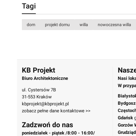
Tagi
dom
projekt domu
willa
nowoczesna willa
KB Projekt
Nasze
Biuro Architektoniczne
Nasi lok
W przypa
ul. Cystersów 7B
Białysto
31-553 Kraków
Bydgosz
kbprojekt@kbprojekt.pl
Częstoc
zobacz pełne dane kontaktowe >>
Gdańsk
Zadzwoń do nas
Gorzów 
Grudziąd
poniedziałek - piątek /8:00 - 16:00/