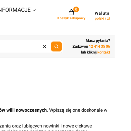
NFORMACJE
Projekty w koszyku: 0. Zobacz szcz
Waluta
Koszyk zakupowy
polski / zł
Masz pytania?
Zadzwoń
12 414 35 06
Wyczyść
lub wpisz cechy budynku
lub kliknij
kontakt
ów willi nowoczesnych
. Wpiszą się one doskonale w
zania oraz lubiących nowinki i nowe ciekawe