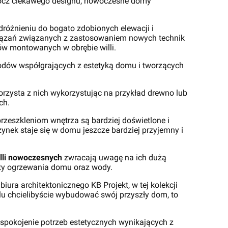
prócz ciekawego designu, nowoczesne domy
różnieniu do bogato zdobionych elewacji i
wiązań związanych z zastosowaniem nowych technik
ów montowanych w obrębie willi.
odów współgrających z estetyką domu i tworzących
orzysta z nich wykorzystując na przykład drewno lub
ch.
rzeszkleniom wnętrza są bardziej doświetlone i
nek staje się w domu jeszcze bardziej przyjemny i
lli nowoczesnych
zwracają uwagę na ich dużą
zty ogrzewania domu oraz wody.
ura architektonicznego KB Projekt, w tej kolekcji
ylu chcielibyście wybudować swój przyszły dom, to
spokojenie potrzeb estetycznych wynikających z