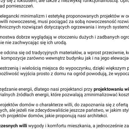
zy się z luksusem, ale także z niezwykłą funkcjonalnością. O
ład pomieszczeń.
elegancki minimalizm i estetykę proponowanych projektów w od
 willi nowoczesnej, musi pociągać za sobą nowoczesność roz
chnicznych rozwiązań dotyczących ogrzewania i innych system
domostwa dobrze wyglądają w otoczeniu dużych i zadbanych ogr
ie nie zachwycając się ich urodą.
 odcina się od tradycyjnych materiałów, a wprost przeciwnie, k
e kompozycje zarówno wewnątrz budynku jak i na jego elewacja
estrzenią i wielością miejsca do wypoczynku, dzięki większym p
możliwość wyjścia prosto z domu na ogród powodują, że wypoczy
dzanie energii, dlatego nasi projektanci przy
projektowaniu wi
ialnych źródłach energii, które pozwalają zminimalizować kos
ektów domów o charakterze willi, do zapoznania się z ofertą bi
ch, ale jeżeli nie zdecydowaliście jeszcze państwo, w jakim st
ch projektów domów, jakie proponują nasi architekci.
zesnych willi
wygody i komfortu mieszkania, a jednocześnie za