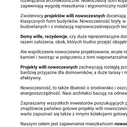
rozwiązania architektoniczne. Nowoczesny dom kojar
zapewniają wygodę mieszkania i ergonomiczny rozk
Zwolennicy
projektów willi nowoczesnych
doceniają 
klasycznych form budynków. Nowoczesność bryły, w
budowlanych i z instalacją najnowocześniejszych te
Domy wille, rezydencje
, czy duże reprezentacyjne 
razem założenia, obok, których trudno przejść obojętn
Ale współczesne nowoczesne projektowanie, wcale nie
kamień i tworząc w połączeniu z nimi niepowtarzaln
Projekty willi nowoczesnych
zachwycają rozległą prz
bardziej przyjazne dla domowników, a duże tarasy i 
efektywny.
Nowoczesność, to także dbałość o środowisko i oszczę
energooszczędność. Nasi architekci bazują na odnaw
Zapraszamy wszystkich inwestorów poszukujących proj
znajdziecie państwo gotowe projekty willi nowoczesny
warto zapoznać się także z innymi kolekcjami gotowy
Naszym celem jest zapewnienie mieszkańcom
nowoc