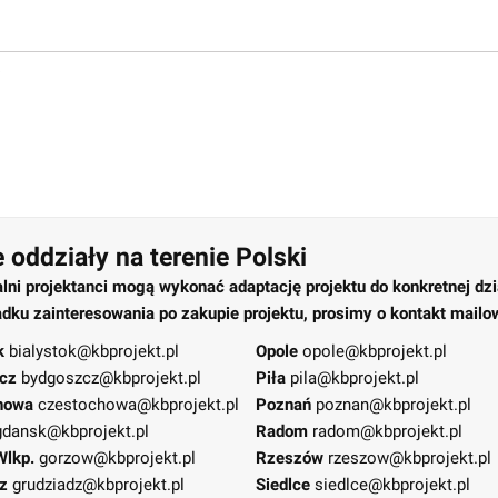
 oddziały na terenie Polski
alni projektanci mogą wykonać adaptację projektu do konkretnej dzi
dku zainteresowania po zakupie projektu, prosimy o kontakt mailo
k
bialystok@kbprojekt.pl
Opole
opole@kbprojekt.pl
cz
bydgoszcz@kbprojekt.pl
Piła
pila@kbprojekt.pl
howa
czestochowa@kbprojekt.pl
Poznań
poznan@kbprojekt.pl
gdansk@kbprojekt.pl
Radom
radom@kbprojekt.pl
Wlkp.
gorzow@kbprojekt.pl
Rzeszów
rzeszow@kbprojekt.pl
z
grudziadz@kbprojekt.pl
Siedlce
siedlce@kbprojekt.pl