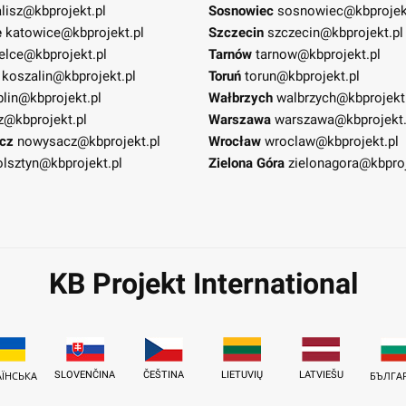
lisz@kbprojekt.pl
Sosnowiec
sosnowiec@kbprojek
e
katowice@kbprojekt.pl
Szczecin
szczecin@kbprojekt.pl
elce@kbprojekt.pl
Tarnów
tarnow@kbprojekt.pl
koszalin@kbprojekt.pl
Toruń
torun@kbprojekt.pl
blin@kbprojekt.pl
Wałbrzych
walbrzych@kbprojekt
z@kbprojekt.pl
Warszawa
warszawa@kbprojekt.
cz
nowysacz@kbprojekt.pl
Wrocław
wroclaw@kbprojekt.pl
olsztyn@kbprojekt.pl
Zielona Góra
zielonagora@kbproj
KB Projekt International
SLOVENČINA
ČEŠTINA
LIETUVIŲ
LATVIEŠU
АЇНСЬКА
БЪЛГА