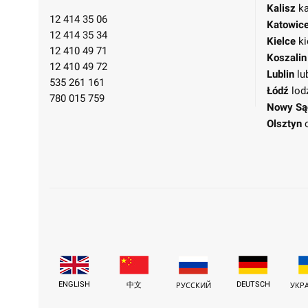
Kalisz
ka
12 414 35 06
Katowic
12 414 35 34
Kielce
ki
12 410 49 71
Koszalin
12 410 49 72
Lublin
lu
535 261 161
Łódź
lod
780 015 759
Nowy Są
Olsztyn
ENGLISH
DEUTSCH
中文
РУССКИЙ
УКР