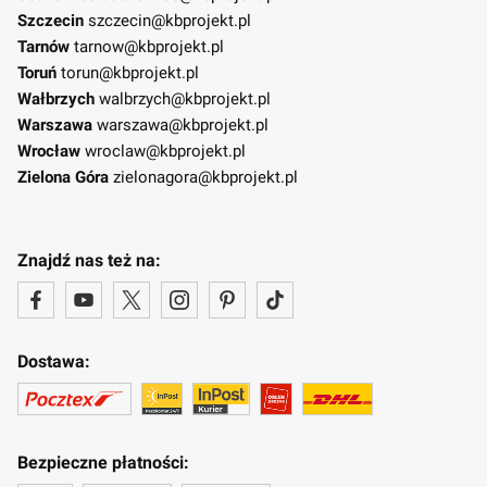
Szczecin
szczecin@kbprojekt.pl
Tarnów
tarnow@kbprojekt.pl
Toruń
torun@kbprojekt.pl
Wałbrzych
walbrzych@kbprojekt.pl
Warszawa
warszawa@kbprojekt.pl
Wrocław
wroclaw@kbprojekt.pl
Zielona Góra
zielonagora@kbprojekt.pl
Znajdź nas też na:
Dostawa:
Bezpieczne płatności: