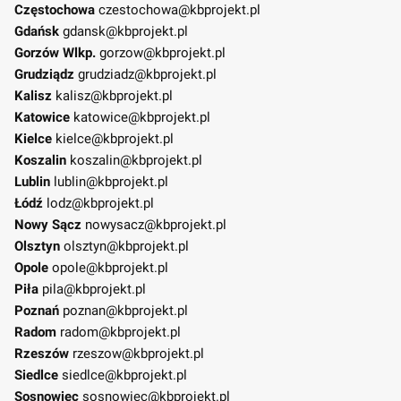
Częstochowa
czestochowa@kbprojekt.pl
Gdańsk
gdansk@kbprojekt.pl
Gorzów Wlkp.
gorzow@kbprojekt.pl
Grudziądz
grudziadz@kbprojekt.pl
Kalisz
kalisz@kbprojekt.pl
Katowice
katowice@kbprojekt.pl
Kielce
kielce@kbprojekt.pl
Koszalin
koszalin@kbprojekt.pl
Lublin
lublin@kbprojekt.pl
Łódź
lodz@kbprojekt.pl
Nowy Sącz
nowysacz@kbprojekt.pl
Olsztyn
olsztyn@kbprojekt.pl
Opole
opole@kbprojekt.pl
Piła
pila@kbprojekt.pl
Poznań
poznan@kbprojekt.pl
Radom
radom@kbprojekt.pl
Rzeszów
rzeszow@kbprojekt.pl
Siedlce
siedlce@kbprojekt.pl
Sosnowiec
sosnowiec@kbprojekt.pl