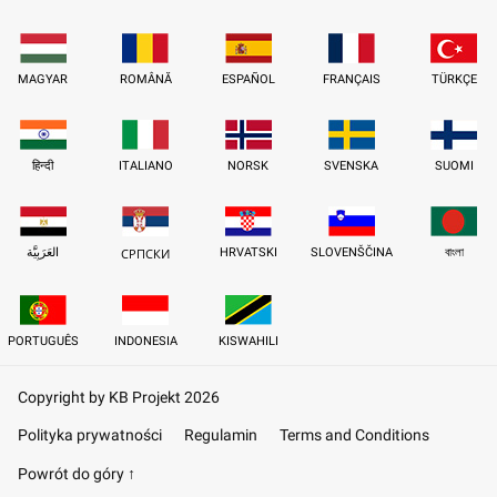
MAGYAR
ROMÂNĂ
ESPAÑOL
FRANÇAIS
TÜRKÇE
हिन्दी
ITALIANO
NORSK
SVENSKA
SUOMI
العَرَبِيَّة
HRVATSKI
SLOVENŠČINA
বাংলা
СРПСКИ
PORTUGUÊS
INDONESIA
KISWAHILI
Copyright by KB Projekt 2026
Polityka prywatności
Regulamin
Terms and Conditions
Powrót do góry ↑