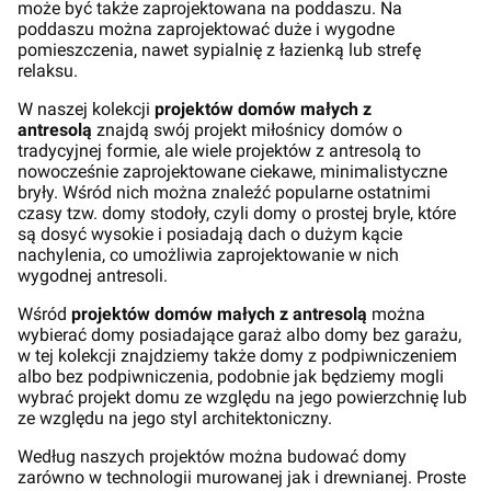
może być także zaprojektowana na poddaszu. Na
poddaszu można zaprojektować duże i wygodne
pomieszczenia, nawet sypialnię z łazienką lub strefę
relaksu.
W naszej kolekcji
projektów domów małych z
antresolą
znajdą swój projekt miłośnicy domów o
tradycyjnej formie, ale wiele projektów z antresolą to
nowocześnie zaprojektowane ciekawe, minimalistyczne
bryły. Wśród nich można znaleźć popularne ostatnimi
czasy tzw. domy stodoły, czyli domy o prostej bryle, które
są dosyć wysokie i posiadają dach o dużym kącie
nachylenia, co umożliwia zaprojektowanie w nich
wygodnej antresoli.
Wśród
projektów domów małych z antresolą
można
wybierać domy posiadające garaż albo domy bez garażu,
w tej kolekcji znajdziemy także domy z podpiwniczeniem
albo bez podpiwniczenia, podobnie jak będziemy mogli
wybrać projekt domu ze względu na jego powierzchnię lub
ze względu na jego styl architektoniczny.
Według naszych projektów można budować domy
zarówno w technologii murowanej jak i drewnianej. Proste