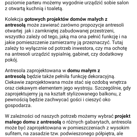
poziomie parteru możemy wygodnie urządzić sobie salon
z otwartą kuchnią i toaletą.
Kolekcja
gotowych projektów domów małych z
antresolą
może zawierać zarówno propozycje antresoli
otwartej jak i zamkniętej zabudowanej przestrzeni,
wszystko zależy od tego, jaką ma ona pełnić funkcję i na
jakie pomieszczenie zamierzamy ją przeznaczyć. Tutaj
zależy to wyłącznie od potrzeb inwestora, czy ma ochotę
na antresoli urządzić sypialnię, gabinet, czy dodatkowy
pokój.
Antresola zaprojektowana w
domu małym z
antresolą
będzie także pełniła funkcję dekoracyjną.
Ciekawie zaprojektowana może stać się ozdobą wnętrza
oraz ciekawym elementem jego wystroju. Szczególnie, gdy
zaprojektujemy ją na kształt stylizowanego balkonu, z
pewnością będzie zachwycać gości i cieszyć oko
gospodarza.
W zależności od naszych potrzeb możemy wybrać
projekt
małego domu z antresolą
o różnych gabarytach, antresola
może być zaprojektowana w pomieszczeniach z wysokim
sufitem, na zasadzie tzw. podwieszonego półpiętra, ale