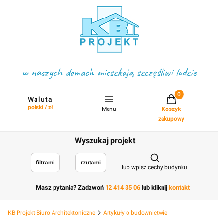
w naszych domach mieszkają szczęśliwi ludzie
Projekty w koszyku
Waluta
polski / zł
Menu
Koszyk
zakupowy
Wyszukaj projekt
Otwórz wyszukiwark
filtrami
rzutami
lub wpisz cechy budynku
Masz pytania? Zadzwoń
12 414 35 06
lub kliknij
kontakt
KB Projekt Biuro Architektoniczne
Artykuły o budownictwie