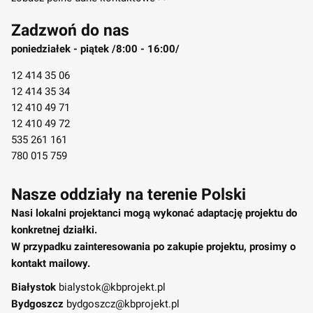
Zadzwoń do nas
poniedziałek - piątek /8:00 - 16:00/
12 414 35 06
12 414 35 34
12 410 49 71
12 410 49 72
535 261 161
780 015 759
Nasze oddziały na terenie Polski
Nasi lokalni projektanci mogą wykonać adaptację projektu do
konkretnej działki.
W przypadku zainteresowania po zakupie projektu, prosimy o
kontakt mailowy.
Białystok
bialystok@kbprojekt.pl
Bydgoszcz
bydgoszcz@kbprojekt.pl