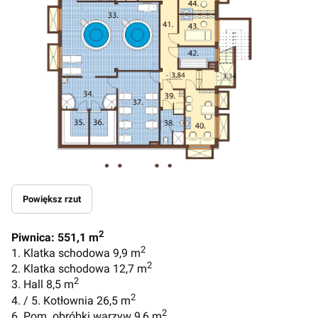
Powiększ rzut
2
Piwnica: 551,1 m
2
1. Klatka schodowa 9,9 m
2
2. Klatka schodowa 12,7 m
2
3. Hall 8,5 m
2
4. / 5. Kotłownia 26,5 m
2
6. Pom. obróbki warzyw 9,6 m