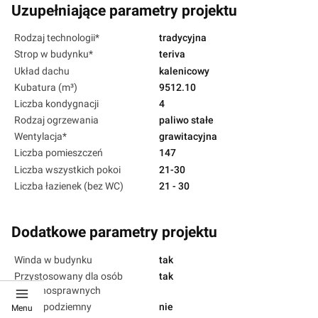
Uzupełniające parametry projektu
Rodzaj technologii*
tradycyjna
Strop w budynku*
teriva
Układ dachu
kalenicowy
Kubatura (m³)
9512.10
Liczba kondygnacji
4
Rodzaj ogrzewania
paliwo stałe
Wentylacja*
grawitacyjna
Liczba pomieszczeń
147
Liczba wszystkich pokoi
21-30
Liczba łazienek (bez WC)
21 - 30
Dodatkowe parametry projektu
Winda w budynku
tak
Przystosowany dla osób
tak
niepełnosprawnych
Garaż podziemny
nie
Menu