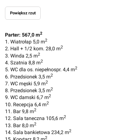
Powiększ rzut
2
Parter: 567,0 m
2
1. Wiatrołap 5,0 m
2
2. Hall + 1/2 kom. 28,0 m
2
3. Winda 2,5 m
2
4. Szatnia 8,8 m
2
5. WC dla os. niepełnospr. 4,4 m
2
6. Przedsionek 3,5 m
2
7. WC męski 5,9 m
2
8. Przedsionek 3,5 m
2
9. WC damski 6,7 m
2
10. Recepcja 6,4 m
2
11. Bar 9,8 m
2
12. Sala taneczna 105,6 m
2
13. Bar 8,0 m
2
14. Sala bankietowa 234,2 m
2
15. Korytarz 8,2 m