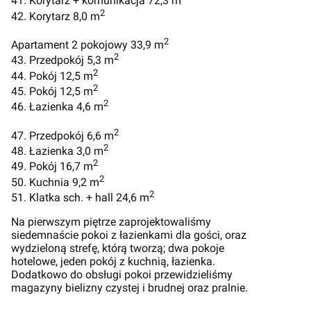
41. Korytarz + komunikacja 72,3 m
2
42. Korytarz 8,0 m
2
Apartament 2 pokojowy 33,9 m
2
43. Przedpokój 5,3 m
2
44. Pokój 12,5 m
2
45. Pokój 12,5 m
2
46. Łazienka 4,6 m
2
47. Przedpokój 6,6 m
2
48. Łazienka 3,0 m
2
49. Pokój 16,7 m
2
50. Kuchnia 9,2 m
2
51. Klatka sch. + hall 24,6 m
Na pierwszym piętrze zaprojektowaliśmy
siedemnaście pokoi z łazienkami dla gości, oraz
wydzieloną strefę, którą tworzą; dwa pokoje
hotelowe, jeden pokój z kuchnią, łazienka.
Dodatkowo do obsługi pokoi przewidzieliśmy
magazyny bielizny czystej i brudnej oraz pralnie.