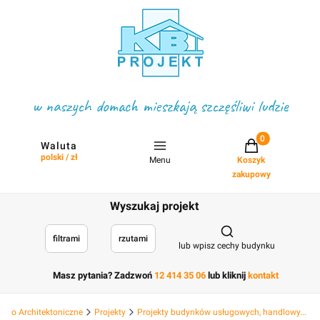
w naszych domach mieszkają szczęśliwi ludzie
Projekty w koszyku
Waluta
polski / zł
Menu
Koszyk
zakupowy
Wyszukaj projekt
Otwórz wyszukiwark
filtrami
rzutami
lub wpisz cechy budynku
Masz pytania? Zadzwoń
12 414 35 06
lub kliknij
kontakt
Biuro Architektoniczne
Projekty
Projekty budynków usługowych, handlowych hotelowych, deweloperskich i hal