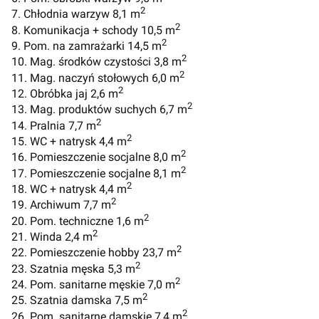
2
7. Chłodnia warzyw 8,1 m
2
8. Komunikacja + schody 10,5 m
2
9. Pom. na zamrażarki 14,5 m
2
10. Mag. środków czystości 3,8 m
2
11. Mag. naczyń stołowych 6,0 m
2
12. Obróbka jaj 2,6 m
2
13. Mag. produktów suchych 6,7 m
2
14. Pralnia 7,7 m
2
15. WC + natrysk 4,4 m
2
16. Pomieszczenie socjalne 8,0 m
2
17. Pomieszczenie socjalne 8,1 m
2
18. WC + natrysk 4,4 m
2
19. Archiwum 7,7 m
2
20. Pom. techniczne 1,6 m
2
21. Winda 2,4 m
2
22. Pomieszczenie hobby 23,7 m
2
23. Szatnia męska 5,3 m
2
24. Pom. sanitarne męskie 7,0 m
2
25. Szatnia damska 7,5 m
2
26. Pom. sanitarne damskie 7,4 m