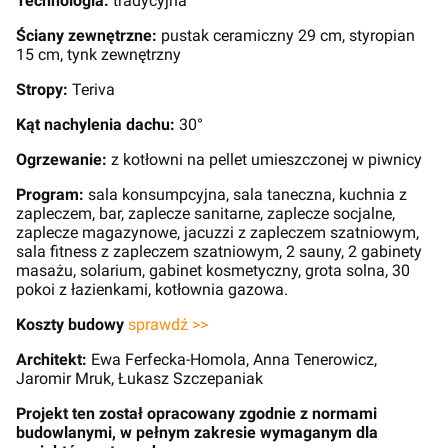
Technologia:
tradycyjna
Ściany zewnętrzne:
pustak ceramiczny 29 cm, styropian
15 cm, tynk zewnętrzny
Stropy:
Teriva
Kąt nachylenia dachu:
30°
Ogrzewanie:
z kotłowni na pellet umieszczonej w piwnicy
Program:
sala konsumpcyjna, sala taneczna, kuchnia z
zapleczem, bar, zaplecze sanitarne, zaplecze socjalne,
zaplecze magazynowe, jacuzzi z zapleczem szatniowym,
sala fitness z zapleczem szatniowym, 2 sauny, 2 gabinety
masażu, solarium, gabinet kosmetyczny, grota solna, 30
pokoi z łazienkami, kotłownia gazowa.
Koszty budowy
sprawdź >>
Architekt:
Ewa Ferfecka-Homola, Anna Tenerowicz,
Jaromir Mruk, Łukasz Szczepaniak
Projekt ten został opracowany zgodnie z normami
budowlanymi, w pełnym zakresie wymaganym dla