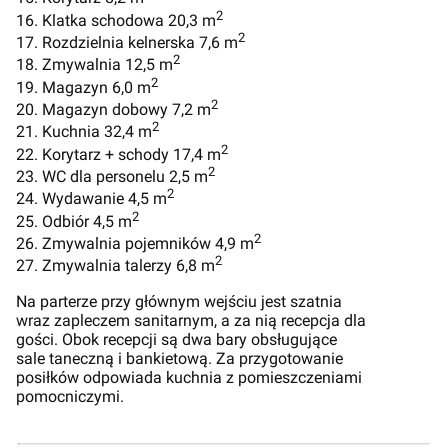
2
16. Klatka schodowa 20,3 m
2
17. Rozdzielnia kelnerska 7,6 m
2
18. Zmywalnia 12,5 m
2
19. Magazyn 6,0 m
2
20. Magazyn dobowy 7,2 m
2
21. Kuchnia 32,4 m
2
22. Korytarz + schody 17,4 m
2
23. WC dla personelu 2,5 m
2
24. Wydawanie 4,5 m
2
25. Odbiór 4,5 m
2
26. Zmywalnia pojemników 4,9 m
2
27. Zmywalnia talerzy 6,8 m
Na parterze przy głównym wejściu jest szatnia
wraz zapleczem sanitarnym, a za nią recepcja dla
gości. Obok recepcji są dwa bary obsługujące
sale taneczną i bankietową. Za przygotowanie
posiłków odpowiada kuchnia z pomieszczeniami
pomocniczymi.