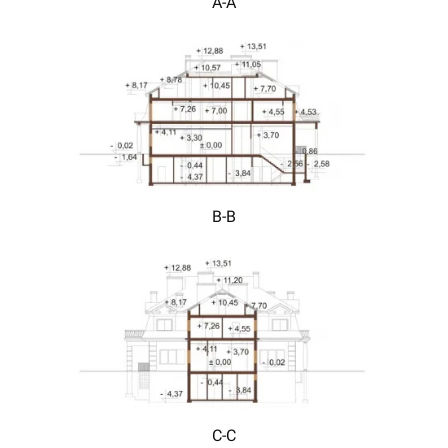
A-A
B-B
C-C