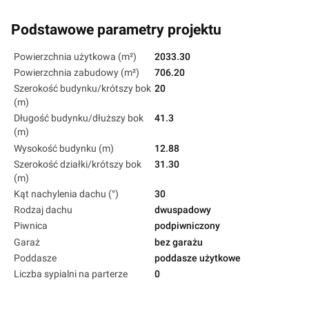
Podstawowe parametry projektu
Powierzchnia użytkowa (m²)
2033.30
Powierzchnia zabudowy (m²)
706.20
Szerokość budynku/krótszy bok
20
(m)
Długość budynku/dłuższy bok
41.3
(m)
Wysokość budynku (m)
12.88
Szerokość działki/krótszy bok
31.30
(m)
Kąt nachylenia dachu (°)
30
Rodzaj dachu
dwuspadowy
Piwnica
podpiwniczony
Garaż
bez garażu
Poddasze
poddasze użytkowe
Liczba sypialni na parterze
0