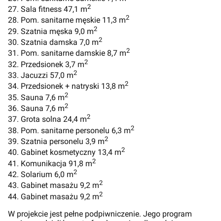
2
27. Sala fitness 47,1 m
2
28. Pom. sanitarne męskie 11,3 m
2
29. Szatnia męska 9,0 m
2
30. Szatnia damska 7,0 m
2
31. Pom. sanitarne damskie 8,7 m
2
32. Przedsionek 3,7 m
2
33. Jacuzzi 57,0 m
2
34. Przedsionek + natryski 13,8 m
2
35. Sauna 7,6 m
2
36. Sauna 7,6 m
2
37. Grota solna 24,4 m
2
38. Pom. sanitarne personelu 6,3 m
2
39. Szatnia personelu 3,9 m
2
40. Gabinet kosmetyczny 13,4 m
2
41. Komunikacja 91,8 m
2
42. Solarium 6,0 m
2
43. Gabinet masażu 9,2 m
2
44. Gabinet masażu 9,2 m
W projekcie jest pełne podpiwniczenie. Jego program