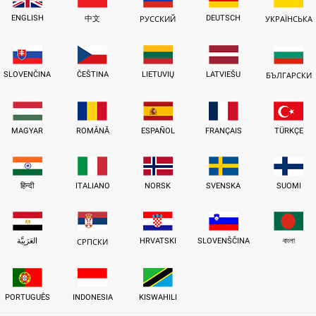
ENGLISH
DEUTSCH
中文
РУССКИЙ
УКРАЇНСЬКА
SLOVENČINA
ČEŠTINA
LIETUVIŲ
LATVIEŠU
БЪЛГАРСКИ
MAGYAR
ROMÂNĂ
ESPAÑOL
FRANÇAIS
TÜRKÇE
हिन्दी
ITALIANO
NORSK
SVENSKA
SUOMI
العَرَبِيَّة
HRVATSKI
SLOVENŠČINA
বাংলা
СРПСКИ
PORTUGUÊS
INDONESIA
KISWAHILI