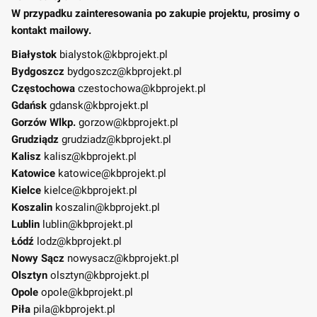
W przypadku zainteresowania po zakupie projektu, prosimy o
kontakt mailowy.
Białystok
bialystok@kbprojekt.pl
Bydgoszcz
bydgoszcz@kbprojekt.pl
Częstochowa
czestochowa@kbprojekt.pl
Gdańsk
gdansk@kbprojekt.pl
Gorzów Wlkp.
gorzow@kbprojekt.pl
Grudziądz
grudziadz@kbprojekt.pl
Kalisz
kalisz@kbprojekt.pl
Katowice
katowice@kbprojekt.pl
Kielce
kielce@kbprojekt.pl
Koszalin
koszalin@kbprojekt.pl
Lublin
lublin@kbprojekt.pl
Łódź
lodz@kbprojekt.pl
Nowy Sącz
nowysacz@kbprojekt.pl
Olsztyn
olsztyn@kbprojekt.pl
Opole
opole@kbprojekt.pl
Piła
pila@kbprojekt.pl