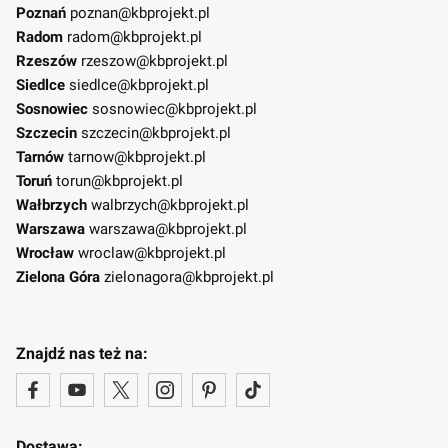
Poznań
poznan@kbprojekt.pl
Radom
radom@kbprojekt.pl
Rzeszów
rzeszow@kbprojekt.pl
Siedlce
siedlce@kbprojekt.pl
Sosnowiec
sosnowiec@kbprojekt.pl
Szczecin
szczecin@kbprojekt.pl
Tarnów
tarnow@kbprojekt.pl
Toruń
torun@kbprojekt.pl
Wałbrzych
walbrzych@kbprojekt.pl
Warszawa
warszawa@kbprojekt.pl
Wrocław
wroclaw@kbprojekt.pl
Zielona Góra
zielonagora@kbprojekt.pl
Znajdź nas też na:
Dostawa: