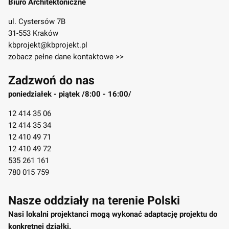
Biuro Architektoniczne
ul. Cystersów 7B
31-553 Kraków
kbprojekt@kbprojekt.pl
zobacz pełne dane kontaktowe >>
Zadzwoń do nas
poniedziałek - piątek /8:00 - 16:00/
12 414 35 06
12 414 35 34
12 410 49 71
12 410 49 72
535 261 161
780 015 759
Nasze oddziały na terenie Polski
Nasi lokalni projektanci mogą wykonać adaptację projektu do
konkretnej działki.