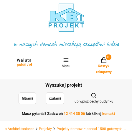
w naszych domach mieszkają szczęśliwi ludzie
Projekty w koszyku
Waluta
polski / zł
Menu
Koszyk
zakupowy
Wyszukaj projekt
Otwórz wyszukiwark
filtrami
rzutami
lub wpisz cechy budynku
Masz pytania? Zadzwoń
12 414 35 06
lub kliknij
kontakt
Biuro Architektoniczne
Projekty
Projekty domów – ponad 1500 gotowych projektów