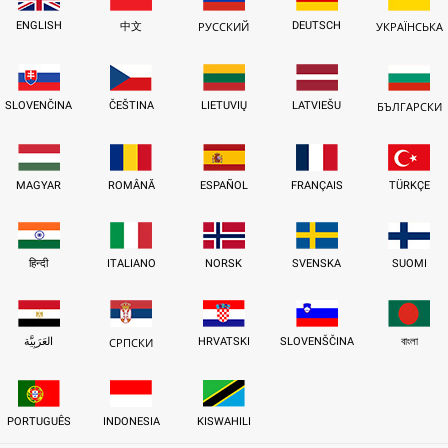
ENGLISH
DEUTSCH
中文
РУССКИЙ
УКРАЇНСЬКА
SLOVENČINA
ČEŠTINA
LIETUVIŲ
LATVIEŠU
БЪЛГАРСКИ
MAGYAR
ROMÂNĂ
ESPAÑOL
FRANÇAIS
TÜRKÇE
हिन्दी
ITALIANO
NORSK
SVENSKA
SUOMI
العَرَبِيَّة
HRVATSKI
SLOVENŠČINA
বাংলা
СРПСКИ
PORTUGUÊS
INDONESIA
KISWAHILI