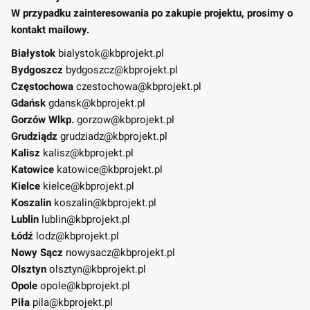
W przypadku zainteresowania po zakupie projektu, prosimy o
kontakt mailowy.
Białystok
bialystok@kbprojekt.pl
Bydgoszcz
bydgoszcz@kbprojekt.pl
Częstochowa
czestochowa@kbprojekt.pl
Gdańsk
gdansk@kbprojekt.pl
Gorzów Wlkp.
gorzow@kbprojekt.pl
Grudziądz
grudziadz@kbprojekt.pl
Kalisz
kalisz@kbprojekt.pl
Katowice
katowice@kbprojekt.pl
Kielce
kielce@kbprojekt.pl
Koszalin
koszalin@kbprojekt.pl
Lublin
lublin@kbprojekt.pl
Łódź
lodz@kbprojekt.pl
Nowy Sącz
nowysacz@kbprojekt.pl
Olsztyn
olsztyn@kbprojekt.pl
Opole
opole@kbprojekt.pl
Piła
pila@kbprojekt.pl