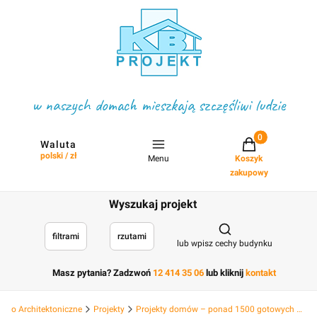
w naszych domach mieszkają szczęśliwi ludzie
Projekty w koszyku
Waluta
polski / zł
Menu
Koszyk
zakupowy
Wyszukaj projekt
Otwórz wyszukiwark
filtrami
rzutami
lub wpisz cechy budynku
Masz pytania? Zadzwoń
12 414 35 06
lub kliknij
kontakt
Biuro Architektoniczne
Projekty
Projekty domów – ponad 1500 gotowych projektów