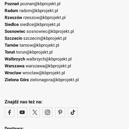
Poznań
poznan@kbprojekt.pl
Radom
radom@kbprojekt.pl
Rzeszów
rzeszow@kbprojekt.pl
Siedlce
siedlce@kbprojekt.pl
Sosnowiec
sosnowiec@kbprojekt.pl
Szczecin
szczecin@kbprojekt.pl
Tarnów
tarnow@kbprojekt.pl
Toruń
torun@kbprojekt.pl
Wałbrzych
walbrzych@kbprojekt.pl
Warszawa
warszawa@kbprojekt.pl
Wrocław
wroclaw@kbprojekt.pl
Zielona Góra
zielonagora@kbprojekt.pl
Znajdź nas też na:
Dostawa: