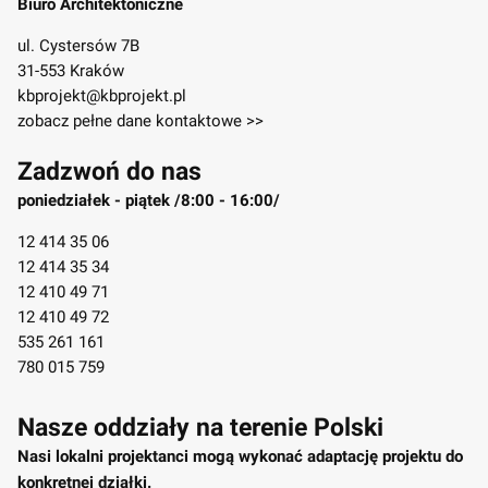
Biuro Architektoniczne
ul. Cystersów 7B
31-553 Kraków
kbprojekt@kbprojekt.pl
zobacz pełne dane kontaktowe >>
Zadzwoń do nas
poniedziałek - piątek /8:00 - 16:00/
12 414 35 06
12 414 35 34
12 410 49 71
12 410 49 72
535 261 161
780 015 759
Nasze oddziały na terenie Polski
Nasi lokalni projektanci mogą wykonać adaptację projektu do
konkretnej działki.