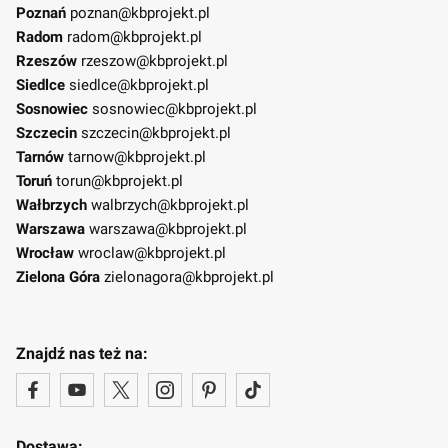
Poznań
poznan@kbprojekt.pl
Radom
radom@kbprojekt.pl
Rzeszów
rzeszow@kbprojekt.pl
Siedlce
siedlce@kbprojekt.pl
Sosnowiec
sosnowiec@kbprojekt.pl
Szczecin
szczecin@kbprojekt.pl
Tarnów
tarnow@kbprojekt.pl
Toruń
torun@kbprojekt.pl
Wałbrzych
walbrzych@kbprojekt.pl
Warszawa
warszawa@kbprojekt.pl
Wrocław
wroclaw@kbprojekt.pl
Zielona Góra
zielonagora@kbprojekt.pl
Znajdź nas też na:
Dostawa: