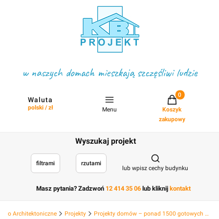
w naszych domach mieszkają szczęśliwi ludzie
Projekty w koszyku
Waluta
polski / zł
Menu
Koszyk
zakupowy
Wyszukaj projekt
Otwórz wyszukiwark
filtrami
rzutami
lub wpisz cechy budynku
Masz pytania? Zadzwoń
12 414 35 06
lub kliknij
kontakt
Biuro Architektoniczne
Projekty
Projekty domów – ponad 1500 gotowych projektów