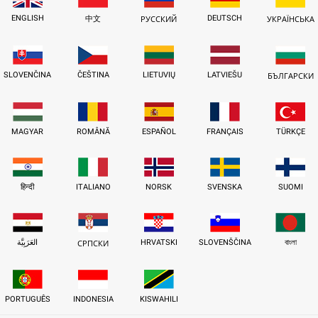
ENGLISH
DEUTSCH
中文
РУССКИЙ
УКРАЇНСЬКА
SLOVENČINA
ČEŠTINA
LIETUVIŲ
LATVIEŠU
БЪЛГАРСКИ
MAGYAR
ROMÂNĂ
ESPAÑOL
FRANÇAIS
TÜRKÇE
हिन्दी
ITALIANO
NORSK
SVENSKA
SUOMI
العَرَبِيَّة
HRVATSKI
SLOVENŠČINA
বাংলা
СРПСКИ
PORTUGUÊS
INDONESIA
KISWAHILI