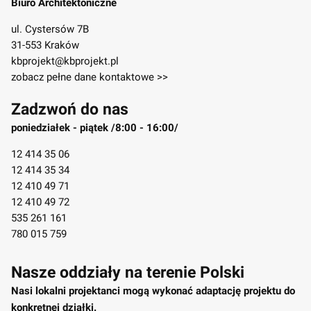
Biuro Architektoniczne
ul. Cystersów 7B
31-553 Kraków
kbprojekt@kbprojekt.pl
zobacz pełne dane kontaktowe >>
Zadzwoń do nas
poniedziałek - piątek /8:00 - 16:00/
12 414 35 06
12 414 35 34
12 410 49 71
12 410 49 72
535 261 161
780 015 759
Nasze oddziały na terenie Polski
Nasi lokalni projektanci mogą wykonać adaptację projektu do
konkretnej działki.