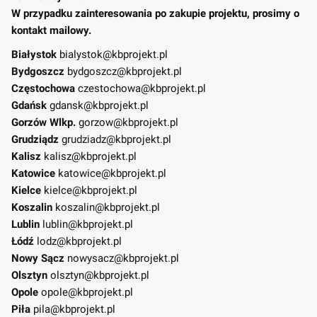
W przypadku zainteresowania po zakupie projektu, prosimy o
kontakt mailowy.
Białystok
bialystok@kbprojekt.pl
Bydgoszcz
bydgoszcz@kbprojekt.pl
Częstochowa
czestochowa@kbprojekt.pl
Gdańsk
gdansk@kbprojekt.pl
Gorzów Wlkp.
gorzow@kbprojekt.pl
Grudziądz
grudziadz@kbprojekt.pl
Kalisz
kalisz@kbprojekt.pl
Katowice
katowice@kbprojekt.pl
Kielce
kielce@kbprojekt.pl
Koszalin
koszalin@kbprojekt.pl
Lublin
lublin@kbprojekt.pl
Łódź
lodz@kbprojekt.pl
Nowy Sącz
nowysacz@kbprojekt.pl
Olsztyn
olsztyn@kbprojekt.pl
Opole
opole@kbprojekt.pl
Piła
pila@kbprojekt.pl