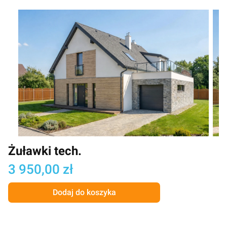
Żuławki tech.
Cena
3 950,00 zł
Dodaj do koszyka