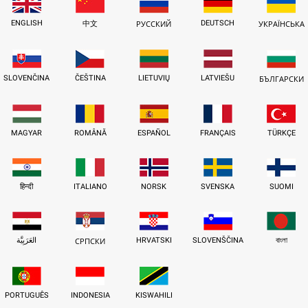
ENGLISH
DEUTSCH
中文
РУССКИЙ
УКРАЇНСЬКА
SLOVENČINA
ČEŠTINA
LIETUVIŲ
LATVIEŠU
БЪЛГАРСКИ
MAGYAR
ROMÂNĂ
ESPAÑOL
FRANÇAIS
TÜRKÇE
हिन्दी
ITALIANO
NORSK
SVENSKA
SUOMI
العَرَبِيَّة
HRVATSKI
SLOVENŠČINA
বাংলা
СРПСКИ
PORTUGUÊS
INDONESIA
KISWAHILI