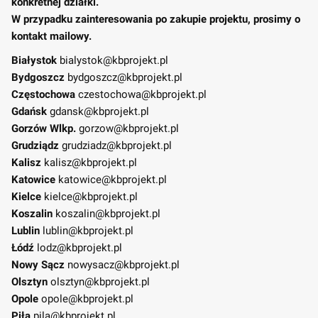
konkretnej działki.
W przypadku zainteresowania po zakupie projektu, prosimy o
kontakt mailowy.
Białystok
bialystok@kbprojekt.pl
Bydgoszcz
bydgoszcz@kbprojekt.pl
Częstochowa
czestochowa@kbprojekt.pl
Gdańsk
gdansk@kbprojekt.pl
Gorzów Wlkp.
gorzow@kbprojekt.pl
Grudziądz
grudziadz@kbprojekt.pl
Kalisz
kalisz@kbprojekt.pl
Katowice
katowice@kbprojekt.pl
Kielce
kielce@kbprojekt.pl
Koszalin
koszalin@kbprojekt.pl
Lublin
lublin@kbprojekt.pl
Łódź
lodz@kbprojekt.pl
Nowy Sącz
nowysacz@kbprojekt.pl
Olsztyn
olsztyn@kbprojekt.pl
Opole
opole@kbprojekt.pl
Piła
pila@kbprojekt.pl