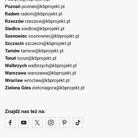
Poznań
poznan@kbprojekt.pl
Radom
radom@kbprojekt.pl
Rzeszów
rzeszow@kbprojekt.pl
Siedlce
siedlce@kbprojekt.pl
Sosnowiec
sosnowiec@kbprojekt.pl
Szczecin
szczecin@kbprojekt.pl
Tarnów
tarnow@kbprojekt.pl
Toruń
torun@kbprojekt.pl
Wałbrzych
walbrzych@kbprojekt.pl
Warszawa
warszawa@kbprojekt.pl
Wrocław
wroclaw@kbprojekt.pl
Zielona Góra
zielonagora@kbprojekt.pl
Znajdź nas też na: