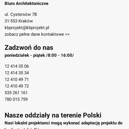
Biuro Architektoniczne
ul. Cystersów 7B
31-553 Kraków
kbprojekt@kbprojekt.pl
zobacz pełne dane kontaktowe >>
Zadzwoń do nas
poniedziałek - piątek /8:00 - 16:00/
12 414 35 06
12 414 35 34
12 410 49 71
12 410 49 72
535 261 161
780 015 759
Nasze oddziały na terenie Polski
Nasi lokalni projektanci mogą wykonać adaptację projektu do