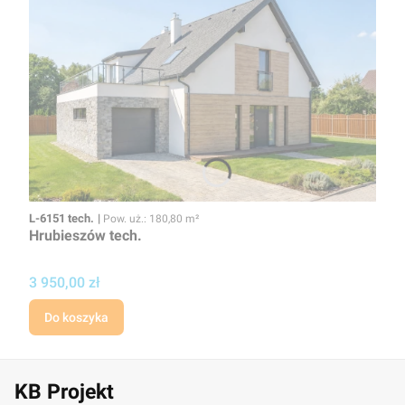
Kod
Powierzchnia użytkowa
L-6151 tech.
Pow. uż.: 180,80 m²
Hrubieszów tech.
Cena
3 950,00 zł
Do koszyka
KB Projekt