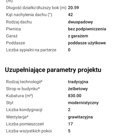
(m)
Długość działki/dłuższy bok (m)
20.59
Kąt nachylenia dachu (°)
42
Rodzaj dachu
dwuspadowy
Piwnica
bez podpiwniczenia
Garaż
z garażem
Poddasze
poddasze użytkowe
Liczba sypialni na parterze
0
Uzupełniające parametry projektu
Rodzaj technologii*
tradycyjna
Strop w budynku*
żelbetowy
Kubatura (m³)
830.00
Styl
modernistyczny
Liczba kondygnacji
2
Wentylacja*
grawitacyjna
Liczba pomieszczeń
17
Liczba wszystkich pokoi
5