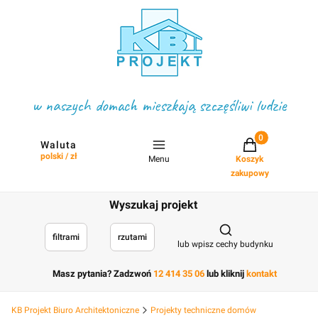
w naszych domach mieszkają szczęśliwi ludzie
Projekty w koszyku
Waluta
polski / zł
Menu
Koszyk
zakupowy
Wyszukaj projekt
Otwórz wyszukiwark
filtrami
rzutami
lub wpisz cechy budynku
Masz pytania? Zadzwoń
12 414 35 06
lub kliknij
kontakt
KB Projekt Biuro Architektoniczne
Projekty techniczne domów