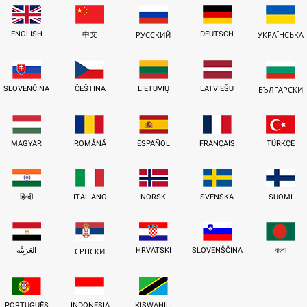
ENGLISH
DEUTSCH
中文
РУССКИЙ
УКРАЇНСЬКА
SLOVENČINA
ČEŠTINA
LIETUVIŲ
LATVIEŠU
БЪЛГАРСКИ
MAGYAR
ROMÂNĂ
ESPAÑOL
FRANÇAIS
TÜRKÇE
हिन्दी
ITALIANO
NORSK
SVENSKA
SUOMI
العَرَبِيَّة
HRVATSKI
SLOVENŠČINA
বাংলা
СРПСКИ
PORTUGUÊS
INDONESIA
KISWAHILI