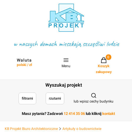
w naszych domach mieszkają szczęśliwi ludzie
Projekty w koszyku
Waluta
polski / zł
Menu
Koszyk
zakupowy
Wyszukaj projekt
Otwórz wyszukiwark
filtrami
rzutami
lub wpisz cechy budynku
Masz pytania? Zadzwoń
12 414 35 06
lub kliknij
kontakt
KB Projekt Biuro Architektoniczne
Artykuły o budownictwie