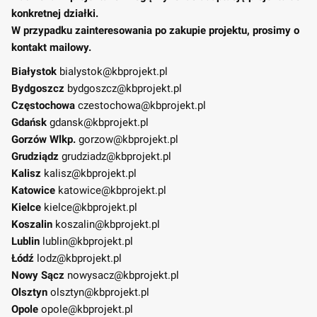
konkretnej działki.
W przypadku zainteresowania po zakupie projektu, prosimy o
kontakt mailowy.
Białystok
bialystok@kbprojekt.pl
Bydgoszcz
bydgoszcz@kbprojekt.pl
Częstochowa
czestochowa@kbprojekt.pl
Gdańsk
gdansk@kbprojekt.pl
Gorzów Wlkp.
gorzow@kbprojekt.pl
Grudziądz
grudziadz@kbprojekt.pl
Kalisz
kalisz@kbprojekt.pl
Katowice
katowice@kbprojekt.pl
Kielce
kielce@kbprojekt.pl
Koszalin
koszalin@kbprojekt.pl
Lublin
lublin@kbprojekt.pl
Łódź
lodz@kbprojekt.pl
Nowy Sącz
nowysacz@kbprojekt.pl
Olsztyn
olsztyn@kbprojekt.pl
Opole
opole@kbprojekt.pl