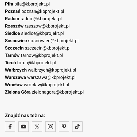
Piła
pila@kbprojekt.pl
Poznań
poznan@kbprojekt.pl
Radom
radom@kbprojekt.pl
Rzeszów
rzeszow@kbprojekt.pl
Siedlce
siedlce@kbprojekt.pl
Sosnowiec
sosnowiec@kbprojekt.pl
Szczecin
szczecin@kbprojekt.pl
Tarnów
tarnow@kbprojekt.pl
Toruń
torun@kbprojekt.pl
Wałbrzych
walbrzych@kbprojekt.pl
Warszawa
warszawa@kbprojekt.pl
Wrocław
wroclaw@kbprojekt.pl
Zielona Góra
zielonagora@kbprojekt.pl
Znajdź nas też na: