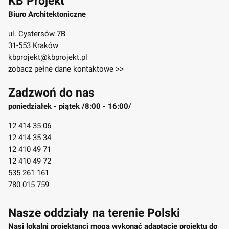
KB Projekt
Biuro Architektoniczne
ul. Cystersów 7B
31-553 Kraków
kbprojekt@kbprojekt.pl
zobacz pełne dane kontaktowe >>
Zadzwoń do nas
poniedziałek - piątek /8:00 - 16:00/
12 414 35 06
12 414 35 34
12 410 49 71
12 410 49 72
535 261 161
780 015 759
Nasze oddziały na terenie Polski
Nasi lokalni projektanci mogą wykonać adaptację projektu do