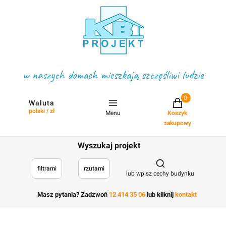
w naszych domach mieszkają szczęśliwi ludzie
Projekty w koszyku
Waluta
polski / zł
Menu
Koszyk
zakupowy
Wyszukaj projekt
Otwórz wyszukiwark
filtrami
rzutami
lub wpisz cechy budynku
Masz pytania? Zadzwoń
12 414 35 06
lub kliknij
kontakt