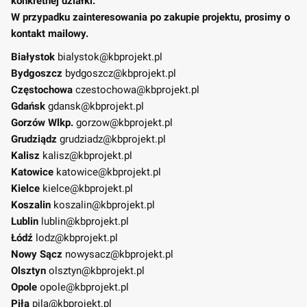
konkretnej działki.
W przypadku zainteresowania po zakupie projektu, prosimy o
kontakt mailowy.
Białystok
bialystok@kbprojekt.pl
Bydgoszcz
bydgoszcz@kbprojekt.pl
Częstochowa
czestochowa@kbprojekt.pl
Gdańsk
gdansk@kbprojekt.pl
Gorzów Wlkp.
gorzow@kbprojekt.pl
Grudziądz
grudziadz@kbprojekt.pl
Kalisz
kalisz@kbprojekt.pl
Katowice
katowice@kbprojekt.pl
Kielce
kielce@kbprojekt.pl
Koszalin
koszalin@kbprojekt.pl
Lublin
lublin@kbprojekt.pl
Łódź
lodz@kbprojekt.pl
Nowy Sącz
nowysacz@kbprojekt.pl
Olsztyn
olsztyn@kbprojekt.pl
Opole
opole@kbprojekt.pl
Piła
pila@kbprojekt.pl