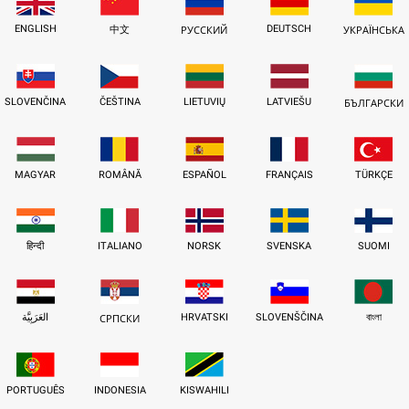
ENGLISH
DEUTSCH
中文
РУССКИЙ
УКРАЇНСЬКА
SLOVENČINA
ČEŠTINA
LIETUVIŲ
LATVIEŠU
БЪЛГАРСКИ
MAGYAR
ROMÂNĂ
ESPAÑOL
FRANÇAIS
TÜRKÇE
हिन्दी
ITALIANO
NORSK
SVENSKA
SUOMI
العَرَبِيَّة
HRVATSKI
SLOVENŠČINA
বাংলা
СРПСКИ
PORTUGUÊS
INDONESIA
KISWAHILI