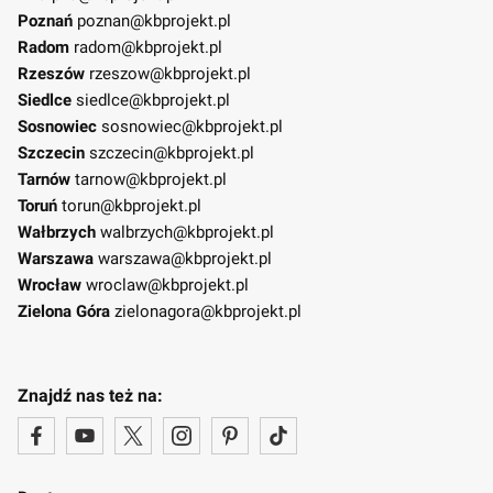
Poznań
poznan@kbprojekt.pl
Radom
radom@kbprojekt.pl
Rzeszów
rzeszow@kbprojekt.pl
Siedlce
siedlce@kbprojekt.pl
Sosnowiec
sosnowiec@kbprojekt.pl
Szczecin
szczecin@kbprojekt.pl
Tarnów
tarnow@kbprojekt.pl
Toruń
torun@kbprojekt.pl
Wałbrzych
walbrzych@kbprojekt.pl
Warszawa
warszawa@kbprojekt.pl
Wrocław
wroclaw@kbprojekt.pl
Zielona Góra
zielonagora@kbprojekt.pl
Znajdź nas też na: