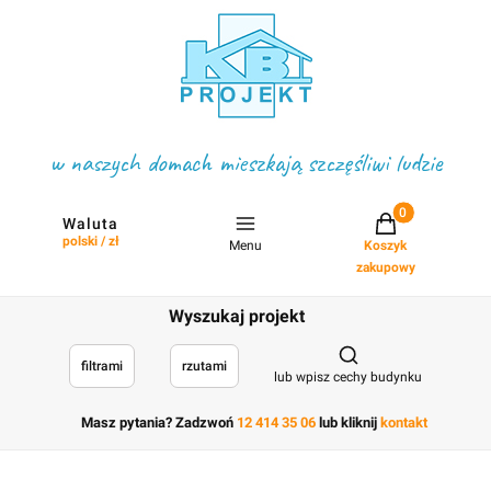
w naszych domach mieszkają szczęśliwi ludzie
Projekty w koszyku
Waluta
polski / zł
Menu
Koszyk
zakupowy
Wyszukaj projekt
Otwórz wyszukiwark
filtrami
rzutami
lub wpisz cechy budynku
Masz pytania? Zadzwoń
12 414 35 06
lub kliknij
kontakt