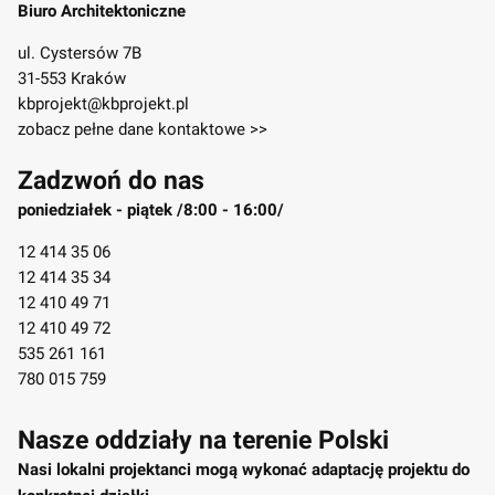
Biuro Architektoniczne
ul. Cystersów 7B
31-553 Kraków
kbprojekt@kbprojekt.pl
zobacz pełne dane kontaktowe >>
Zadzwoń do nas
poniedziałek - piątek /8:00 - 16:00/
12 414 35 06
12 414 35 34
12 410 49 71
12 410 49 72
535 261 161
780 015 759
Nasze oddziały na terenie Polski
Nasi lokalni projektanci mogą wykonać adaptację projektu do