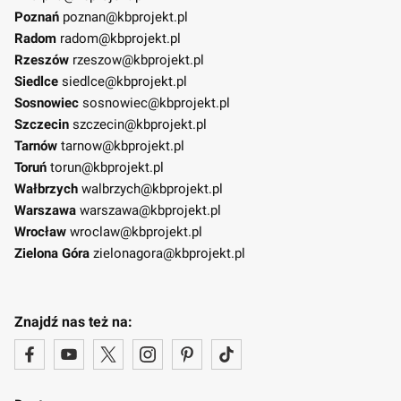
Poznań
poznan@kbprojekt.pl
Radom
radom@kbprojekt.pl
Rzeszów
rzeszow@kbprojekt.pl
Siedlce
siedlce@kbprojekt.pl
Sosnowiec
sosnowiec@kbprojekt.pl
Szczecin
szczecin@kbprojekt.pl
Tarnów
tarnow@kbprojekt.pl
Toruń
torun@kbprojekt.pl
Wałbrzych
walbrzych@kbprojekt.pl
Warszawa
warszawa@kbprojekt.pl
Wrocław
wroclaw@kbprojekt.pl
Zielona Góra
zielonagora@kbprojekt.pl
Znajdź nas też na: