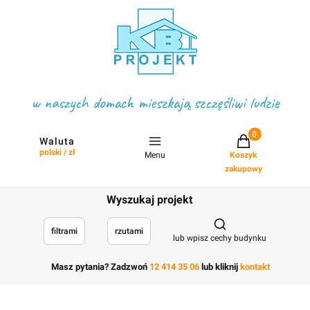
w naszych domach mieszkają szczęśliwi ludzie
Projekty w koszyku
Waluta
polski / zł
Menu
Koszyk
zakupowy
Wyszukaj projekt
Otwórz wyszukiwark
filtrami
rzutami
lub wpisz cechy budynku
Masz pytania? Zadzwoń
12 414 35 06
lub kliknij
kontakt