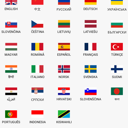
ENGLISH
DEUTSCH
中文
РУССКИЙ
УКРАЇНСЬКА
SLOVENČINA
ČEŠTINA
LIETUVIŲ
LATVIEŠU
БЪЛГАРСКИ
MAGYAR
ROMÂNĂ
ESPAÑOL
FRANÇAIS
TÜRKÇE
हिन्दी
ITALIANO
NORSK
SVENSKA
SUOMI
العَرَبِيَّة
HRVATSKI
SLOVENŠČINA
বাংলা
СРПСКИ
PORTUGUÊS
INDONESIA
KISWAHILI