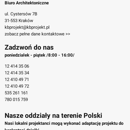
Biuro Architektoniczne
ul. Cystersów 7B
31-553 Kraków
kbprojekt@kbprojekt.pl
zobacz pełne dane kontaktowe >>
Zadzwoń do nas
poniedziałek - piątek /8:00 - 16:00/
12 414 35 06
12 414 35 34
12 410 49 71
12 410 49 72
535 261 161
780 015 759
Nasze oddziały na terenie Polski
Nasi lokalni projektanci mogą wykonać adaptację projektu do