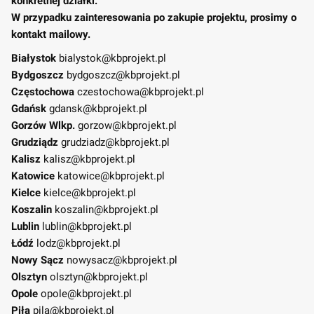
konkretnej działki.
W przypadku zainteresowania po zakupie projektu, prosimy o
kontakt mailowy.
Białystok
bialystok@kbprojekt.pl
Bydgoszcz
bydgoszcz@kbprojekt.pl
Częstochowa
czestochowa@kbprojekt.pl
Gdańsk
gdansk@kbprojekt.pl
Gorzów Wlkp.
gorzow@kbprojekt.pl
Grudziądz
grudziadz@kbprojekt.pl
Kalisz
kalisz@kbprojekt.pl
Katowice
katowice@kbprojekt.pl
Kielce
kielce@kbprojekt.pl
Koszalin
koszalin@kbprojekt.pl
Lublin
lublin@kbprojekt.pl
Łódź
lodz@kbprojekt.pl
Nowy Sącz
nowysacz@kbprojekt.pl
Olsztyn
olsztyn@kbprojekt.pl
Opole
opole@kbprojekt.pl
Piła
pila@kbprojekt.pl