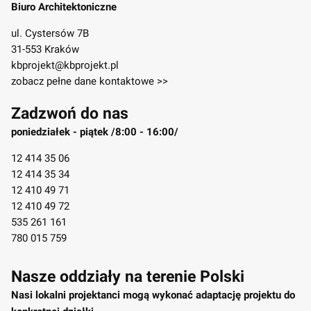
Biuro Architektoniczne
ul. Cystersów 7B
31-553 Kraków
kbprojekt@kbprojekt.pl
zobacz pełne dane kontaktowe >>
Zadzwoń do nas
poniedziałek - piątek /8:00 - 16:00/
12 414 35 06
12 414 35 34
12 410 49 71
12 410 49 72
535 261 161
780 015 759
Nasze oddziały na terenie Polski
Nasi lokalni projektanci mogą wykonać adaptację projektu do