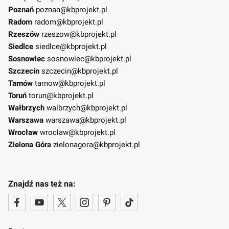
Poznań
poznan@kbprojekt.pl
Radom
radom@kbprojekt.pl
Rzeszów
rzeszow@kbprojekt.pl
Siedlce
siedlce@kbprojekt.pl
Sosnowiec
sosnowiec@kbprojekt.pl
Szczecin
szczecin@kbprojekt.pl
Tarnów
tarnow@kbprojekt.pl
Toruń
torun@kbprojekt.pl
Wałbrzych
walbrzych@kbprojekt.pl
Warszawa
warszawa@kbprojekt.pl
Wrocław
wroclaw@kbprojekt.pl
Zielona Góra
zielonagora@kbprojekt.pl
Znajdź nas też na: