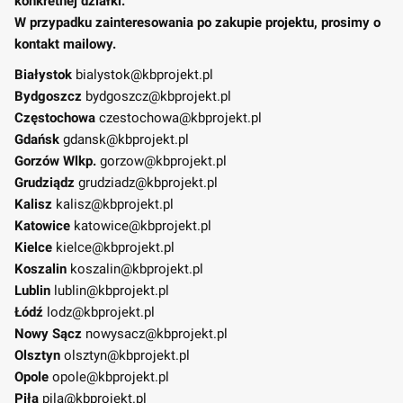
konkretnej działki.
W przypadku zainteresowania po zakupie projektu, prosimy o
kontakt mailowy.
Białystok
bialystok@kbprojekt.pl
Bydgoszcz
bydgoszcz@kbprojekt.pl
Częstochowa
czestochowa@kbprojekt.pl
Gdańsk
gdansk@kbprojekt.pl
Gorzów Wlkp.
gorzow@kbprojekt.pl
Grudziądz
grudziadz@kbprojekt.pl
Kalisz
kalisz@kbprojekt.pl
Katowice
katowice@kbprojekt.pl
Kielce
kielce@kbprojekt.pl
Koszalin
koszalin@kbprojekt.pl
Lublin
lublin@kbprojekt.pl
Łódź
lodz@kbprojekt.pl
Nowy Sącz
nowysacz@kbprojekt.pl
Olsztyn
olsztyn@kbprojekt.pl
Opole
opole@kbprojekt.pl
Piła
pila@kbprojekt.pl