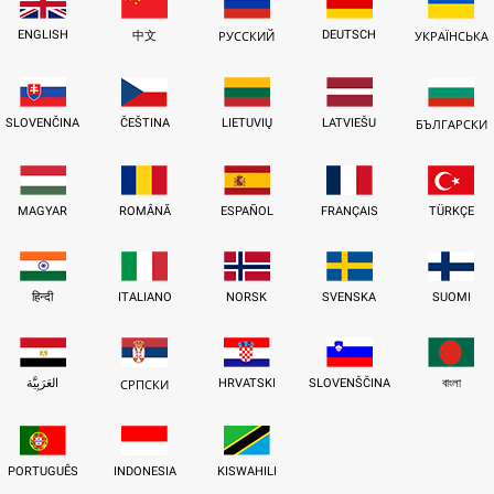
ENGLISH
DEUTSCH
中文
РУССКИЙ
УКРАЇНСЬКА
SLOVENČINA
ČEŠTINA
LIETUVIŲ
LATVIEŠU
БЪЛГАРСКИ
MAGYAR
ROMÂNĂ
ESPAÑOL
FRANÇAIS
TÜRKÇE
हिन्दी
ITALIANO
NORSK
SVENSKA
SUOMI
العَرَبِيَّة
HRVATSKI
SLOVENŠČINA
বাংলা
СРПСКИ
PORTUGUÊS
INDONESIA
KISWAHILI