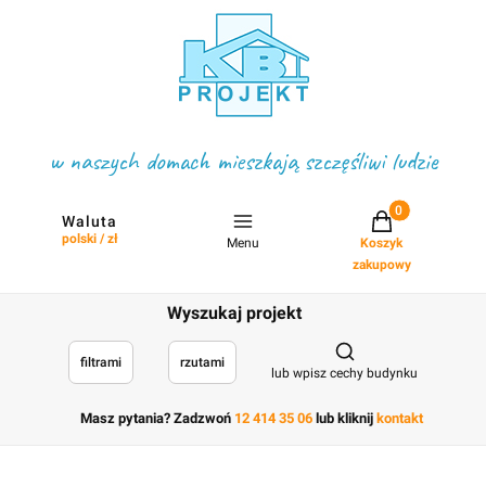
w naszych domach mieszkają szczęśliwi ludzie
Projekty w koszyku
Waluta
polski / zł
Menu
Koszyk
zakupowy
Wyszukaj projekt
Otwórz wyszukiwark
filtrami
rzutami
lub wpisz cechy budynku
Masz pytania? Zadzwoń
12 414 35 06
lub kliknij
kontakt