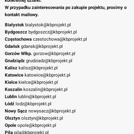
konkretnej działki.
W przypadku zainteresowania po zakupie projektu, prosimy o
kontakt mailowy.
Białystok
bialystok@kbprojekt.pl
Bydgoszcz
bydgoszcz@kbprojekt.pl
Częstochowa
czestochowa@kbprojekt.pl
Gdańsk
gdansk@kbprojekt.pl
Gorzów Wlkp.
gorzow@kbprojekt.pl
Grudziądz
grudziadz@kbprojekt.pl
Kalisz
kalisz@kbprojekt.pl
Katowice
katowice@kbprojekt.pl
Kielce
kielce@kbprojekt.pl
Koszalin
koszalin@kbprojekt.pl
Lublin
lublin@kbprojekt.pl
Łódź
lodz@kbprojekt.pl
Nowy Sącz
nowysacz@kbprojekt.pl
Olsztyn
olsztyn@kbprojekt.pl
Opole
opole@kbprojekt.pl
Piła
pila@kbprojekt.pl