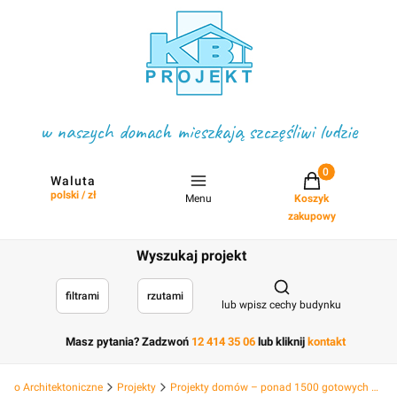
w naszych domach mieszkają szczęśliwi ludzie
Projekty w koszyku
Waluta
polski / zł
Menu
Koszyk
zakupowy
Wyszukaj projekt
Otwórz wyszukiwark
filtrami
rzutami
lub wpisz cechy budynku
Masz pytania? Zadzwoń
12 414 35 06
lub kliknij
kontakt
Biuro Architektoniczne
Projekty
Projekty domów – ponad 1500 gotowych projektów