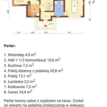
Parter:
2
1. Wiatrołap 4,9 m
2
2. Hall + 1/2 komunikacji 10,6 m
2
3. Kuchnia 7,3 m
2
4. Pokój dzienny z jadalnią 33,8 m
2
5. Pokój 13,1 m
2
6. Łazienka 3,2 m
2
7. Kotłownia 7,5 m
2
8. Garaż 24,4 m
Parter tworzy salon z wyjściem na taras. Został
on otwarty na jadalnię umieszczoną w wykuszu