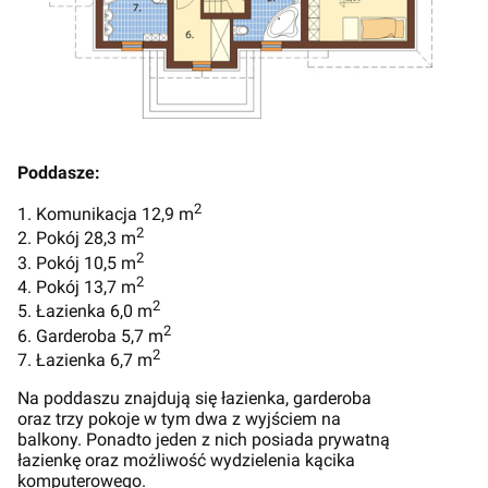
Poddasze:
2
1. Komunikacja 12,9 m
2
2. Pokój 28,3 m
2
3. Pokój 10,5 m
2
4. Pokój 13,7 m
2
5. Łazienka 6,0 m
2
6. Garderoba 5,7 m
2
7. Łazienka 6,7 m
Na poddaszu znajdują się łazienka, garderoba
oraz trzy pokoje w tym dwa z wyjściem na
balkony. Ponadto jeden z nich posiada prywatną
łazienkę oraz możliwość wydzielenia kącika
komputerowego.