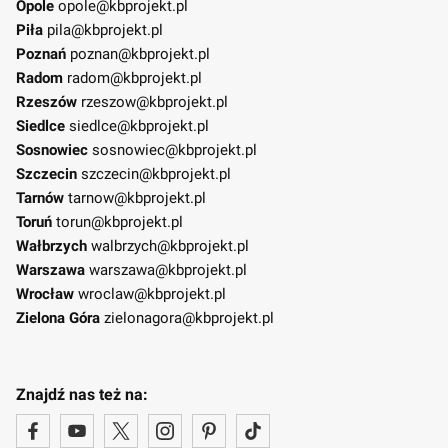
Opole
opole@kbprojekt.pl
Piła
pila@kbprojekt.pl
Poznań
poznan@kbprojekt.pl
Radom
radom@kbprojekt.pl
Rzeszów
rzeszow@kbprojekt.pl
Siedlce
siedlce@kbprojekt.pl
Sosnowiec
sosnowiec@kbprojekt.pl
Szczecin
szczecin@kbprojekt.pl
Tarnów
tarnow@kbprojekt.pl
Toruń
torun@kbprojekt.pl
Wałbrzych
walbrzych@kbprojekt.pl
Warszawa
warszawa@kbprojekt.pl
Wrocław
wroclaw@kbprojekt.pl
Zielona Góra
zielonagora@kbprojekt.pl
Znajdź nas też na: