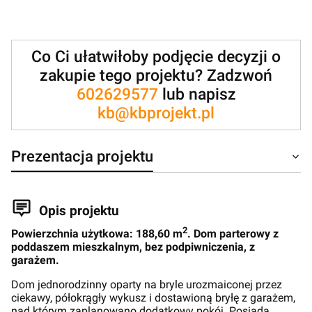
Co Ci ułatwiłoby podjęcie decyzji o
zakupie tego projektu? Zadzwoń
602629577
lub napisz
kb@kbprojekt.pl
Prezentacja projektu
Opis projektu
2
Powierzchnia użytkowa: 188,60 m
. Dom parterowy z
poddaszem mieszkalnym, bez podpiwniczenia, z
garażem.
Dom jednorodzinny oparty na bryle urozmaiconej przez
ciekawy, półokrągły wykusz i dostawioną bryłę z garażem,
nad którym zaplanowano dodatkowy pokój. Posiada