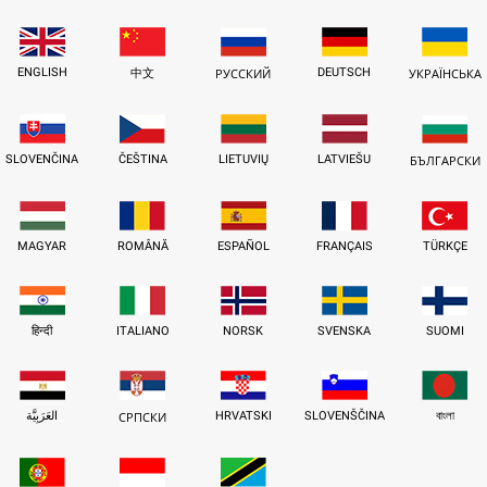
ENGLISH
DEUTSCH
中文
РУССКИЙ
УКРАЇНСЬКА
SLOVENČINA
ČEŠTINA
LIETUVIŲ
LATVIEŠU
БЪЛГАРСКИ
MAGYAR
ROMÂNĂ
ESPAÑOL
FRANÇAIS
TÜRKÇE
हिन्दी
ITALIANO
NORSK
SVENSKA
SUOMI
العَرَبِيَّة
HRVATSKI
SLOVENŠČINA
বাংলা
СРПСКИ