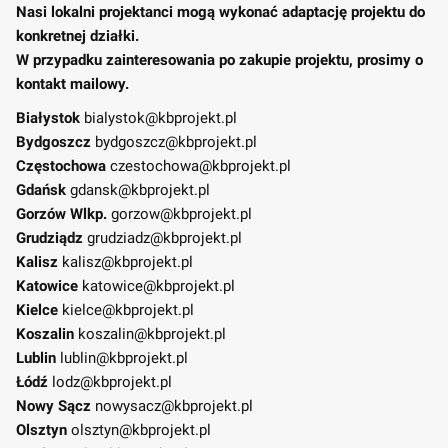
Nasi lokalni projektanci mogą wykonać adaptację projektu do
konkretnej działki.
W przypadku zainteresowania po zakupie projektu, prosimy o
kontakt mailowy.
Białystok
bialystok@kbprojekt.pl
Bydgoszcz
bydgoszcz@kbprojekt.pl
Częstochowa
czestochowa@kbprojekt.pl
Gdańsk
gdansk@kbprojekt.pl
Gorzów Wlkp.
gorzow@kbprojekt.pl
Grudziądz
grudziadz@kbprojekt.pl
Kalisz
kalisz@kbprojekt.pl
Katowice
katowice@kbprojekt.pl
Kielce
kielce@kbprojekt.pl
Koszalin
koszalin@kbprojekt.pl
Lublin
lublin@kbprojekt.pl
Łódź
lodz@kbprojekt.pl
Nowy Sącz
nowysacz@kbprojekt.pl
Olsztyn
olsztyn@kbprojekt.pl