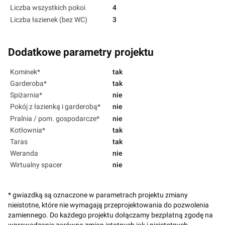
Liczba wszystkich pokoi
4
Liczba łazienek (bez WC)
3
Dodatkowe parametry projektu
Kominek*
tak
Garderoba*
tak
Spiżarnia*
nie
Pokój z łazienką i garderobą*
nie
Pralnia / pom. gospodarcze*
nie
Kotłownia*
tak
Taras
tak
Weranda
nie
Wirtualny spacer
nie
* gwiazdką są oznaczone w parametrach projektu zmiany
nieistotne, które nie wymagają przeprojektowania do pozwolenia
zamiennego. Do każdego projektu dołączamy bezpłatną zgodę na
wprowadzanie zarówno zmian istotnych jak i nieistotnych.