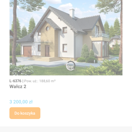
Kod
Powierzchnia użytkowa
L-6376
Pow. uż.: 188,60 m²
Wałcz 2
Cena
3 200,00 zł
Do koszyka