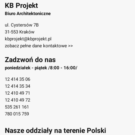
KB Projekt
Biuro Architektoniczne
ul. Cystersów 7B
31-553 Kraków
kbprojekt@kbprojekt.pl
zobacz pełne dane kontaktowe >>
Zadzwoń do nas
poniedziałek - piątek /8:00 - 16:00/
12 414 35 06
12 414 35 34
12 410 49 71
12 410 49 72
535 261 161
780 015 759
Nasze oddziały na terenie Polski