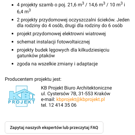
3
3
3
4 projekty szamb o poj. 21,6 m
/ 14,6 m
/ 10 m
i
3
6,4 m
2 projekty przydomowej oczyszczalni ścieków. Jeden
dla rodziny do 4 osób, drugi dla rodziny do 6 osób
projekt przydomowej elektrowni wiatrowej
schemat instalacji fotowoltaicznej
projekty budek lęgowych dla kilkudziesięciu
gatunków ptaków
zgoda na wszelkie zmiany i adaptacje
Producentem projektu jest:
KB Projekt Biuro Architektoniczne
ul. Cystersów 7B, 31-553 Kraków
e-mail:
kbprojekt@kbprojekt.pl
tel. 12 414 35 06
Zapytaj naszych ekspertów lub przeczytaj FAQ