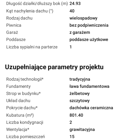
Długość działki/dłuższy bok (m)
24.93
Kąt nachylenia dachu (°)
40
Rodzaj dachu
wielospadowy
Piwnica
bez podpiwniczenia
Garaż
z garażem
Poddasze
poddasze użytkowe
Liczba sypialni na parterze
1
Uzupełniające parametry projektu
Rodzaj technologii*
tradycyjna
Fundamenty
ława fundamentowa
Strop w budynku*
żelbetowy
Układ dachu
szczytowy
Pokrycie dachu*
dachówka ceramiczna
Kubatura (m³)
801.40
Liczba kondygnacji
2
Wentylacja*
grawitacyjna
Liczba pomieszczeń
15