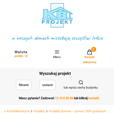
w naszych domach mieszkają szczęśliwi ludzie
Projekty w koszyku
Waluta
polski / zł
Menu
Koszyk
zakupowy
Wyszukaj projekt
Otwórz wyszukiwark
filtrami
rzutami
lub wpisz cechy budynku
Masz pytania? Zadzwoń
12 414 35 06
lub kliknij
kontakt
Biuro Architektoniczne
Projekty
Projekty domów – ponad 1500 gotowych projektów