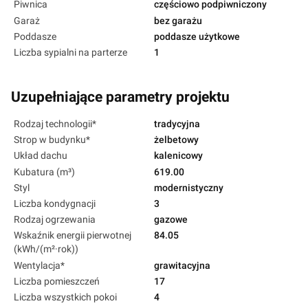
Piwnica
częściowo podpiwniczony
Garaż
bez garażu
Poddasze
poddasze użytkowe
Liczba sypialni na parterze
1
Uzupełniające parametry projektu
Rodzaj technologii*
tradycyjna
Strop w budynku*
żelbetowy
Układ dachu
kalenicowy
Kubatura (m³)
619.00
Styl
modernistyczny
Liczba kondygnacji
3
Rodzaj ogrzewania
gazowe
Wskaźnik energii pierwotnej
84.05
(kWh/(m²·rok))
Wentylacja*
grawitacyjna
Liczba pomieszczeń
17
Liczba wszystkich pokoi
4