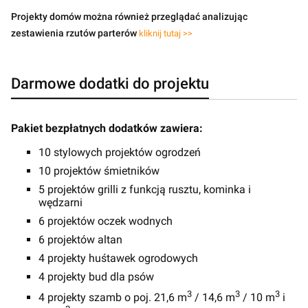
Projekty domów można również przeglądać analizując
zestawienia rzutów parterów
kliknij tutaj >>
Darmowe dodatki do projektu
Pakiet bezpłatnych dodatków zawiera:
10 stylowych projektów ogrodzeń
10 projektów śmietników
5 projektów grilli z funkcją rusztu, kominka i
wędzarni
6 projektów oczek wodnych
6 projektów altan
4 projekty huśtawek ogrodowych
4 projekty bud dla psów
3
3
3
4 projekty szamb o poj. 21,6 m
/ 14,6 m
/ 10 m
i