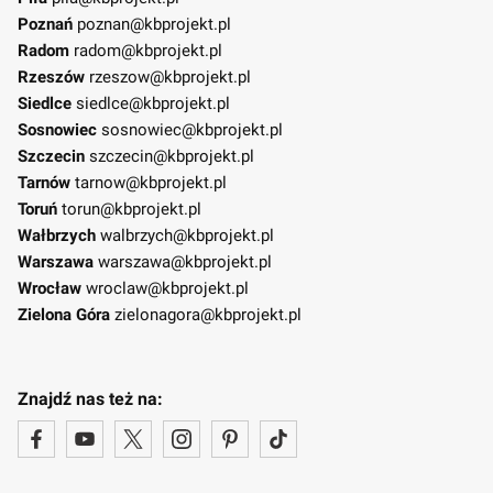
Poznań
poznan@kbprojekt.pl
Radom
radom@kbprojekt.pl
Rzeszów
rzeszow@kbprojekt.pl
Siedlce
siedlce@kbprojekt.pl
Sosnowiec
sosnowiec@kbprojekt.pl
Szczecin
szczecin@kbprojekt.pl
Tarnów
tarnow@kbprojekt.pl
Toruń
torun@kbprojekt.pl
Wałbrzych
walbrzych@kbprojekt.pl
Warszawa
warszawa@kbprojekt.pl
Wrocław
wroclaw@kbprojekt.pl
Zielona Góra
zielonagora@kbprojekt.pl
Znajdź nas też na: