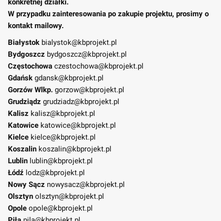
konkretnej działki.
W przypadku zainteresowania po zakupie projektu, prosimy o
kontakt mailowy.
Białystok
bialystok@kbprojekt.pl
Bydgoszcz
bydgoszcz@kbprojekt.pl
Częstochowa
czestochowa@kbprojekt.pl
Gdańsk
gdansk@kbprojekt.pl
Gorzów Wlkp.
gorzow@kbprojekt.pl
Grudziądz
grudziadz@kbprojekt.pl
Kalisz
kalisz@kbprojekt.pl
Katowice
katowice@kbprojekt.pl
Kielce
kielce@kbprojekt.pl
Koszalin
koszalin@kbprojekt.pl
Lublin
lublin@kbprojekt.pl
Łódź
lodz@kbprojekt.pl
Nowy Sącz
nowysacz@kbprojekt.pl
Olsztyn
olsztyn@kbprojekt.pl
Opole
opole@kbprojekt.pl
Piła
pila@kbprojekt.pl