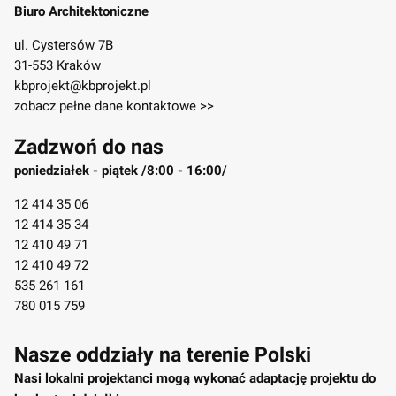
Biuro Architektoniczne
ul. Cystersów 7B
31-553 Kraków
kbprojekt@kbprojekt.pl
zobacz pełne dane kontaktowe >>
Zadzwoń do nas
poniedziałek - piątek /8:00 - 16:00/
12 414 35 06
12 414 35 34
12 410 49 71
12 410 49 72
535 261 161
780 015 759
Nasze oddziały na terenie Polski
Nasi lokalni projektanci mogą wykonać adaptację projektu do