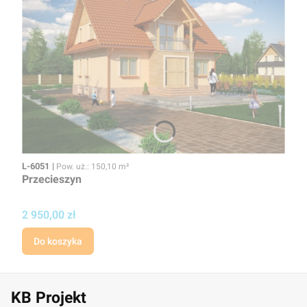
Kod
Powierzchnia użytkowa
L-6051
Pow. uż.: 150,10 m²
Przecieszyn
Cena
2 950,00 zł
Do koszyka
KB Projekt