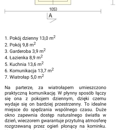
2
1. Pokój dzienny 13,0 m
2
2. Pokój 9,8 m
2
3. Garderoba 3,9 m
2
4. Łazienka 8,9 m
2
5. Kuchnia 13,6 m
2
6. Komunikacja 13,7 m
2
7. Wiatrołap 5,0 m
Na parterze, za wiatrołapem umieszczono
praktyczną komunikację. W płynny sposób łączy
się ona z pokojem dziennym, dzięki czemu
wydaje się on bardziej przestrzenny. To idealne
miejsce do spędzania wspólnego czasu. Duże
okno zapewnia dostęp naturalnego światła w
dzień, wieczorem gwarantuje przytulną atmosferę
rozgrzewaną przez ogień płonący na kominku.