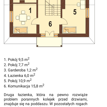
2
1. Pokój 9,5 m
2
2. Pokój 7,7 m
2
3. Garderoba 1,2 m
2
4. Łazienka 6,0 m
2
5. Pokój 10,9 m
2
6. Komunikacja 15,8 m
Druga łazienka, która na pewno rozwiąże
problem porannych kolejek przed drzwiami,
znajduje się na poddaszu. W pozostałych rogach