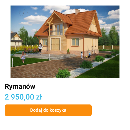
Rymanów
Cena
2 950,00 zł
Dodaj do koszyka