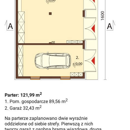
2
Parter: 121,99 m
2
1. Pom. gospodarcze 89,56 m
2
2. Garaż 32,43 m
Na parterze zaplanowano dwie wyraźnie
oddzielone od siebie strefy. Pierwszą z nich
tworzy garaż z osobną bramą wjazdową, druga