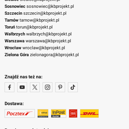
Sosnowiec
sosnowiec@kbprojekt.pl
Szczecin
szczecin@kbprojekt.pl
Tarnów
tarnow@kbprojekt.pl
Toruń
torun@kbprojekt.pl
Wałbrzych
walbrzych@kbprojekt.pl
Warszawa
warszawa@kbprojekt.pl
Wrocław
wroclaw@kbprojekt.pl
Zielona Góra
zielonagora@kbprojekt.pl
Znajdź nas też na:
Dostawa: