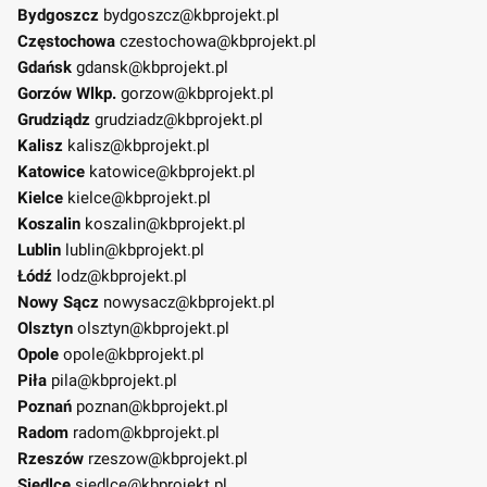
Bydgoszcz
bydgoszcz@kbprojekt.pl
Częstochowa
czestochowa@kbprojekt.pl
Gdańsk
gdansk@kbprojekt.pl
Gorzów Wlkp.
gorzow@kbprojekt.pl
Grudziądz
grudziadz@kbprojekt.pl
Kalisz
kalisz@kbprojekt.pl
Katowice
katowice@kbprojekt.pl
Kielce
kielce@kbprojekt.pl
Koszalin
koszalin@kbprojekt.pl
Lublin
lublin@kbprojekt.pl
Łódź
lodz@kbprojekt.pl
Nowy Sącz
nowysacz@kbprojekt.pl
Olsztyn
olsztyn@kbprojekt.pl
Opole
opole@kbprojekt.pl
Piła
pila@kbprojekt.pl
Poznań
poznan@kbprojekt.pl
Radom
radom@kbprojekt.pl
Rzeszów
rzeszow@kbprojekt.pl
Siedlce
siedlce@kbprojekt.pl