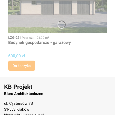
Kod
Powierzchnia użytkowa
LZG-22
Pow. uż.: 121,99 m²
Budynek gospodarczo - garażowy
Cena projektu
600,00 zł
Do koszyka
KB Projekt
Biuro Architektoniczne
ul. Cystersów 7B
31-553 Kraków