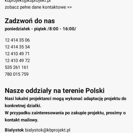
kbprojekt@kbprojekt.pl
zobacz pełne dane kontaktowe >>
Zadzwoń do nas
poniedziałek - piątek /8:00 - 16:00/
12 414 35 06
12 414 35 34
12 410 49 71
12 410 49 72
535 261 161
780 015 759
Nasze oddziały na terenie Polski
Nasi lokalni projektanci mogą wykonać adaptację projektu do
konkretnej działki.
W przypadku zainteresowania po zakupie projektu, prosimy o
kontakt mailowy.
Białystok
bialystok@kbprojekt.pl