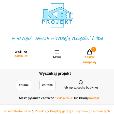
w naszych domach mieszkają szczęśliwi ludzie
Projekty w koszyku
Waluta
polski / zł
Menu
Koszyk
zakupowy
Wyszukaj projekt
Otwórz wyszukiwark
filtrami
rzutami
lub wpisz cechy budynku
Masz pytania? Zadzwoń
12 414 35 06
lub kliknij
kontakt
 Biuro Architektoniczne
Projekty
Projekty garaży i budynków gospodarczych