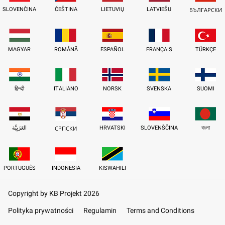
SLOVENČINA
ČEŠTINA
LIETUVIŲ
LATVIEŠU
БЪЛГАРСКИ
MAGYAR
ROMÂNĂ
ESPAÑOL
FRANÇAIS
TÜRKÇE
हिन्दी
ITALIANO
NORSK
SVENSKA
SUOMI
العَرَبِيَّة
HRVATSKI
SLOVENŠČINA
বাংলা
СРПСКИ
PORTUGUÊS
INDONESIA
KISWAHILI
Copyright by KB Projekt 2026
Polityka prywatności
Regulamin
Terms and Conditions