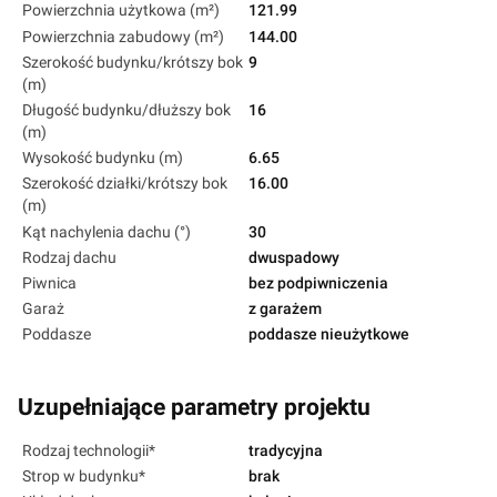
Powierzchnia użytkowa (m²)
121.99
Powierzchnia zabudowy (m²)
144.00
Szerokość budynku/krótszy bok
9
(m)
Długość budynku/dłuższy bok
16
(m)
Wysokość budynku (m)
6.65
Szerokość działki/krótszy bok
16.00
(m)
Kąt nachylenia dachu (°)
30
Rodzaj dachu
dwuspadowy
Piwnica
bez podpiwniczenia
Garaż
z garażem
Poddasze
poddasze nieużytkowe
Uzupełniające parametry projektu
Rodzaj technologii*
tradycyjna
Strop w budynku*
brak