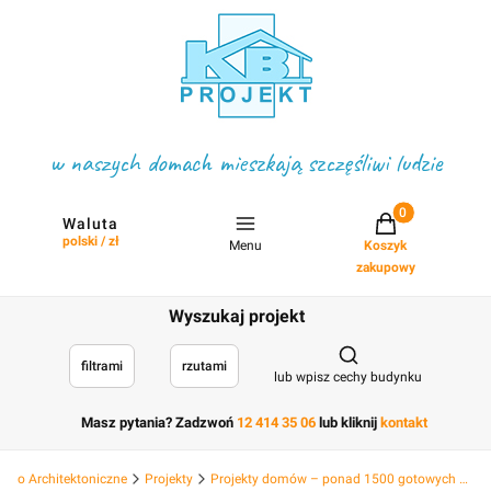
w naszych domach mieszkają szczęśliwi ludzie
Projekty w koszyku
Waluta
polski / zł
Menu
Koszyk
zakupowy
Wyszukaj projekt
Otwórz wyszukiwark
filtrami
rzutami
lub wpisz cechy budynku
Masz pytania? Zadzwoń
12 414 35 06
lub kliknij
kontakt
Biuro Architektoniczne
Projekty
Projekty domów – ponad 1500 gotowych projektów