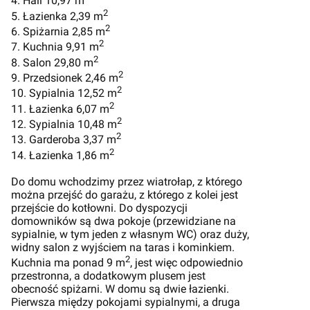
4. Hall 10,97 m
2
5. Łazienka 2,39 m
2
6. Spiżarnia 2,85 m
2
7. Kuchnia 9,91 m
2
8. Salon 29,80 m
2
9. Przedsionek 2,46 m
2
10. Sypialnia 12,52 m
2
11. Łazienka 6,07 m
2
12. Sypialnia 10,48 m
2
13. Garderoba 3,37 m
2
14. Łazienka 1,86 m
Do domu wchodzimy przez wiatrołap, z którego
można przejść do garażu, z którego z kolei jest
przejście do kotłowni. Do dyspozycji
domowników są dwa pokoje (przewidziane na
sypialnie, w tym jeden z własnym WC) oraz duży,
widny salon z wyjściem na taras i kominkiem.
2
Kuchnia ma ponad 9 m
, jest więc odpowiednio
przestronna, a dodatkowym plusem jest
obecność spiżarni. W domu są dwie łazienki.
Pierwsza między pokojami sypialnymi, a druga