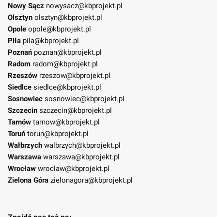
Nowy Sącz
nowysacz@kbprojekt.pl
Olsztyn
olsztyn@kbprojekt.pl
Opole
opole@kbprojekt.pl
Piła
pila@kbprojekt.pl
Poznań
poznan@kbprojekt.pl
Radom
radom@kbprojekt.pl
Rzeszów
rzeszow@kbprojekt.pl
Siedlce
siedlce@kbprojekt.pl
Sosnowiec
sosnowiec@kbprojekt.pl
Szczecin
szczecin@kbprojekt.pl
Tarnów
tarnow@kbprojekt.pl
Toruń
torun@kbprojekt.pl
Wałbrzych
walbrzych@kbprojekt.pl
Warszawa
warszawa@kbprojekt.pl
Wrocław
wroclaw@kbprojekt.pl
Zielona Góra
zielonagora@kbprojekt.pl