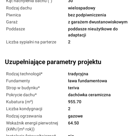
Kąt nachylenia dachu (°)
30
Rodzaj dachu
wielospadowy
Piwnica
bez podpiwniczenia
Garaż
z garażem dwustanowiskowym
Poddasze
poddasze nieużytkowe do
adaptacji
Liczba sypialni na parterze
2
Uzupełniające parametry projektu
Rodzaj technologii*
tradycyjna
Fundamenty
ława fundamentowa
Strop w budynku*
teriva
Pokrycie dachu*
dachówka ceramiczna
Kubatura (m³)
955.70
Liczba kondygnacji
2
Rodzaj ogrzewania
gazowe
Wskaźnik energii pierwotnej
64.50
(kWh/(m²·rok))