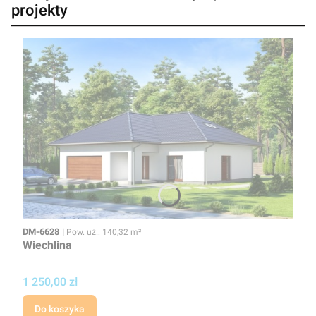
projekty
Kod
Powierzchnia użytkowa
DM-6628
Pow. uż.: 140,32 m²
Wiechlina
Cena projektu
1 250,00 zł
Do koszyka