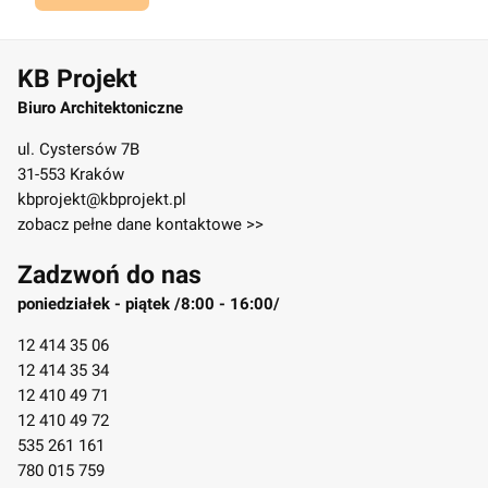
KB Projekt
Biuro Architektoniczne
ul. Cystersów 7B
31-553 Kraków
kbprojekt@kbprojekt.pl
zobacz pełne dane kontaktowe >>
Zadzwoń do nas
poniedziałek - piątek /8:00 - 16:00/
12 414 35 06
12 414 35 34
12 410 49 71
12 410 49 72
535 261 161
780 015 759