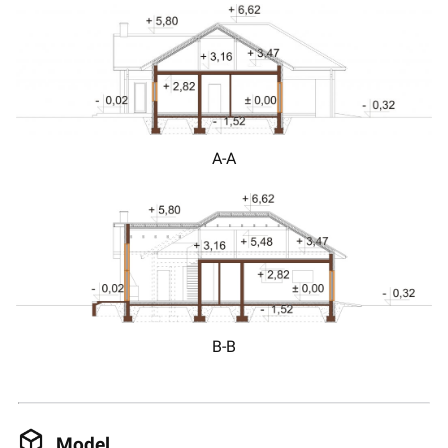
A-A
B-B
Model