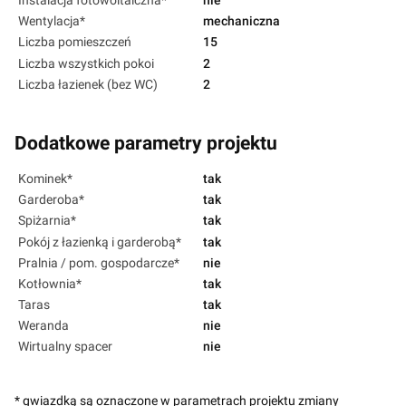
Instalacja fotowoltaiczna*
nie
Wentylacja*
mechaniczna
Liczba pomieszczeń
15
Liczba wszystkich pokoi
2
Liczba łazienek (bez WC)
2
Dodatkowe parametry projektu
Kominek*
tak
Garderoba*
tak
Spiżarnia*
tak
Pokój z łazienką i garderobą*
tak
Pralnia / pom. gospodarcze*
nie
Kotłownia*
tak
Taras
tak
Weranda
nie
Wirtualny spacer
nie
* gwiazdką są oznaczone w parametrach projektu zmiany