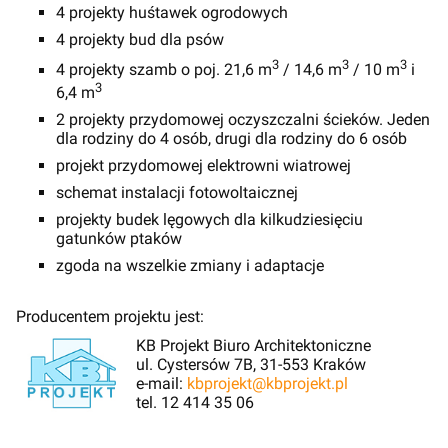
4 projekty huśtawek ogrodowych
4 projekty bud dla psów
3
3
3
4 projekty szamb o poj. 21,6 m
/ 14,6 m
/ 10 m
i
3
6,4 m
2 projekty przydomowej oczyszczalni ścieków. Jeden
dla rodziny do 4 osób, drugi dla rodziny do 6 osób
projekt przydomowej elektrowni wiatrowej
schemat instalacji fotowoltaicznej
projekty budek lęgowych dla kilkudziesięciu
gatunków ptaków
zgoda na wszelkie zmiany i adaptacje
Producentem projektu jest:
KB Projekt Biuro Architektoniczne
ul. Cystersów 7B, 31-553 Kraków
e-mail:
kbprojekt@kbprojekt.pl
tel. 12 414 35 06