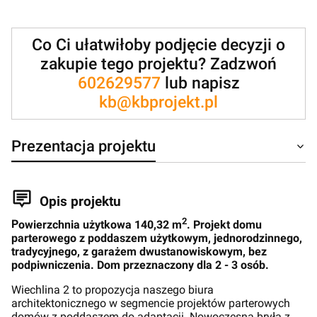
Co Ci ułatwiłoby podjęcie decyzji o
zakupie tego projektu? Zadzwoń
602629577
lub napisz
kb@kbprojekt.pl
Prezentacja projektu
Opis projektu
2
P
owierzchnia użytkowa 140,32 m
. Projekt domu
parterowego z poddaszem użytkowym, jednorodzinnego,
tradycyjnego, z garażem dwustanowiskowym, bez
podpiwniczenia. Dom przeznaczony dla 2 - 3 osób.
Wiechlina 2 to propozycja naszego biura
architektonicznego w segmencie projektów parterowych
domów z poddaszem do adaptacji. Nowoczesna bryła z