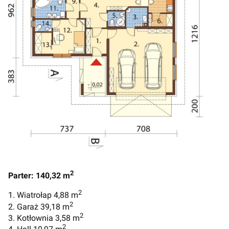
2
Parter: 140,32 m
2
1. Wiatrołap 4,88 m
2
2. Garaż 39,18 m
2
3. Kotłownia 3,58 m
2