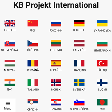
KB Projekt International
ENGLISH
DEUTSCH
中文
РУССКИЙ
УКРАЇНСЬКА
SLOVENČINA
ČEŠTINA
LIETUVIŲ
LATVIEŠU
БЪЛГАРСКИ
MAGYAR
ROMÂNĂ
ESPAÑOL
FRANÇAIS
TÜRKÇE
हिन्दी
ITALIANO
NORSK
SVENSKA
SUOMI
Menu
العَرَبِيَّة
HRVATSKI
SLOVENŠČINA
বাংলা
СРПСКИ