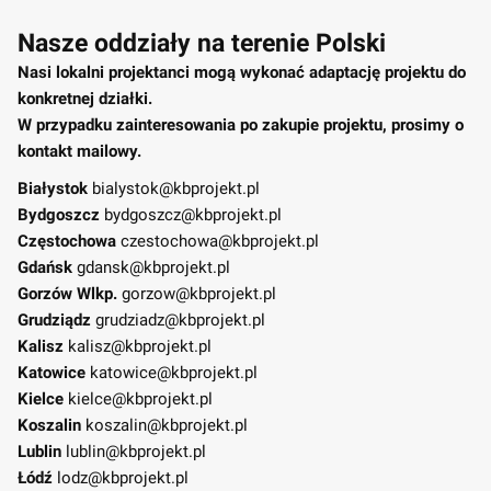
Nasze oddziały na terenie Polski
Nasi lokalni projektanci mogą wykonać adaptację projektu do
konkretnej działki.
W przypadku zainteresowania po zakupie projektu, prosimy o
kontakt mailowy.
Białystok
bialystok@kbprojekt.pl
Bydgoszcz
bydgoszcz@kbprojekt.pl
Częstochowa
czestochowa@kbprojekt.pl
Gdańsk
gdansk@kbprojekt.pl
Gorzów Wlkp.
gorzow@kbprojekt.pl
Grudziądz
grudziadz@kbprojekt.pl
Kalisz
kalisz@kbprojekt.pl
Katowice
katowice@kbprojekt.pl
Kielce
kielce@kbprojekt.pl
Koszalin
koszalin@kbprojekt.pl
Lublin
lublin@kbprojekt.pl
Łódź
lodz@kbprojekt.pl