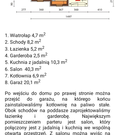
2
1. Wiatrołap 4,7 m
2
2. Schody 8,2 m
2
3. Łazienka 5,2 m
2
4. Garderoba 2,5 m
2
5. Kuchnia z jadalnią 10,3 m
2
6. Salon 40,3 m
2
7. Kotłownia 6,9 m
2
8. Garaż 20,1 m
Po wejściu do domu po prawej stronie można
przejść do garażu, na którego końcu
zainstalowaliśmy kotłownię na paliwo stałe.
Obok schodów na poddasze zaprojektowaliśmy
łazienkę i garderobę. Największym
pomieszczeniem parteru jest salon, który
połączony jest z jadalnią i kuchnią we wspólną
otwartą przestrzeń. Z salonu można wyjśc na