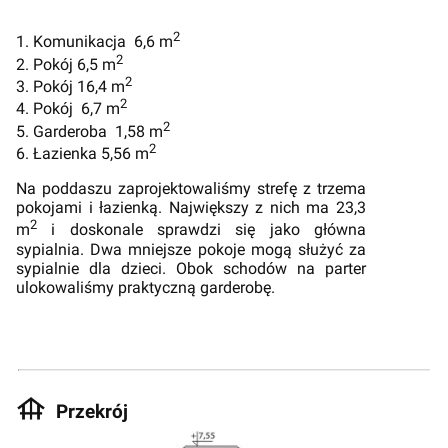
2
1. Komunikacja 6,6 m
2
2. Pokój 6,5 m
2
3. Pokój 16,4 m
2
4. Pokój 6,7 m
2
5. Garderoba 1,58 m
2
6. Łazienka 5,56 m
Na poddaszu zaprojektowaliśmy strefę z trzema
pokojami i łazienką. Największy z nich ma 23,3
2
m
i doskonale sprawdzi się jako główna
sypialnia. Dwa mniejsze pokoje mogą służyć za
sypialnie dla dzieci. Obok schodów na parter
ulokowaliśmy praktyczną garderobę.
Przekrój