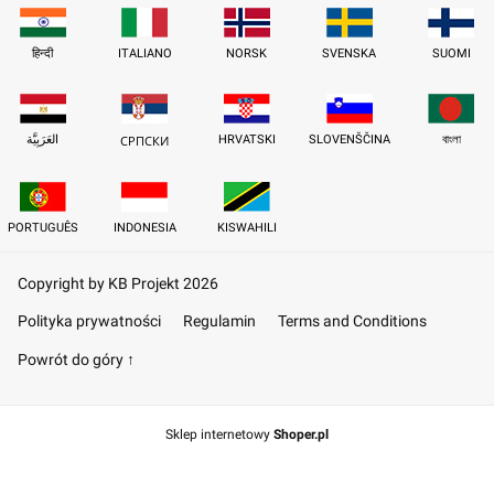
हिन्दी
ITALIANO
NORSK
SVENSKA
SUOMI
العَرَبِيَّة
HRVATSKI
SLOVENŠČINA
বাংলা
СРПСКИ
PORTUGUÊS
INDONESIA
KISWAHILI
Copyright by KB Projekt 2026
Polityka prywatności
Regulamin
Terms and Conditions
Powrót do góry ↑
Sklep internetowy
Shoper.pl