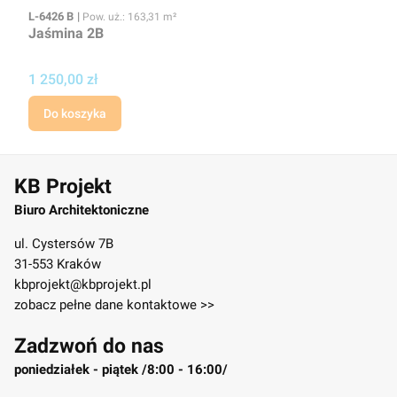
Kod
Powierzchnia użytkowa
L-6426 B
Pow. uż.: 163,31 m²
Jaśmina 2B
Cena projektu
1 250,00 zł
Do koszyka
KB Projekt
Biuro Architektoniczne
ul. Cystersów 7B
31-553 Kraków
kbprojekt@kbprojekt.pl
zobacz pełne dane kontaktowe >>
Zadzwoń do nas
poniedziałek - piątek /8:00 - 16:00/