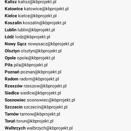
Kalisz
kalisz@kbprojekt.pl
Katowice
katowice@kbprojekt.pl
Kielce
kielce@kbprojekt.pl
Koszalin
koszalin@kbprojekt.pl
Lublin
lublin@kbprojekt.pl
Łódź
lodz@kbprojekt.pl
Nowy Sącz
nowysacz@kbprojekt.pl
Olsztyn
olsztyn@kbprojekt.pl
Opole
opole@kbprojekt.pl
Piła
pila@kbprojekt.pl
Poznań
poznan@kbprojekt.pl
Radom
radom@kbprojekt.pl
Rzeszów
rzeszow@kbprojekt.pl
Siedlce
siedlce@kbprojekt.pl
Sosnowiec
sosnowiec@kbprojekt.pl
Szczecin
szczecin@kbprojekt.pl
Tarnów
tarnow@kbprojekt.pl
Toruń
torun@kbprojekt.pl
Wałbrzych
walbrzych@kbprojekt.pl