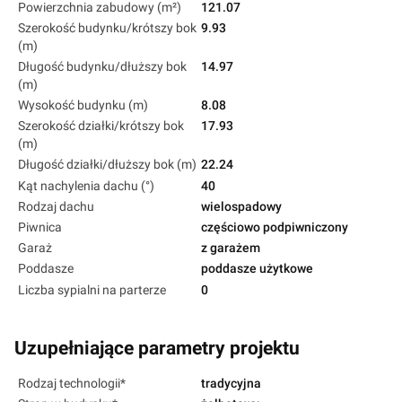
Powierzchnia zabudowy (m²)
121.07
Szerokość budynku/krótszy bok
9.93
(m)
Długość budynku/dłuższy bok
14.97
(m)
Wysokość budynku (m)
8.08
Szerokość działki/krótszy bok
17.93
(m)
Długość działki/dłuższy bok (m)
22.24
Kąt nachylenia dachu (°)
40
Rodzaj dachu
wielospadowy
Piwnica
częściowo podpiwniczony
Garaż
z garażem
Poddasze
poddasze użytkowe
Liczba sypialni na parterze
0
Uzupełniające parametry projektu
Rodzaj technologii*
tradycyjna