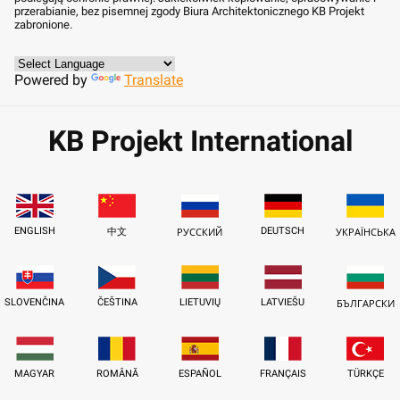
przerabianie, bez pisemnej zgody Biura Architektonicznego KB Projekt
zabronione.
Powered by
Translate
KB Projekt International
ENGLISH
DEUTSCH
中文
РУССКИЙ
УКРАЇНСЬКА
SLOVENČINA
ČEŠTINA
LIETUVIŲ
LATVIEŠU
БЪЛГАРСКИ
MAGYAR
ROMÂNĂ
ESPAÑOL
FRANÇAIS
TÜRKÇE