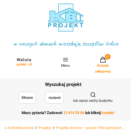
w naszych domach mieszkają szczęśliwi ludzie
Projekty w koszyku
Waluta
polski / zł
Menu
Koszyk
zakupowy
Wyszukaj projekt
Otwórz wyszukiwark
filtrami
rzutami
lub wpisz cechy budynku
Masz pytania? Zadzwoń
12 414 35 06
lub kliknij
kontakt
Biuro Architektoniczne
Projekty
Projekty domów – ponad 1500 gotowych projektów