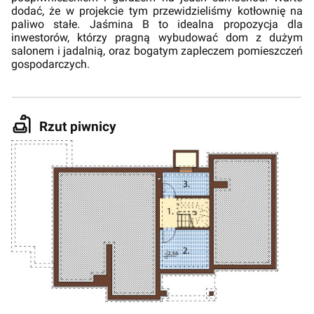
dodać, że w projekcie tym przewidzieliśmy kotłownię na
paliwo stałe. Jaśmina B to idealna propozycja dla
inwestorów, którzy pragną wybudować dom z dużym
salonem i jadalnią, oraz bogatym zapleczem pomieszczeń
gospodarczych.
Rzut piwnicy