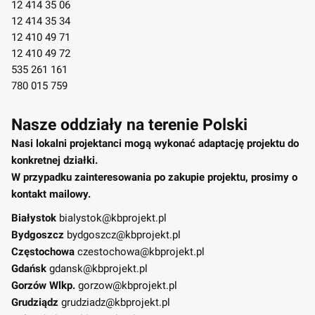
12 414 35 06
12 414 35 34
12 410 49 71
12 410 49 72
535 261 161
780 015 759
Nasze oddziały na terenie Polski
Nasi lokalni projektanci mogą wykonać adaptację projektu do
konkretnej działki.
W przypadku zainteresowania po zakupie projektu, prosimy o
kontakt mailowy.
Białystok
bialystok@kbprojekt.pl
Bydgoszcz
bydgoszcz@kbprojekt.pl
Częstochowa
czestochowa@kbprojekt.pl
Gdańsk
gdansk@kbprojekt.pl
Gorzów Wlkp.
gorzow@kbprojekt.pl
Grudziądz
grudziadz@kbprojekt.pl