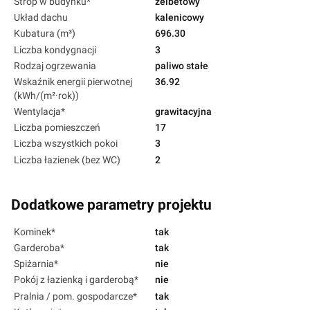
Strop w budynku*
żelbetowy
Układ dachu
kalenicowy
Kubatura (m³)
696.30
Liczba kondygnacji
3
Rodzaj ogrzewania
paliwo stałe
Wskaźnik energii pierwotnej
36.92
(kWh/(m²·rok))
Wentylacja*
grawitacyjna
Liczba pomieszczeń
17
Liczba wszystkich pokoi
3
Liczba łazienek (bez WC)
2
Dodatkowe parametry projektu
Kominek*
tak
Garderoba*
tak
Spiżarnia*
nie
Pokój z łazienką i garderobą*
nie
Pralnia / pom. gospodarcze*
tak