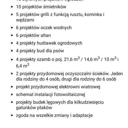
10 projektów śmietników
5 projektów grilli z funkcją rusztu, kominka i
wędzarni
6 projektów oczek wodnych
6 projektów altan
4 projekty huśtawek ogrodowych
4 projekty bud dla psów
3
3
3
4 projekty szamb o poj. 21,6 m
/ 14,6 m
/ 10 m
i
3
6,4 m
2 projekty przydomowej oczyszczalni ścieków. Jeden
dla rodziny do 4 osób, drugi dla rodziny do 6 osób
projekt przydomowej elektrowni wiatrowej
schemat instalacji fotowoltaicznej
projekty budek lęgowych dla kilkudziesięciu
gatunków ptaków
zgoda na wszelkie zmiany i adaptacje