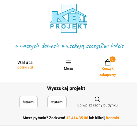
w naszych domach mieszkają szczęśliwi ludzie
Projekty w koszyku
Waluta
polski / zł
Menu
Koszyk
zakupowy
Wyszukaj projekt
Otwórz wyszukiwark
filtrami
rzutami
lub wpisz cechy budynku
Masz pytania? Zadzwoń
12 414 35 06
lub kliknij
kontakt