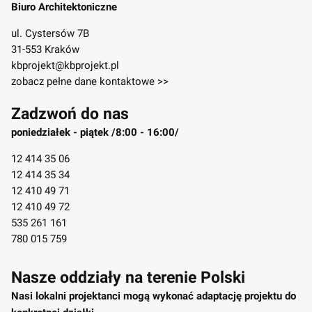
Biuro Architektoniczne
ul. Cystersów 7B
31-553 Kraków
kbprojekt@kbprojekt.pl
zobacz pełne dane kontaktowe >>
Zadzwoń do nas
poniedziałek - piątek /8:00 - 16:00/
12 414 35 06
12 414 35 34
12 410 49 71
12 410 49 72
535 261 161
780 015 759
Nasze oddziały na terenie Polski
Nasi lokalni projektanci mogą wykonać adaptację projektu do