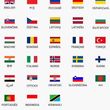
ENGLISH
DEUTSCH
中文
РУССКИЙ
УКРАЇНСЬКА
SLOVENČINA
ČEŠTINA
LIETUVIŲ
LATVIEŠU
БЪЛГАРСКИ
MAGYAR
ROMÂNĂ
ESPAÑOL
FRANÇAIS
TÜRKÇE
हिन्दी
ITALIANO
NORSK
SVENSKA
SUOMI
العَرَبِيَّة
HRVATSKI
SLOVENŠČINA
বাংলা
СРПСКИ
PORTUGUÊS
INDONESIA
KISWAHILI