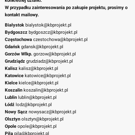
konkretnej działki.
W przypadku zainteresowania po zakupie projektu, prosimy o
kontakt mailowy.
Białystok
bialystok@kbprojekt.pl
Bydgoszcz
bydgoszcz@kbprojekt.pl
Częstochowa
czestochowa@kbprojekt.pl
Gdańsk
gdansk@kbprojekt.pl
Gorzów Wlkp.
gorzow@kbprojekt.pl
Grudziądz
grudziadz@kbprojekt.pl
Kalisz
kalisz@kbprojekt.pl
Katowice
katowice@kbprojekt.pl
Kielce
kielce@kbprojekt.pl
Koszalin
koszalin@kbprojekt.pl
Lublin
lublin@kbprojekt.pl
Łódź
lodz@kbprojekt.pl
Nowy Sącz
nowysacz@kbprojekt.pl
Olsztyn
olsztyn@kbprojekt.pl
Opole
opole@kbprojekt.pl
Piła
pila@kbprojekt.pl