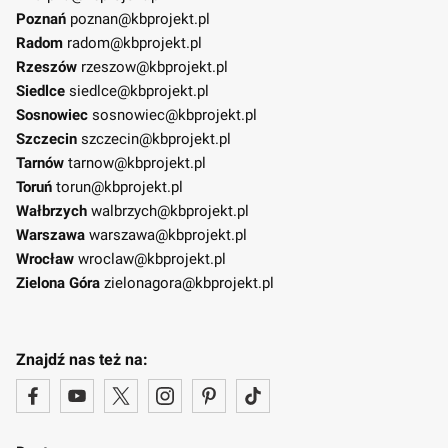
Poznań
poznan@kbprojekt.pl
Radom
radom@kbprojekt.pl
Rzeszów
rzeszow@kbprojekt.pl
Siedlce
siedlce@kbprojekt.pl
Sosnowiec
sosnowiec@kbprojekt.pl
Szczecin
szczecin@kbprojekt.pl
Tarnów
tarnow@kbprojekt.pl
Toruń
torun@kbprojekt.pl
Wałbrzych
walbrzych@kbprojekt.pl
Warszawa
warszawa@kbprojekt.pl
Wrocław
wroclaw@kbprojekt.pl
Zielona Góra
zielonagora@kbprojekt.pl
Znajdź nas też na: